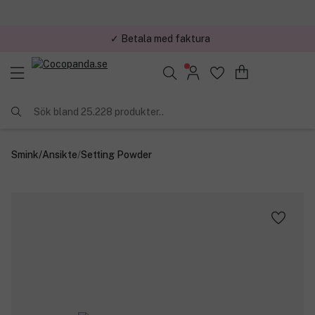
✓ Betala med faktura
✓ Trygg E-handel
Sök bland 25.228 produkter..
Smink
/
Ansikte
/
Setting Powder