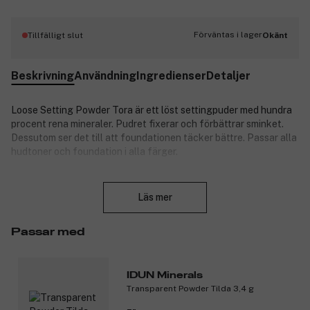
Förväntas i lager
Tillfälligt slut
Okänt
Beskrivning
Användning
Ingredienser
Detaljer
Loose Setting Powder Tora är ett löst settingpuder med hundra
procent rena mineraler. Pudret fixerar och förbättrar sminket.
Dessutom ser det till att foundationen täcker bättre. Passar alla
hudtoner och foundation i alla färger.
Produktnummer:
3220635
Stäng
Läs mer
Passar med
IDUN Minerals
Transparent Powder Tilda 3,4 g