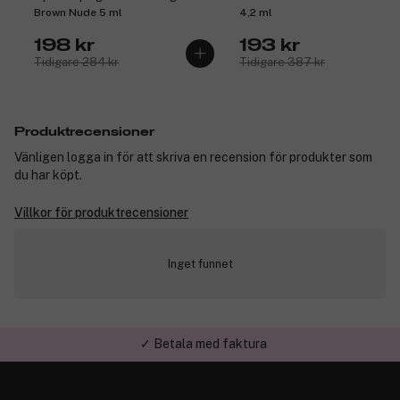
Brown Nude 5 ml
4,2 ml
198 kr
193 kr
Tidigare 284 kr
Tidigare 387 kr
Produktrecensioner
Vänligen logga in för att skriva en recension för produkter som
du har köpt.
Villkor för produktrecensioner
Inget funnet
✓ Trygg E-handel