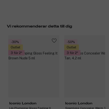
Vi rekommenderar detta till dig
-30%
-50%
Outlet
Outlet
3 för 2
3 för 2
Iconic London
Iconic London
Lip Plumping Gloss Feeling It
Seamless Concealer Warm Tan