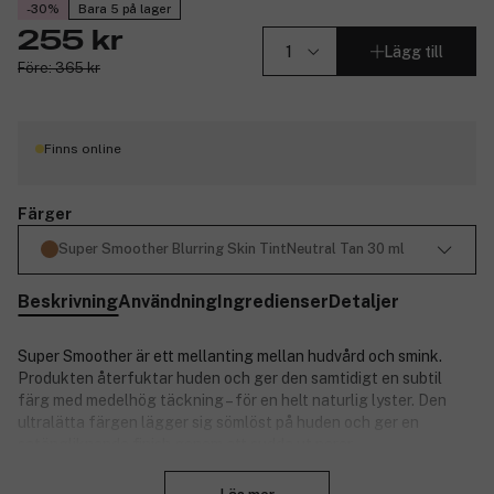
-30%
Bara 5 på lager
255 kr
Lägg till
Före: 365 kr
Finns online
Färger
Super Smoother Blurring Skin TintNeutral Tan 30 ml
Beskrivning
Användning
Ingredienser
Detaljer
Super Smoother är ett mellanting mellan hudvård och smink.
Produkten återfuktar huden och ger den samtidigt en subtil
färg med medelhög täckning – för en helt naturlig lyster. Den
ultralätta färgen lägger sig sömlöst på huden och ger en
satängliknande finish genom att sudda ut porer,
Stäng
hyperpigmentering och andra ojämnheter. En blandning av aktiva
ingredienser återfuktar, fyller ut och mjukgör huden så att den