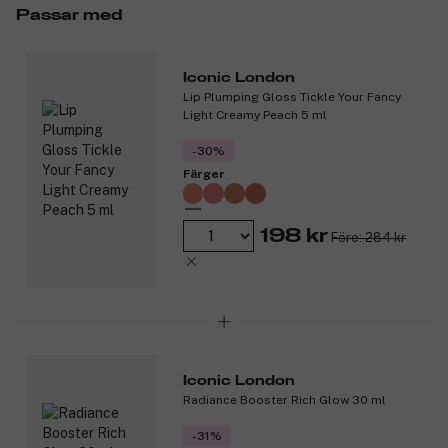
Passar med
Läppförstärkande peptid – ökar läpparnas naturliga volym
och stimulerar kollagenproduktionen.
Hyaluronic Filling Spheres – återfuktar läpparna och gör
Iconic London
dem mjuka och blanka.
Lip Plumping Gloss Tickle Your Fancy
Naturliga vax och oljor – ger en krämig, sammetslen
Light Creamy Peach 5 ml
konsistensen och säkerställer att färgen sitter kvar på
läpparna utan att torka ut dem.
-30%
Färger
Produktnummer:
3303745
198 kr
Före: 284 kr
Iconic London
Radiance Booster Rich Glow 30 ml
-31%