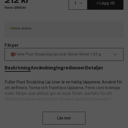
212 kr
Lägg till
Före: 266 kr
Finns online
Färger
Fuller Pout Sculpting Lip Liner Sister Sister 1,03 g
Beskrivning
Användning
Ingredienser
Detaljer
Fuller Pout Sculpting Lip Liner är en härlig läppenna. Använd för
att definiera, forma och framhäva läpparna. Finns i sex krämiga
nude-färger som allihop ger en mjuk finish – perfekt för att
förstärka läpparnas konturer. Använd applikatorsvampen i
pennans ena ände för att förlänga läpplinjen och skapa en fyllig
Stäng
plutmun. Kombinera gärna med läppstift eller läppglans.
Vegansk.
Läs mer
Nyckelingredienser: