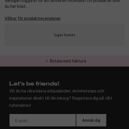
Vänligen logga in för att skriva en recension för produkter som
du har köpt.
Villkor för produktrecensioner
Inget funnet
✓ Betala med faktura
✓ Trygg E-handel
Let's be friends!
Vill du ha våra bästa erbjudanden, skönhetstips och
inspirationer direkt till din inkorg? Registrera dig på vårt
nyhetsbrev!
Anmäl dig
E-post