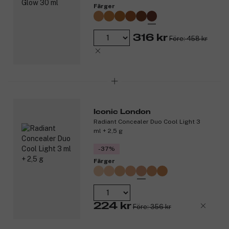
Färger
316 kr
Före: 458 kr
Iconic London
Radiant Concealer Duo Cool Light 3
ml + 2,5 g
-37%
Färger
224 kr
Före: 356 kr