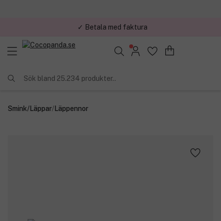
✓ Betala med faktura
✓ Trygg E-handel
Sök bland 25.234 produkter..
Smink
/
Läppar
/
Läppennor