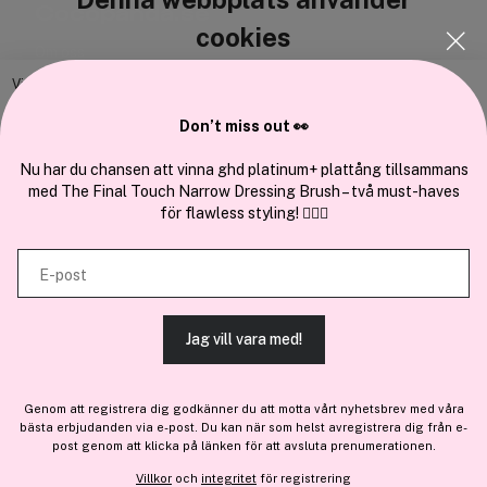
Cocopanda.se
cookies
Om oss
Bli medlem
Vi använder enhetsidentifierare för att anpassa innehållet och
annonserna till användarna, tillhandahålla funktioner för sociala medier
Samarbeta med oss
Don’t miss out 👀
och analysera vår trafik. Vi vidarebefordrar även sådana identifierare
och annan information från din enhet till de sociala medier och annons-
Nu har du chansen att vinna ghd platinum+ plattång tillsammans
med The Final Touch Narrow Dressing Brush – två must-haves
och analysföretag som vi samarbetar med. Dessa kan i sin tur
för flawless styling! 💇‍♀️✨
kombinera informationen med annan information som du har
En del av
Brandsdal Group AS
tillhandahållit eller som de har samlat in när du har använt deras
E-post
tjänster.
För personlig vägledning om professionella hårprodukter, klicka
här
.
Jag vill vara med!
TILLÅT ALLA COOKIES
Genom att registrera dig godkänner du att motta vårt nyhetsbrev med våra
bästa erbjudanden via e-post. Du kan när som helst avregistrera dig från e-
VISA DETALJER
post genom att klicka på länken för att avsluta prenumerationen.
Villkor
och
integritet
för registrering