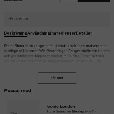
Före: 341 kr
Finns online
Beskrivning
Användning
Ingredienser
Detaljer
Sheer Blush är ett rouge med ett växtextrakt som motverkar de
skadliga effekterna från föroreningar. Rouget smälter in i huden
och ger kinder och läppar en vacker, mjuk färg. Den praktiska
gel-till-vatten-sammansättningen kommer i en praktisk tub.
Färgen är enkel att applicera i lager och blenda in. Rouget är
Stäng
veganskt och passar alla hudtyper.
Läs mer
Produktnummer:
3303708
Passar med
Iconic London
Super Smoother Blurring Skin Tint