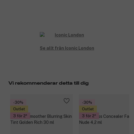
Se allt från Iconic London
Vi rekommenderar detta till dig
-30%
-30%
Outlet
Outlet
3 för 2
3 för 2