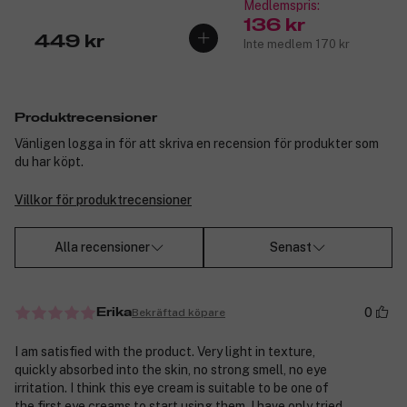
Medlemspris:
136 kr
449 kr
Inte medlem 170 kr
Produktrecensioner
Vänligen logga in för att skriva en recension för produkter som
du har köpt.
Villkor för produktrecensioner
Alla recensioner
Senast
0
Bekräftad köpare
Erika
I am satisfied with the product. Very light in texture,
quickly absorbed into the skin, no strong smell, no eye
irritation. I think this eye cream is suitable to be one of
the first eye creams to start using them, I have only tried