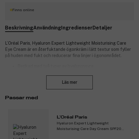
Finns online
Beskrivning
Användning
Ingredienser
Detaljer
L’Oréal Paris, Hyaluron Expert Lightweight Moisturising Care
Eye Cream är en återfuktande ögonkräm i lätt textur som fyller
på huden med fukt och reducerar fina linjer i ögonområdet.
Berikad med två typer av hyaluronsyra
Makrohyaluronsyra ger fukt och hjälper till att ge en
Stäng
slätare hudyta
Läs mer
Mikrohyaluronsyra tränger djupare in i hudens översta
lager
Intensivt fuktgivande
Passar med
Lätt textur.
Produktnummer:
3302871
L'Oréal Paris
Hyaluron Expert Lightweight
Moisturising Care Day Cream SPF20
50ml