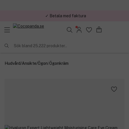
✓ Betala med faktura
✓ Trygg E-handel
Sök bland 25.222 produkter..
Hudvård
/
Ansikte
/
Ögon
/
Ögonkräm