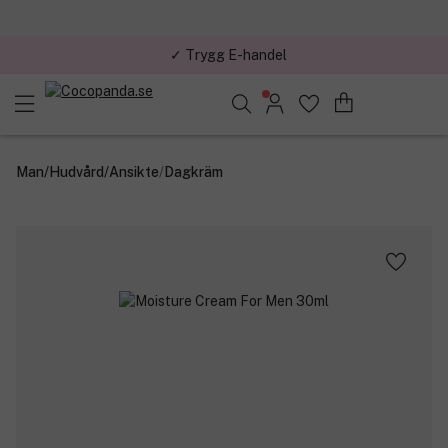
✓ Trygg E-handel
Sök bland 25.331 produkter..
Man
/
Hudvård
/
Ansikte
/
Dagkräm