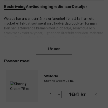
Beskrivning
Användning
Ingredienser
Detaljer
Weleda har använt sin långa erfarenhet för att ta fram ett
mycket effektivt sortiment med hudvårdsprodukter för män.
Den här lättanvända krämen med jojobaolja, sesamolja och
stockrosextrakt skyddar, lugnar och återfuktar huden. Moisture
Cream For Men är en fuktgivande kräm som doftar härligt.
Stäng
Produktnummer:
3302741
Läs mer
Passar med
Weleda
Shaving Cream 75 ml
164 kr