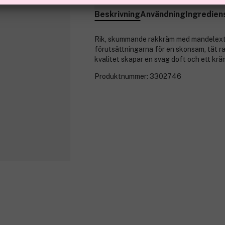
Beskrivning
Användning
Ingredien
Rik, skummande rakkräm med mandelextr
förutsättningarna för en skonsam, tät r
kvalitet skapar en svag doft och ett kr
Produktnummer:
3302746