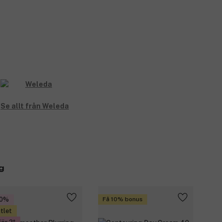
Se allt från Weleda
g
30%
Få 10% bonus
tlet