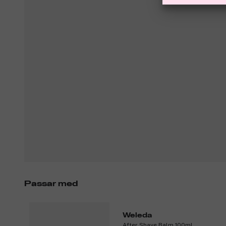
Passar med
Weleda
After Shave Balm 100ml