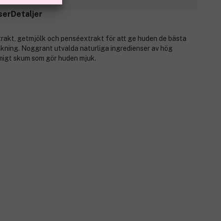
ser
Detaljer
akt, getmjölk och penséextrakt för att ge huden de bästa
akning. Noggrant utvalda naturliga ingredienser av hög
ämigt skum som gör huden mjuk.