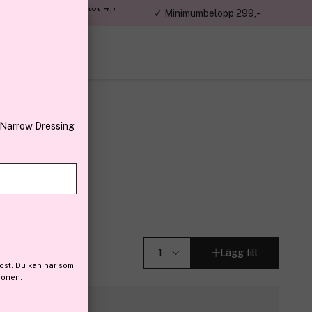
jon kunder – Trustpilot 4,7
✓ Minimumbelopp 299,-
av 5
 Narrow Dressing
Lägg till
ost. Du kan när som
ionen.