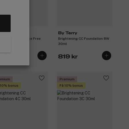
COOKING
By Terry
e Serum Fragrance Free
Brightening CC Foundation 8W
ml
30ml
49 kr
819 kr
emium
Premium
 10% bonus
Få 10% bonus