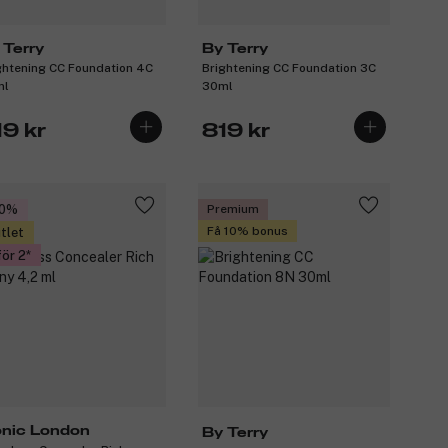
 Terry
By Terry
ghtening CC Foundation 4C
Brightening CC Foundation 3C
ml
30ml
19 kr
819 kr
30%
Premium
Få 10% bonus
tlet
för 2
onic London
By Terry