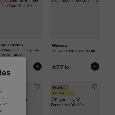
för 2
onic London
Weleda
er Smoother Blurring Skin
Contouring Day Cream 40 ml
t Warm Rich 30 ml
55 kr
477 kr
igare 365 kr
ies
 10% bonus
Premium
Vi
Få 10% bonus
ll de
i sin
ler