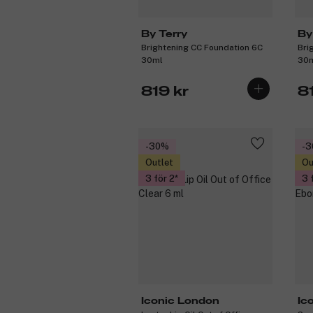
By Terry
By
Brightening CC Foundation 6C
Bri
30ml
30
819 kr
8
-30%
-
Outlet
Ou
3 för 2
3 
Iconic London
Ic