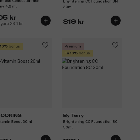
mless Concealer Rich
Brightening CC Foundation 8N
ny 4,2 ml
30ml
05 kr
819 kr
igare 294 kr
 10% bonus
Premium
Få 10% bonus
COOKING
By Terry
itamin Boost 20ml
Brightening CC Foundation 8C
30ml