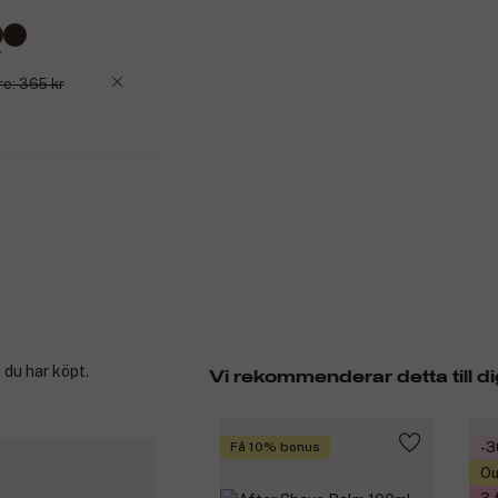
re: 365 kr
 du har köpt.
Vi rekommenderar detta till di
Få 10% bonus
-
Ou