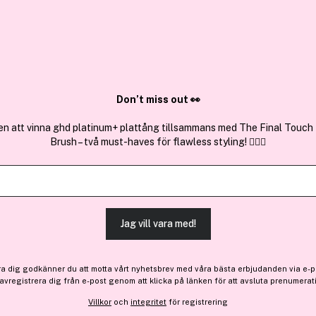
✓ Över 1,5 mil
ktura
✓ Trygg E-handel
Sök bland 25.264 produkter..
Don’t miss out 👀
en att vinna ghd platinum+ plattång tillsammans med The Final Touch
Brush – två must-haves för flawless styling! 💇‍♀️✨
Få 10% bonus
Weleda
Shaving Cream 75 ml
Jag vill vara med!
Bara 5 på lager
164 kr
ra dig godkänner du att motta vårt nyhetsbrev med våra bästa erbjudanden via e-p
 avregistrera dig från e-post genom att klicka på länken för att avsluta prenumerat
Villkor
och
integritet
för registrering
Finns online