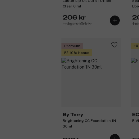
Luster Lip Oil Out of Office
Sea
Clear 6 ml
Ebo
206 kr
2
Tidigare 295 kr
Tid
Premium
Få
Få 10% bonus
By Terry
E
Brightening CC Foundation 1N
E-V
30ml