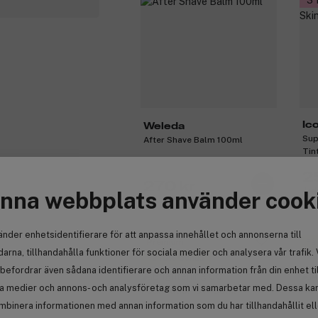
3 
Ic
Weleda
Sup
After Shave Balm 100ml
Tin
2
270 kr
Tid
nna webbplats använder cook
änder enhetsidentifierare för att anpassa innehållet och annonserna till
Premium
Få
arna, tillhandahålla funktioner för sociala medier och analysera vår trafik. 
Få 10% bonus
befordrar även sådana identifierare och annan information från din enhet ti
la medier och annons- och analysföretag som vi samarbetar med. Dessa kan 
mbinera informationen med annan information som du har tillhandahållit el