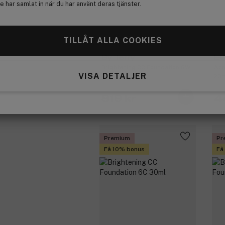
 har samlat in när du har använt deras tjänster.
TILLÅT ALLA COOKIES
By Terry
E
Brightening CC Foundation 6W
Acn
VISA DETALJER
30ml
20
819 kr
4
Premium
Pr
Få 10% bonus
Få