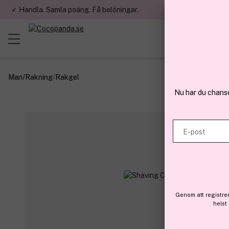
✓ Handla. Samla poäng. Få belöningar.
✓ Betala med fa
Man
/
Rakning
/
Rakgel
Nu har du chans
E-post
Genom att registre
helst