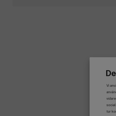
De
Vi anv
använd
vidare
socia
tur ko