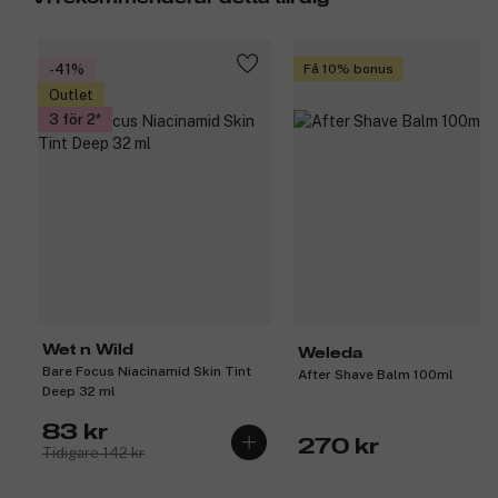
-41%
Få 10% bonus
Outlet
3 för 2
Wet n Wild
Weleda
Bare Focus Niacinamid Skin Tint
After Shave Balm 100ml
Deep 32 ml
83 kr
270 kr
Tidigare 142 kr