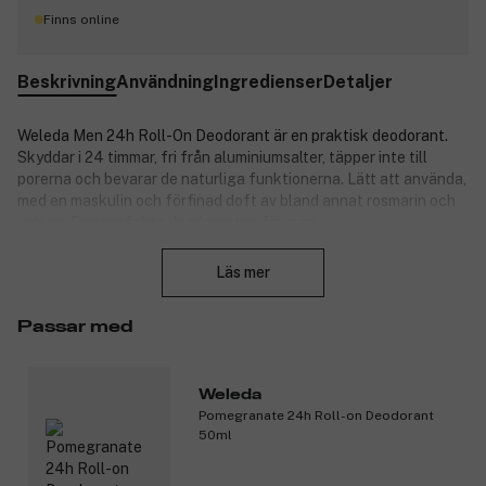
Finns online
Beskrivning
Användning
Ingredienser
Detaljer
Weleda Men 24h Roll-On Deodorant är en praktisk deodorant.
Skyddar i 24 timmar, fri från aluminiumsalter, täpper inte till
porerna och bevarar de naturliga funktionerna. Lätt att använda,
med en maskulin och förfinad doft av bland annat rosmarin och
vetiver. Den perfekta deodoranten för män.
Stäng
Produktnummer:
3302740
Läs mer
Passar med
Weleda
Pomegranate 24h Roll-on Deodorant
50ml