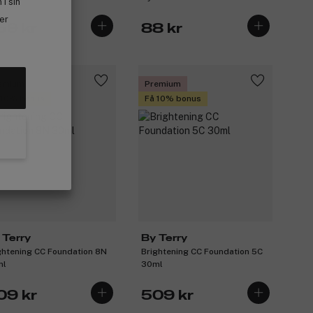
i sin
ler
59 kr
88 kr
emium
Premium
 10% bonus
Få 10% bonus
 Terry
By Terry
ghtening CC Foundation 8N
Brightening CC Foundation 5C
ml
30ml
09 kr
509 kr