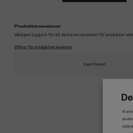
Produktrecensioner
Vänligen logga in för att skriva en recension för produkter som
Villkor för produktrecensioner
Inget funnet
De
Vi anv
använd
vidare