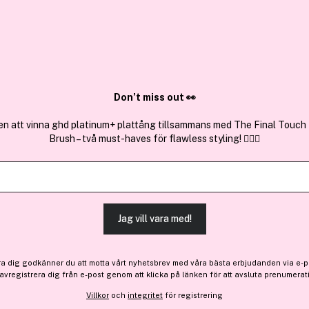
✓ Över 1,5 mil
ktura
✓ Trygg E-handel
Sök bland 25.199 produkter..
Don’t miss out 👀
en att vinna ghd platinum+ plattång tillsammans med The Final Touch
Brush – två must-haves för flawless styling! 💇‍♀️✨
Premium
Få 10% bonus
By Terry
Brightening CC Foundation
Jag vill vara med!
Bara 3 på lager
509 kr
ra dig godkänner du att motta vårt nyhetsbrev med våra bästa erbjudanden via e-p
 avregistrera dig från e-post genom att klicka på länken för att avsluta prenumerat
Villkor
och
integritet
för registrering
Finns online