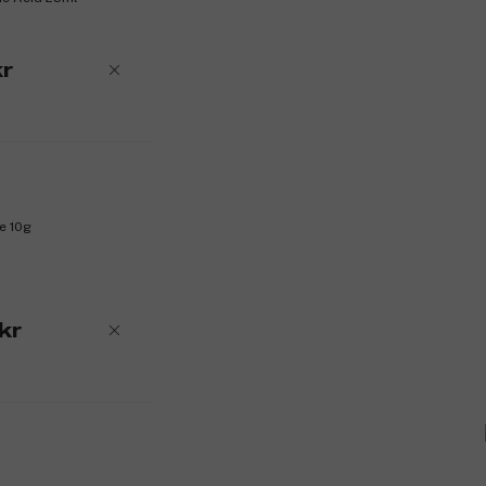
Produktnummer:
3326997
r
e 10g
kr