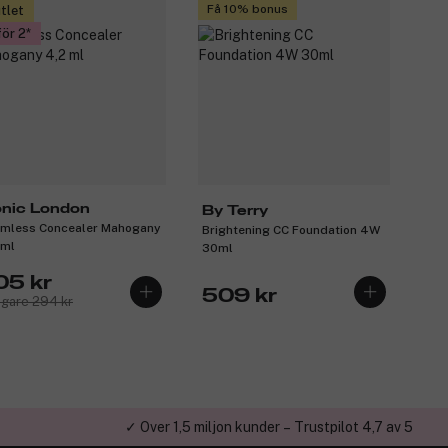
Få 10% bonus
tlet
för 2
onic London
By Terry
mless Concealer Mahogany
Brightening CC Foundation 4W
 ml
30ml
05 kr
509 kr
igare 294 kr
✓ Över 1,5 miljon kunder – Trustpilot 4,7 av 5