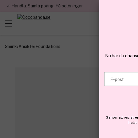
✓ Handla. Samla poäng. Få belöningar.
✓ Betala med fa
Smink
/
Ansikte
/
Foundations
Nu har du chans
E-post
Genom att registre
helst