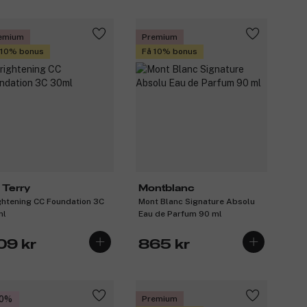
emium
Premium
 10% bonus
Få 10% bonus
 Terry
Montblanc
ghtening CC Foundation 3C
Mont Blanc Signature Absolu
ml
Eau de Parfum 90 ml
09 kr
865 kr
30%
Premium