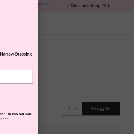
jon kunder – Trustpilot 4,7
✓ Minimumbelopp 299,-
av 5
 Narrow Dressing
 8C 30ml
Lägg till
ost. Du kan när som
ionen.