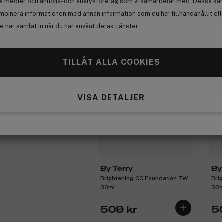
la medier och annons- och analysföretag som vi samarbetar med. Dessa kan 
mbinera informationen med annan information som du har tillhandahållit el
619 kr
5
 har samlat in när du har använt deras tjänster.
Premium
Pr
TILLÅT ALLA COOKIES
Få 10% bonus
Få
VISA DETALJER
By Terry
By
Brightening CC Foundation 7W
Bri
30ml
30
509 kr
5