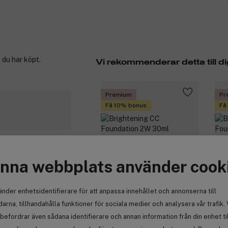
 du har köpt.
Vi rekommenderar detta till di
Premium
Pr
Få 10% bonus
Få
nna webbplats använder cook
änder enhetsidentifierare för att anpassa innehållet och annonserna till
arna, tillhandahålla funktioner för sociala medier och analysera vår trafik. 
By Terry
By
befordrar även sådana identifierare och annan information från din enhet ti
Brightening CC Foundation 2W
Bri
30ml
30