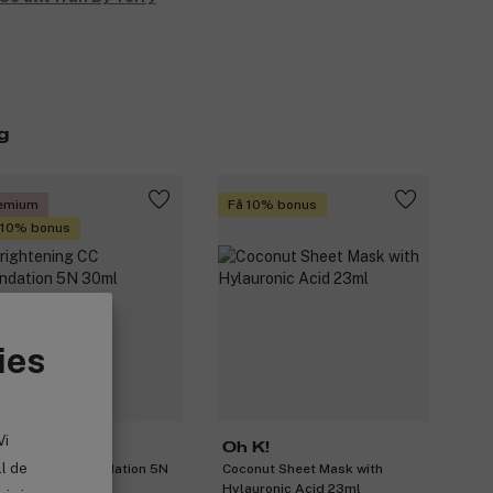
g
emium
Få 10% bonus
 10% bonus
ies
Vi
 Terry
Oh K!
ll de
ghtening CC Foundation 5N
Coconut Sheet Mask with
ml
Hylauronic Acid 23ml