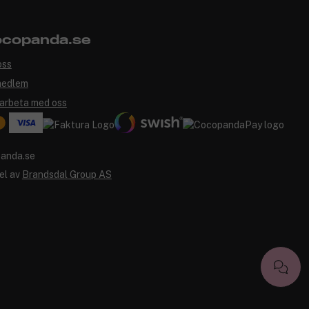
copanda.se
oss
medlem
arbeta med oss
el av
Brandsdal Group AS