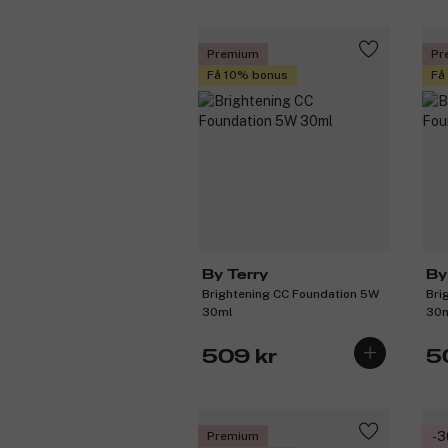
Premium
Pr
Få 10% bonus
Få
By Terry
By
Brightening CC Foundation 5W
Bri
30ml
30
509 kr
5
Premium
-