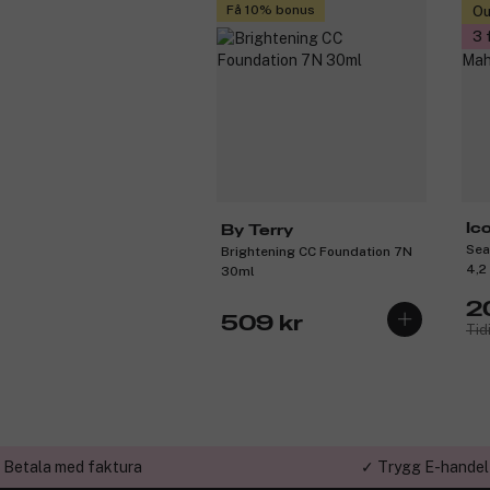
Få 10% bonus
Ou
3 
Ic
By Terry
Sea
Brightening CC Foundation 7N
4,2
30ml
2
509 kr
Tid
 Betala med faktura
✓ Trygg E-handel