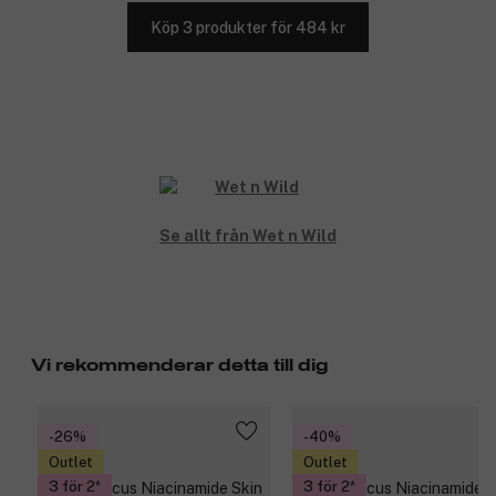
Köp 3 produkter för 484 kr
Se allt från Wet n Wild
Vi rekommenderar detta till dig
-26%
-40%
Outlet
Outlet
3 för 2
3 för 2