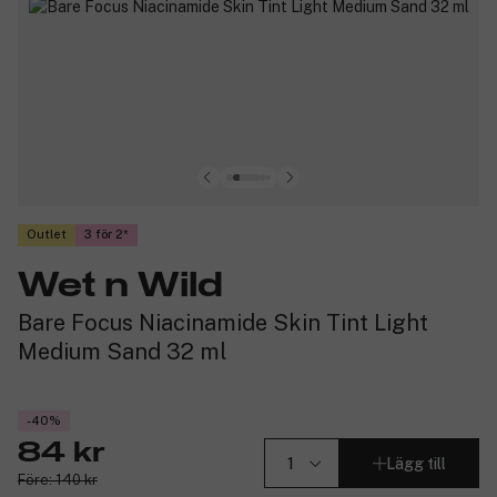
Outlet
3 för 2
Wet n Wild
Bare Focus Niacinamide Skin Tint Light
Medium Sand 32 ml
-40%
84 kr
Lägg till
Före: 140 kr