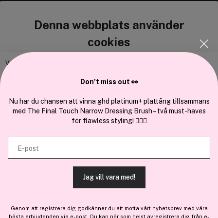
Denna webbplats använder
Cocopanda.se
cookies
Om oss
Bli medlem
Vi använder enhetsidentifierare för att anpassa innehållet och
annonserna till användarna, tillhandahålla funktioner för sociala medier
Samarbeta med oss
Don’t miss out 👀
och analysera vår trafik. Vi vidarebefordrar även sådana identifierare
och annan information från din enhet till de sociala medier och annons-
Nu har du chansen att vinna ghd platinum+ plattång tillsammans
med The Final Touch Narrow Dressing Brush – två must-haves
och analysföretag som vi samarbetar med. Dessa kan i sin tur
för flawless styling! 💇‍♀️✨
kombinera informationen med annan information som du har
En del av
Brandsdal Group AS
tillhandahållit eller som de har samlat in när du har använt deras
E-post
tjänster.
För personlig vägledning om professionella hårprodukter, klicka
här
.
Jag vill vara med!
TILLÅT ALLA COOKIES
Genom att registrera dig godkänner du att motta vårt nyhetsbrev med våra
bästa erbjudanden via e-post. Du kan när som helst avregistrera dig från e-