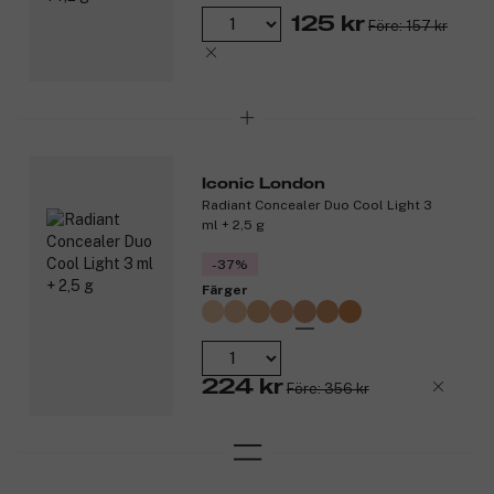
125 kr
Före: 157 kr
Iconic London
Radiant Concealer Duo Cool Light 3
ml + 2,5 g
-37%
Färger
224 kr
Före: 356 kr