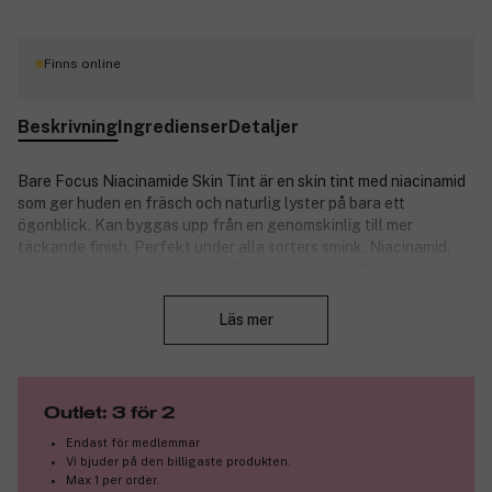
Finns online
Beskrivning
Ingredienser
Detaljer
Bare Focus Niacinamide Skin Tint är en skin tint med niacinamid
som ger huden en fräsch och naturlig lyster på bara ett
ögonblick. Kan byggas upp från en genomskinlig till mer
täckande finish. Perfekt under alla sorters smink. Niacinamid,
hyaluronsyra, pionextrakt och E-vitamin ser till att huden får
Stäng
näring.
Läs mer
Produktnummer:
3302655
Outlet: 3 för 2
Endast för medlemmar
Vi bjuder på den billigaste produkten.
Max 1 per order.