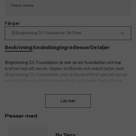
Finns online
Färger
Brightening CC Foundation 1W 30ml
Beskrivning
Användning
Ingredienser
Detaljer
Brightening CC Foundation är mer än en foundation och har
kraften hos ett serum. Upplev strålande och enkel lyster med
Brightening CC Foundation, som är lika kraftfull som ett serum
och erbjuder en ultratransparent och glödande finish. Denna
produkt kombinerar de återfuktande egenskaperna hos ett
Stäng
serum med lättheten av en foundation för att ge huden en
ungdomlig utstrålning. Formulerad med 90 % naturligt härledda
Läs mer
ingredienser i en ren och vegansk formula, levererar denna
foundation kontinuerlig lyster och återfuktning i upp till 24
Passar med
timmar.
I kärnan av denna innovativa formula hittar du kraftfulla aktiva
ingredienser som regenererande japanskt extrakt och ett
By Terry