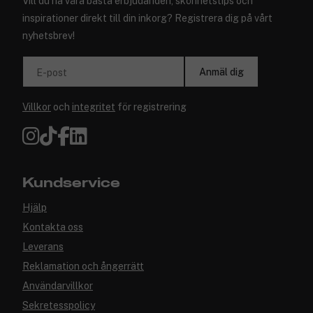
Vill du ha våra bästa erbjudanden, skönhetstips och
inspirationer direkt till din inkorg? Registrera dig på vårt
nyhetsbrev!
Anmäl dig
E-post
Villkor
och
integritet
för registrering
Kundservice
Hjälp
Kontakta oss
Leverans
Reklamation och ångerrätt
Användarvillkor
Sekretesspolicy