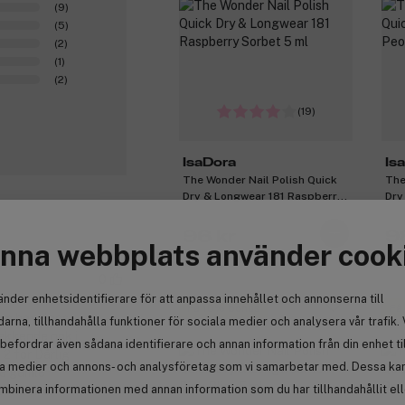
(9)
(5)
(2)
(1)
(2)
(19)
IsaDora
Is
The Wonder Nail Polish Quick
The
Dry & Longwear 181 Raspberry
Dry
Sorbet 5 ml
5 m
96 kr
9
nna webbplats använder cook
0
änder enhetsidentifierare för att anpassa innehållet och annonserna till
Få 10% bonus
Få
som høyglans -
arna, tillhandahålla funktioner för sociala medier och analysera vår trafik. 
dekkende nok i
befordrar även sådana identifierare och annan information från din enhet ti
 2 for Dårlig
la medier och annons- och analysföretag som vi samarbetar med. Dessa kan 
de gamle
mbinera informationen med annan information som du har tillhandahållit el
bake til en