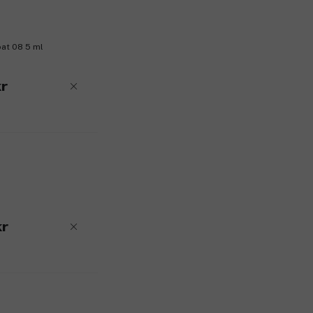
Särskilda hinnbildande polymerer få
Mjukgörande ämnen ger hållbarhet 
Slitstarkt hartskomplex förbättra
oat 08 5 ml
Produktnummer:
3300644
r
r