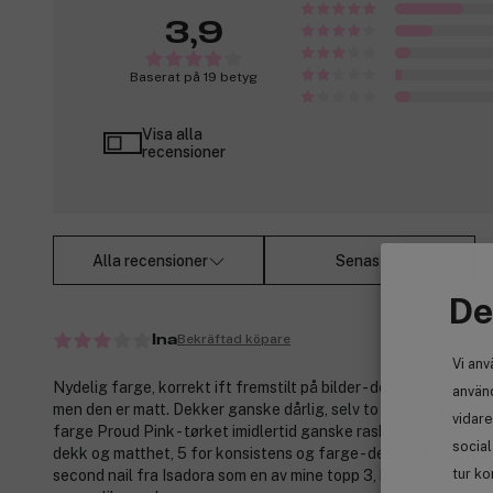
3,9
Baserat på 19 betyg
Visa alla
recensioner
Alla recensioner
Senast
De
Bekräftad köpare
Ina
Vi anv
Nydelig farge, korrekt ift fremstilt på bilder - den fremstilles 
använd
men den er matt. Dekker ganske dårlig, selv to strøk var ikke 
vidare
farge Proud Pink - tørket imidlertid ganske raskt og fløt ut bra.
socia
dekk og matthet, 5 for konsistens og farge - derfor 3. Hadde 
tur ko
second nail fra Isadora som en av mine topp 3, håper å finne til