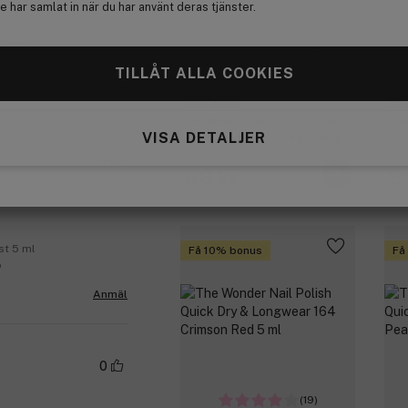
 har samlat in när du har använt deras tjänster.
 6 ml
(19)
TILLÅT ALLA COOKIES
Anmäl
IsaDora
Is
The Wonder Nail Polish Quick
The
VISA DETALJER
Dry & Longwear 191 Pink Bliss 5
dry
ml
6 m
0
96 kr
9
st 5 ml
Få 10% bonus
Få
o
Anmäl
0
(19)