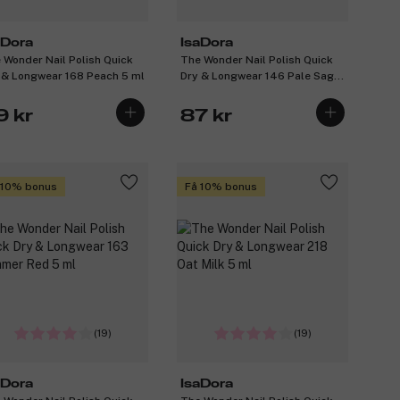
aDora
IsaDora
 Wonder Nail Polish Quick
The Wonder Nail Polish Quick
 & Longwear 168 Peach 5 ml
Dry & Longwear 146 Pale Sage
5 ml
9 kr
87 kr
 10% bonus
Få 10% bonus
(19)
(19)
aDora
IsaDora