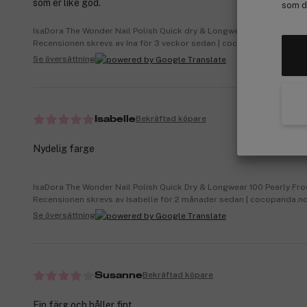
som er like god.
som de
IsaDora The Wonder Nail Polish Quick dry & Longwear 210 Proud Pink
Recensionen skrevs av Ina för 3 veckor sedan | cocopanda.no
Se översättning
Bekräftad köpare
Isabelle
Nydelig farge
IsaDora The Wonder Nail Polish Quick Dry & Longwear 100 Pearly Fro
Recensionen skrevs av Isabelle för 2 månader sedan | cocopanda.n
Se översättning
Bekräftad köpare
Susanne
Fin färg och håller fint.