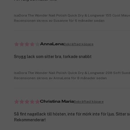
IsaDora The Wonder Nail Polish Quick Dry & Longwear 155 Cool Mauv
Recensionen skrevs av Susanne för 6 månader sedan
Bekräftad köpare
AnnaLena
Snygg lack som sitter bra, torkade snabbt
IsaDora The Wonder Nail Polish Quick Dry & Longwear 208 Soft Sue
Recensionen skrevs av AnnaLena för 8 månader sedan
Bekräftad köpare
Christina Maria
Så fint nagellack till hösten, inte för mörk inte för ljus. Sitter s
Rekommenderar!