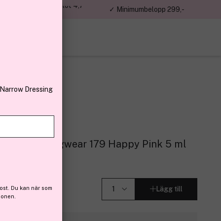
jon kunder – Trustpilot 4,7
✓ Minimumbelopp 299,-
av 5
 Narrow Dressing
ick Dry & Longwear 179 Happy Pink 5 ml
(15)
ost. Du kan när som
Lägg till
ionen.