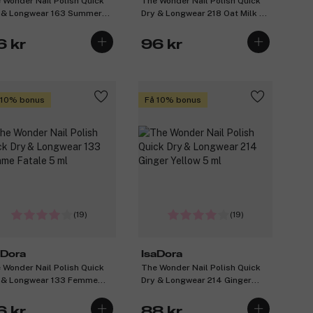
 Wonder Nail Polish Quick
The Wonder Nail Polish Quick
 & Longwear 163 Summer
Dry & Longwear 218 Oat Milk 5
 5 ml
ml
6 kr
96 kr
 10% bonus
Få 10% bonus
(19)
(19)
aDora
IsaDora
 Wonder Nail Polish Quick
The Wonder Nail Polish Quick
 & Longwear 133 Femme
Dry & Longwear 214 Ginger
ale 5 ml
Yellow 5 ml
6 kr
88 kr