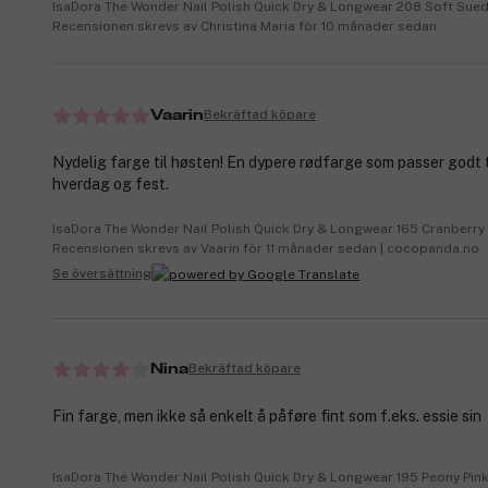
IsaDora The Wonder Nail Polish Quick Dry & Longwear 208 Soft Sue
Recensionen skrevs av Christina Maria för 10 månader sedan
Bekräftad köpare
Vaarin
Nydelig farge til høsten! En dypere rødfarge som passer godt t
hverdag og fest.
IsaDora The Wonder Nail Polish Quick Dry & Longwear 165 Cranberry 
Recensionen skrevs av Vaarin för 11 månader sedan | cocopanda.no
Se översättning
Bekräftad köpare
Nina
Fin farge, men ikke så enkelt å påføre fint som f.eks. essie sin
IsaDora The Wonder Nail Polish Quick Dry & Longwear 195 Peony Pink