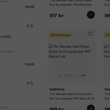
The Wonder Nail Polish Quick
The
de 5 ml
Dry & Longwear 106 Milkshake
Dry
Anmäl
5 ml
Red
97 kr
9
0
Få 10% bonus
Få
il både
Juice 5 ml
Anmäl
(19)
0
IsaDora
Is
The Wonder Nail Polish Quick
The
Dry & Longwear 199 Glacé 5 ml
Dry
Fat
 5 ml
96 kr
9