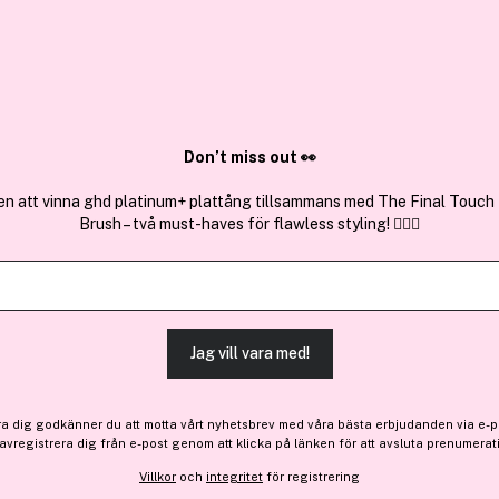
✓ Över 1,5 mil
ktura
✓ Trygg E-handel
Sök bland 25.264 produkter..
Don’t miss out 👀
en att vinna ghd platinum+ plattång tillsammans med The Final Touch
Brush – två must-haves för flawless styling! 💇‍♀️✨
Få 10% bonus
IsaDora
The Wonder Nail Polish Qu
(19)
Läs produktrecensioner 
Jag vill vara med!
Bara 4 på lager
ra dig godkänner du att motta vårt nyhetsbrev med våra bästa erbjudanden via e-p
87 kr
 avregistrera dig från e-post genom att klicka på länken för att avsluta prenumerat
Villkor
och
integritet
för registrering