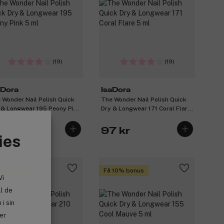
(19)
(19)
aDora
IsaDora
 Wonder Nail Polish Quick
The Wonder Nail Polish Quick
 & Longwear 195 Peony Pink
Dry & Longwear 171 Coral Flare
l
5 ml
8 kr
97 kr
ies
 10% bonus
Få 10% bonus
Vi
ll de
i sin
ler