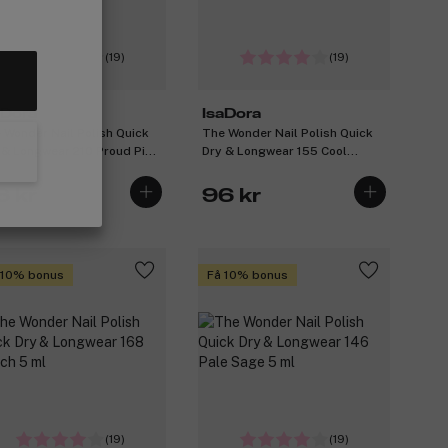
(19)
(19)
aDora
IsaDora
 Wonder Nail Polish Quick
The Wonder Nail Polish Quick
 & Longwear 210 Proud Pink
Dry & Longwear 155 Cool
l
Mauve 5 ml
6 kr
96 kr
 10% bonus
Få 10% bonus
(19)
(19)