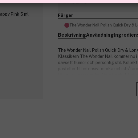
Finns online
Färger
The Wonder Nail Polish Quick Dry & 
Beskrivning
Användning
Ingredien
The Wonder Nail Polish Quick Dry & Long
Klassikern The Wonder Nail kommer nu i e
oavsett humör och personlig stil. Kollek
pasteller till intensivt mörka och stråla
täckning utan ränder. Nagellacket torkar
och komplettera nagellacksgarderoben!
Fördelar:
Långvarig och färgäkta.
Nu i en rad nya färger för alla humö
Full, jämn täckning utan ränder ta
Snabbtorkande och högkvalitativ s
Nyckelingredienser: