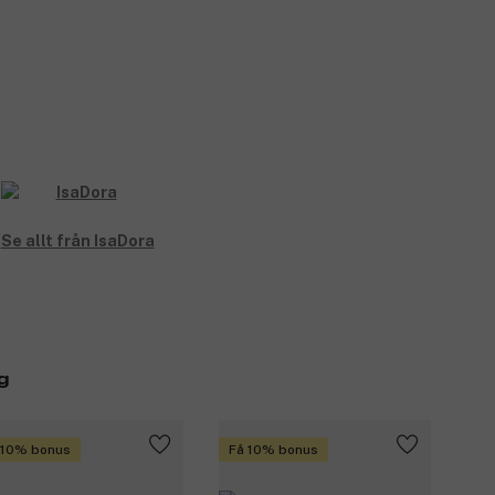
Se allt från IsaDora
g
 10% bonus
Få 10% bonus