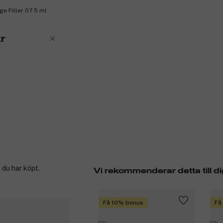
e Filler 07 5 ml
r
 du har köpt.
Vi rekommenderar detta till di
Få 10% bonus
Få