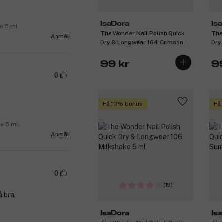
IsaDora
Is
e 5 ml
The Wonder Nail Polish Quick
The
Anmäl
Dry & Longwear 164 Crimson
Dry
Red 5 ml
99 kr
9
0
Få 10% bonus
Få
de 5 ml
Anmäl
0
(19)
å bra.
IsaDora
Is