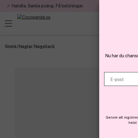
✓ Handla. Samla poäng. Få belöningar.
✓ Betala med fa
Smink
/
Naglar
/
Nagellack
Nu har du chans
E-post
Genom att registre
helst