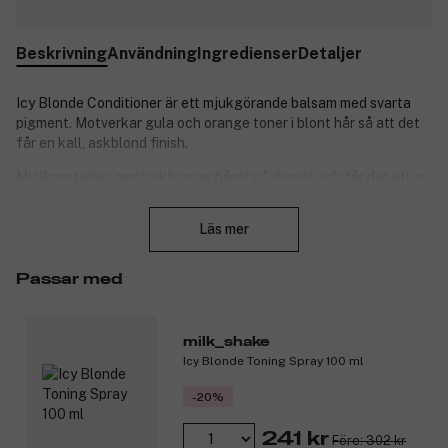
Beskrivning
Användning
Ingredienser
Detaljer
Icy Blonde Conditioner är ett mjukgörande balsam med svarta
pigment. Motverkar gula och orange toner i blont hår så att det
får en kall, askblond finish.
Mjölkproteiner omstrukturerar håret på djupet och får det att se
livfullt ut.
Stäng
Läs mer
Produktnummer:
3299103
Passar med
milk_shake
Icy Blonde Toning Spray 100 ml
-20%
241 kr
Före: 302 kr