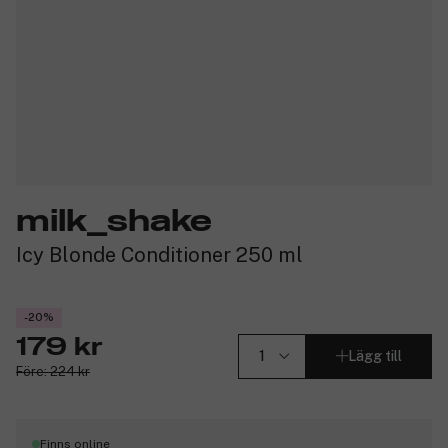
milk_shake
Icy Blonde Conditioner 250 ml
-20%
179 kr
Lägg till
Före: 224 kr
Finns online