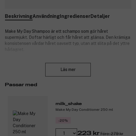
Beskrivning
Användning
Ingredienser
Detaljer
Make My Day Shampoo är ett schampo som gör håret
supermjukt. Doftar härligt och får håret att glänsa. Den krämiga
konsistensen vårdar håret oavsett typ, utan att slita på det yttre
hårlagret.
Produktnummer:
3299142
Stäng
Läs mer
Passar med
milk_shake
Make My Day Conditioner 250 ml
-20%
223 kr
Före: 279 kr