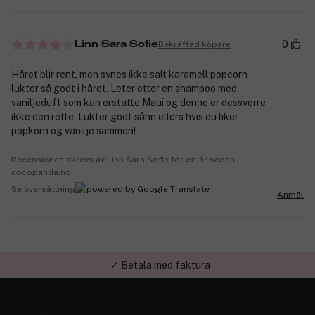
0
Bekräftad köpare
Linn Sara Sofie
Håret blir rent, men synes ikke salt karamell popcorn
lukter så godt i håret. Leter etter en shampoo med
vaniljeduft som kan erstatte Maui og denne er dessverre
ikke den rette. Lukter godt sånn ellers hvis du liker
popkorn og vanilje sammen!
Recensionen skrevs av Linn Sara Sofie för ett år sedan |
cocopanda.no
Se översättning
Anmäl
✓ Betala med faktura
✓ Trygg E-handel