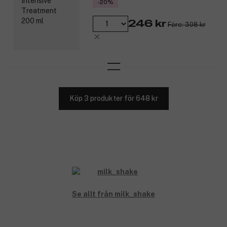
-20%
246 kr
Före: 308 kr
Köp 3 produkter för 648 kr
Se allt från milk_shake