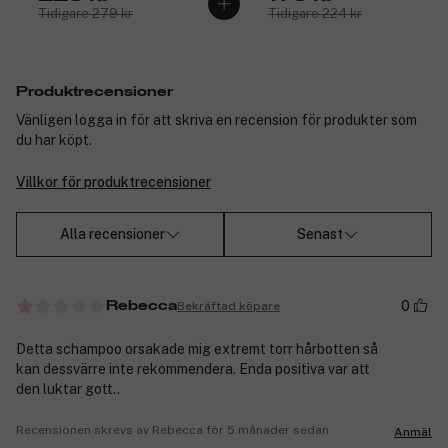
Tidigare 279 kr
Tidigare 224 kr
Produktrecensioner
Vänligen logga in för att skriva en recension för produkter som
du har köpt.
Villkor för produktrecensioner
Alla recensioner
Senast
0
Bekräftad köpare
Rebecca
Detta schampoo orsakade mig extremt torr hårbotten så
kan dessvärre inte rekommendera. Enda positiva var att
den luktar gott..
Recensionen skrevs av Rebecca för 5 månader sedan
Anmäl