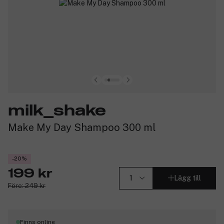
milk_shake
Make My Day Shampoo 300 ml
-20%
199 kr
Lägg till
Före: 249 kr
Finns online