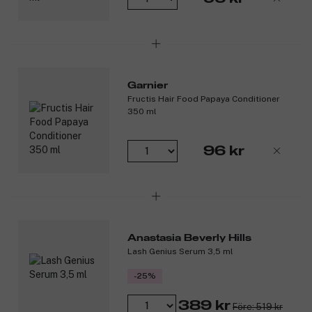
animaliskt ursprung. ***Enligt OECD 301 eller motsvarande ISO-
test.
Produktnummer:
3297873
Garnier
Fructis Hair Food Papaya Conditioner
350 ml
96 kr
Anastasia Beverly Hills
Lash Genius Serum 3,5 ml
-25%
389 kr
Före: 519 kr