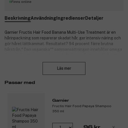
Finns online
Beskrivning
Användning
Ingredienser
Detaljer
Garnier Fructis Hair Food Banana Multi-Use Treatment är en
hårinpackning som reparerar skadat hår, ger intensiv näring och
gör håret lättkammat. Resultatet? 94 procent färre brutna
hårstrån.* Den veganska** sammansättningen innehåller omega
6 och 9, E-vitamin samt derivat från C- och F-vitamin Silikonfri
Stäng
för en naturlig känsla.
Läs mer
Tre-i-ett-produkt som kan användas som balsam,
hårinpackning eller leave-in.
94 procent färre brutna hårstrån.*
Passar med
Vegansk sammansättning.**
97 procent naturliga ingredienser, 96 procent biologiskt
nedbrytbar.***
Garnier
Garnier har officiellt godkänts av Cruelty Free
Fructis Hair Food Papaya Shampoo
International under programmet Leaping Bunny.
350 ml
*Instrumentellt test efter användning av produkten som rinse-
off. **Vegansk sammansättning. Utan ingredienser av
96 kr