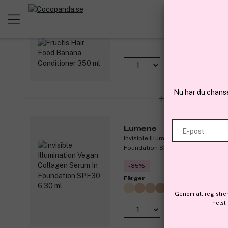
Garnier
Fructis Hair Food Banana Conditio
96 k
Nu har du chans
Lumene
E-post
Invisible Illumination Vegan Collag
Foundation SPF30 6 30 ml
-35%
Färger
Genom att registre
helst
237 kr
Fö