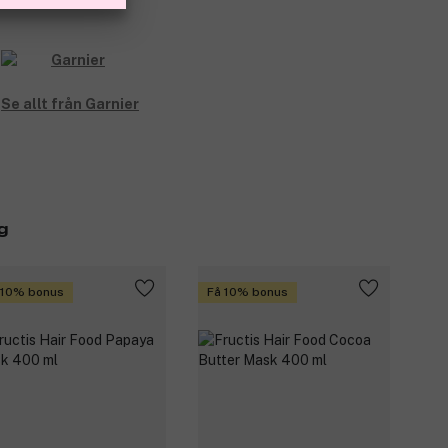
Se allt från Garnier
g
 10% bonus
Få 10% bonus