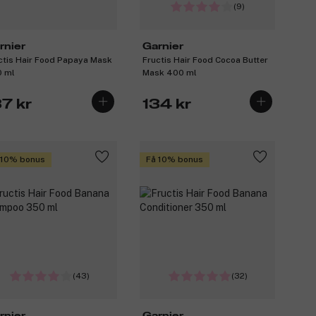
(9)
rnier
Garnier
ctis Hair Food Papaya Mask
Fructis Hair Food Cocoa Butter
 ml
Mask 400 ml
37 kr
134 kr
 10% bonus
Få 10% bonus
(43)
(32)
rnier
Garnier