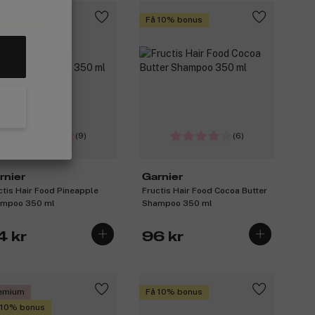
 10% bonus
Få 10% bonus
(9)
(6)
rnier
Garnier
ctis Hair Food Pineapple
Fructis Hair Food Cocoa Butter
mpoo 350 ml
Shampoo 350 ml
4 kr
96 kr
emium
Få 10% bonus
 10% bonus