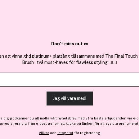
Sök bland 25.240 produkter..
ner 350 ml
r
Don’t miss out 👀
en att vinna ghd platinum+ plattång tillsammans med The Final Touch
Brush – två must-haves för flawless styling! 💇‍♀️✨
en Serum In
Jag vill vara med!
ra dig godkänner du att motta vårt nyhetsbrev med våra bästa erbjudanden via e-p
 avregistrera dig från e-post genom att klicka på länken för att avsluta prenumerat
re: 365 kr
Villkor
och
integritet
för registrering