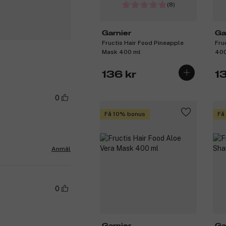
(8)
Garnier
Ga
Fructis Hair Food Pineapple
Fru
Mask 400 ml
400
136 kr
1
0
Få 10% bonus
Få
Anmäl
0
Garnier
Ga