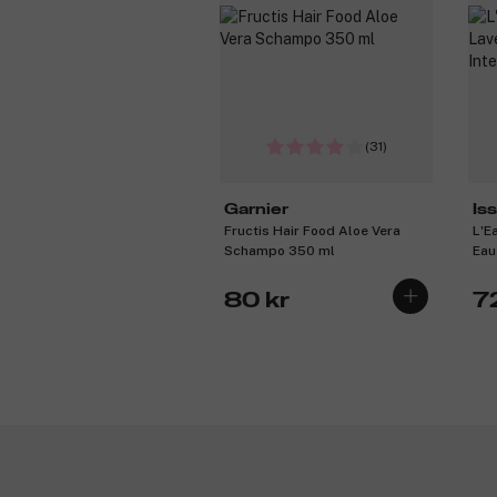
(31)
Garnier
Is
Fructis Hair Food Aloe Vera
L'E
Schampo 350 ml
Eau
80 kr
7