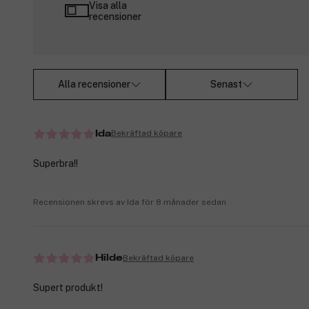
Visa alla
recensioner
Alla recensioner
Senast
Bekräftad köpare
Ida
Superbra!!
Recensionen skrevs av Ida för 8 månader sedan
Bekräftad köpare
Hilde
Supert produkt!