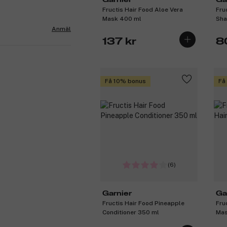
Fructis Hair Food Aloe Vera
Fru
Mask 400 ml
Sha
Anmäl
137 kr
8
Få 10% bonus
Få
(6)
Garnier
Ga
Fructis Hair Food Pineapple
Fru
Conditioner 350 ml
Mas