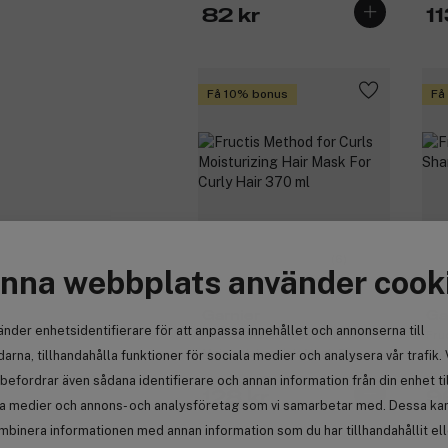
82 kr
11
Få 10% bonus
Få
(6)
nna webbplats använder cook
Garnier
Ga
änder enhetsidentifierare för att anpassa innehållet och annonserna till
Fructis Method for Curls
Fru
Moisturizing Hair Mask For
Sha
arna, tillhandahålla funktioner för sociala medier och analysera vår trafik. 
Curly Hair 370 ml
befordrar även sådana identifierare och annan information från din enhet ti
128 kr
9
la medier och annons- och analysföretag som vi samarbetar med. Dessa kan 
mbinera informationen med annan information som du har tillhandahållit el