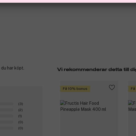
 du har köpt.
Vi rekommenderar detta till di
Få 10% bonus
Få
(3)
(2)
(1)
(0)
(0)