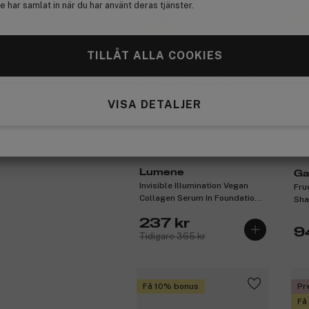
 har samlat in när du har använt deras tjänster.
-35%
Få
Outlet
3 för 2
TILLÅT ALLA COOKIES
VISA DETALJER
(4)
Lumene
Ga
Invisible Illumination Vegan
Fru
Collagen Serum In Foundation
Sha
SPF30 6 30 ml
237 kr
9
Tidigare 365 kr
Få 10% bonus
Pr
Få