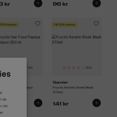
3 kr
96 kr
 10% bonus
Få 10% bonus
(41)
(50)
ies
rnier
Garnier
ctis Hair Food Papaya
Fructis Keratin Sleek Mask
mpoo 350 ml
370ml
Vi
ll de
6 kr
141 kr
i sin
ler