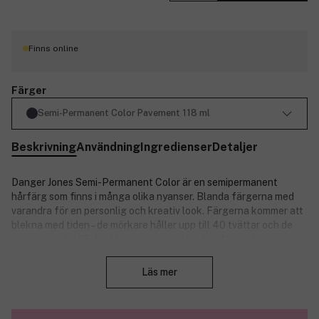
Finns online
Färger
Semi-Permanent Color Pavement 118 ml
Beskrivning
Användning
Ingredienser
Detaljer
Danger Jones Semi-Permanent Color är en semipermanent
hårfärg som finns i många olika nyanser. Blanda färgerna med
varandra för en personlig och kreativ look. Färgerna kommer att
blekna med tiden – de mörkare håller upp till 40 tvättar och de
ljusare upp till 25. Lyckligtvis ändrar de aldrig färgriktning.
Stäng
Produkten är vegansk och cruelty-free.
Läs mer
Produktnummer:
3295600