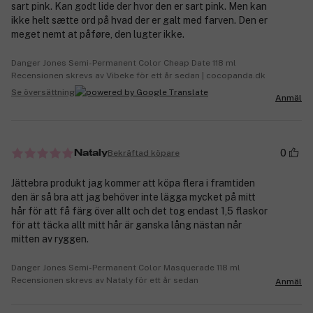
sart pink. Kan godt lide der hvor den er sart pink. Men kan
ikke helt sætte ord på hvad der er galt med farven. Den er
meget nemt at påføre, den lugter ikke.
Danger Jones Semi-Permanent Color Cheap Date 118 ml
Recensionen skrevs av Vibeke för ett år sedan | cocopanda.dk
Se översättning
Anmäl
0
Bekräftad köpare
Nataly
Jättebra produkt jag kommer att köpa flera i framtiden
den är så bra att jag behöver inte lägga mycket på mitt
hår för att få färg över allt och det tog endast 1,5 flaskor
för att täcka allt mitt hår är ganska lång nästan når
mitten av ryggen.
Danger Jones Semi-Permanent Color Masquerade 118 ml
Recensionen skrevs av Nataly för ett år sedan
Anmäl