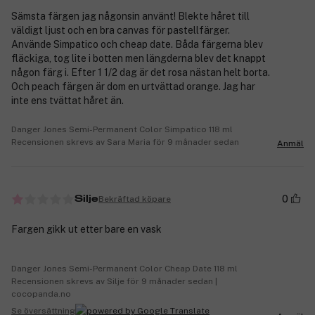
Sämsta färgen jag någonsin använt! Blekte håret till
väldigt ljust och en bra canvas för pastellfärger.
Använde Simpatico och cheap date. Båda färgerna blev
fläckiga, tog lite i botten men längderna blev det knappt
någon färg i. Efter 1 1/2 dag är det rosa nästan helt borta.
Och peach färgen är dom en urtvättad orange. Jag har
inte ens tvättat håret än.
Danger Jones Semi-Permanent Color Simpatico 118 ml
Recensionen skrevs av Sara Maria för 9 månader sedan
Anmäl
0
Bekräftad köpare
Silje
Fargen gikk ut etter bare en vask
Danger Jones Semi-Permanent Color Cheap Date 118 ml
Recensionen skrevs av Silje för 9 månader sedan |
cocopanda.no
Se översättning