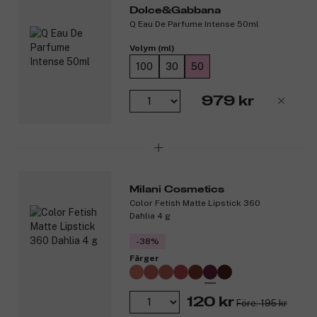
Dolce&Gabbana
Q Eau De Parfume Intense 50ml
Volym (ml)
100
30
50
979 kr
Milani Cosmetics
Color Fetish Matte Lipstick 360
Dahlia 4 g
-38%
Färger
120 kr
Före: 195 kr