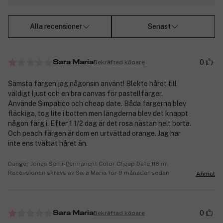
Alla recensioner
Senast
0
Bekräftad köpare
Sara Maria
Sämsta färgen jag någonsin använt! Blekte håret till
väldigt ljust och en bra canvas för pastellfärger.
Använde Simpatico och cheap date. Båda färgerna blev
fläckiga, tog lite i botten men längderna blev det knappt
någon färg i. Efter 1 1/2 dag är det rosa nästan helt borta.
Och peach färgen är dom en urtvättad orange. Jag har
inte ens tvättat håret än.
Danger Jones Semi-Permanent Color Cheap Date 118 ml
Recensionen skrevs av Sara Maria för 9 månader sedan
Anmäl
0
Bekräftad köpare
Sara Maria