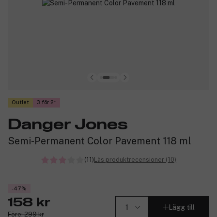
Outlet
3 för 2
Danger Jones
Semi-Permanent Color Pavement 118 ml
(11)
Läs produktrecensioner (10)
-47%
158 kr
Lägg till
Före: 299 kr