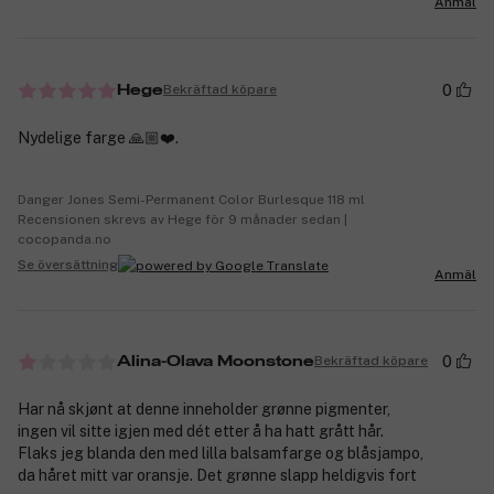
Anmäl
0
Bekräftad köpare
Hege
Nydelige farge 🙏🏼❤️.
Danger Jones Semi-Permanent Color Burlesque 118 ml
Recensionen skrevs av Hege för 9 månader sedan |
cocopanda.no
Se översättning
Anmäl
0
Bekräftad köpare
Alina-Olava Moonstone
Har nå skjønt at denne inneholder grønne pigmenter,
ingen vil sitte igjen med dét etter å ha hatt grått hår.
Flaks jeg blanda den med lilla balsamfarge og blåsjampo,
da håret mitt var oransje. Det grønne slapp heldigvis fort