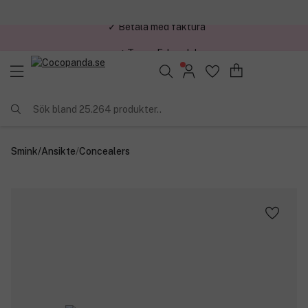
✓ Trygg E-handel
Sök bland 25.264 produkter..
Smink
/
Ansikte
/
Concealers