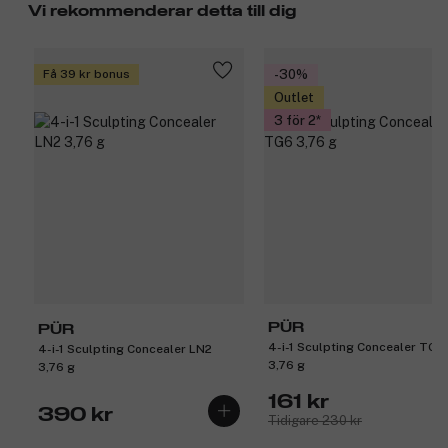
Vi rekommenderar detta till dig
Få 39 kr bonus
-30%
Outlet
3 för 2
PÜR
PÜR
4-i-1 Sculpting Concealer TG6
4-i-1 Sculpting Concealer LN2
3,76 g
3,76 g
161 kr
390 kr
Tidigare 230 kr