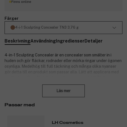
Finns online
Färger
4-i-1 Sculpting Concealer TN3 3,76 g
Beskrivning
Användning
Ingredienser
Detaljer
4-in-1 Sculpting Concealer är en concealer som smälter in i
huden och gör fläckar, rodnader eller mörka ringar under ögonen
osynliga. Medelhög till full täckning och många olika nyanser
gör detta till en produkt som passar alla. Lätt att applicera med
applikatorn. Fyra fördelar i en och samma produkt! Täcker,
Stäng
korrigerar, ljusar upp och innehåller superingredienser.
Dessutom! Concealern är berikad med antioxidantrika
Läs mer
superfood-ingredienser som ger näring åt huden. Produkten är
vegansk.
Passar med
Nyckelingredienser:
Inkapslad retinol: Motverkar fina linjer och rynkor. Mild
LH Cosmetics
sammansättning som kan användas både morgon och