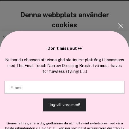
Denna webbplats använder
Cocopanda.se
cookies
Om oss
Bli medlem
Vi använder enhetsidentifierare för att anpassa innehållet och
annonserna till användarna, tillhandahålla funktioner för sociala medier
Samarbeta med oss
Don’t miss out 👀
och analysera vår trafik. Vi vidarebefordrar även sådana identifierare
och annan information från din enhet till de sociala medier och annons-
Nu har du chansen att vinna ghd platinum+ plattång tillsammans
med The Final Touch Narrow Dressing Brush – två must-haves
och analysföretag som vi samarbetar med. Dessa kan i sin tur
för flawless styling! 💇‍♀️✨
kombinera informationen med annan information som du har
En del av
Brandsdal Group AS
tillhandahållit eller som de har samlat in när du har använt deras
E-post
tjänster.
För personlig vägledning om professionella hårprodukter, klicka
här
.
Jag vill vara med!
TILLÅT ALLA COOKIES
Genom att registrera dig godkänner du att motta vårt nyhetsbrev med våra
bästa erbjudanden via e-post. Du kan när som helst avregistrera dig från e-