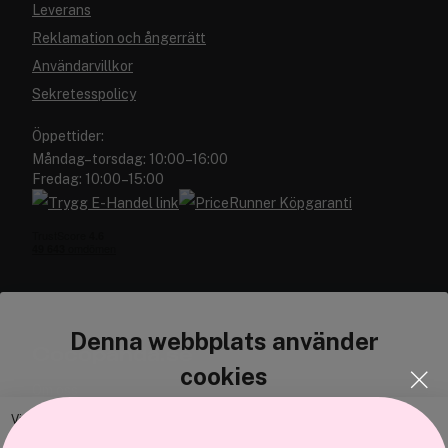
Leverans
Reklamation och ångerrätt
Användarvillkor
Sekretesspolicy
Öppettider:
Måndag–torsdag: 10:00–16:00
Fredag: 10:00–15:00
Denna webbplats använder
Cocopanda.se
cookies
Om oss
Bli medlem
Vi använder enhetsidentifierare för att anpassa innehållet och
annonserna till användarna, tillhandahålla funktioner för sociala medier
Samarbeta med oss