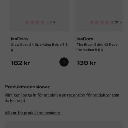
(11)
(53)
IsaDora
IsaDora
Glow Stick 24 Sparkling Beige 5,5
The Blush Stick 42 Rose
g
Perfection 5,5 g
182 kr
139 kr
Produktrecensioner
Vänligen logga in för att skriva en recension för produkter som
du har köpt.
Villkor för produktrecensioner