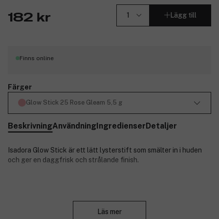
Lägg till
182 kr
Finns online
Färger
Glow Stick 25 Rose Gleam 5,5 g
Beskrivning
Användning
Ingredienser
Detaljer
Isadora Glow Stick är ett lätt lysterstift som smälter in i huden
och ger en daggfrisk och strålande finish.
Produktnummer:
3289145
Stäng
Läs mer