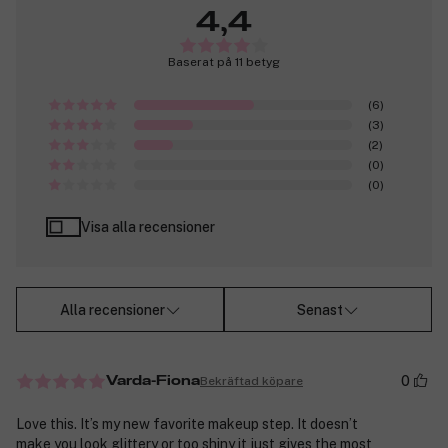
4,4
Baserat på 11 betyg
(6)
(3)
(2)
(0)
(0)
Visa alla recensioner
Alla recensioner
Senast
0
Bekräftad köpare
Varda-Fiona
Love this. It’s my new favorite makeup step. It doesn’t
make you look glittery or too shiny it just gives the most