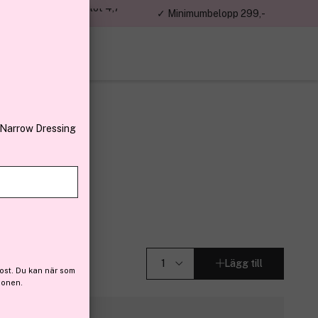
jon kunder – Trustpilot 4,7
✓ Minimumbelopp 299,-
av 5
 Narrow Dressing
ose 5,5 g
 (29)
Lägg till
ost. Du kan när som
ionen.