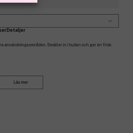
ser
Detaljer
lera användningsområden. Smälter in i huden och ger en frisk
Stäng
Läs mer