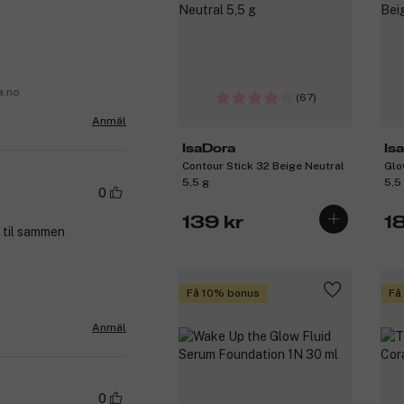
a.no
(67)
Anmäl
IsaDora
Is
Contour Stick 32 Beige Neutral
Glo
5,5 g
5,5
0
139 kr
1
5 til sammen
Få 10% bonus
Få
Anmäl
0