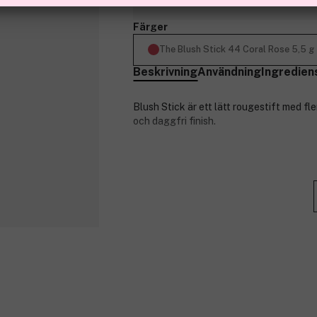
Färger
The Blush Stick 44 Coral Rose 5,5 g
Beskrivning
Användning
Ingredien
Blush Stick är ett lätt rougestift med f
och daggfri finish.
Produktnummer:
3289148