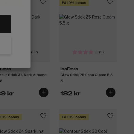
 10% bonus
Få 10% bonus
(67)
(11)
aDora
IsaDora
tour Stick 34 Dark Almond
Glow Stick 25 Rose Gleam 5,5
 g
g
39 kr
182 kr
 10% bonus
Få 10% bonus