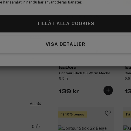
 har samlat in när du har använt deras tjänster.
Få 10% bonus
Få
TILLÅT ALLA COOKIES
Anmäl
VISA DETALJER
(67)
0
IsaDora
Is
Contour Stick 36 Warm Mocha
Con
5,5 g
5,5
139 kr
1
Anmäl
Få 10% bonus
Få
0