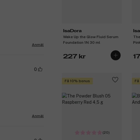
IsaDora
Is
Wake Up the Glow Fluid Serum
The
Foundation 1N 30 ml
Pin
Anmäl
227 kr
1
0
Få 10% bonus
Få
Anmäl
(20)