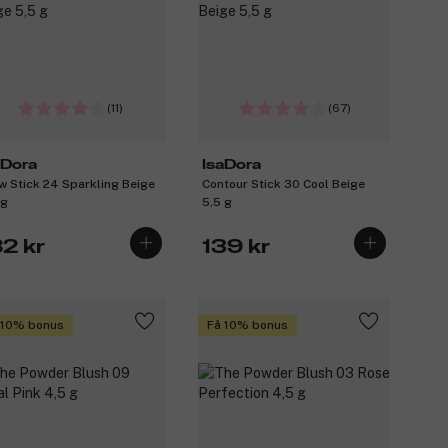
(11)
(67)
aDora
IsaDora
w Stick 24 Sparkling Beige
Contour Stick 30 Cool Beige
 g
5,5 g
82 kr
139 kr
 10% bonus
Få 10% bonus