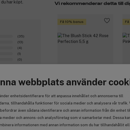
 du har köpt.
Vi rekommenderar detta till di
Få 10% bonus
Få
(35)
(13)
(4)
(1)
(0)
(53)
nna webbplats använder cook
IsaDora
Is
The Blush Stick 42 Rose
The
änder enhetsidentifierare för att anpassa innehållet och annonserna till
Perfection 5,5 g
5,5
arna, tillhandahålla funktioner för sociala medier och analysera vår trafik. 
139 kr
1
befordrar även sådana identifierare och annan information från din enhet ti
la medier och annons- och analysföretag som vi samarbetar med. Dessa kan 
0
mbinera informationen med annan information som du har tillhandahållit el