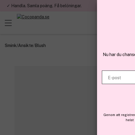
✓ Handla. Samla poäng. Få belöningar.
✓ Betala med fa
Smink
/
Ansikte
/
Blush
Nu har du chans
E-post
Genom att registre
helst