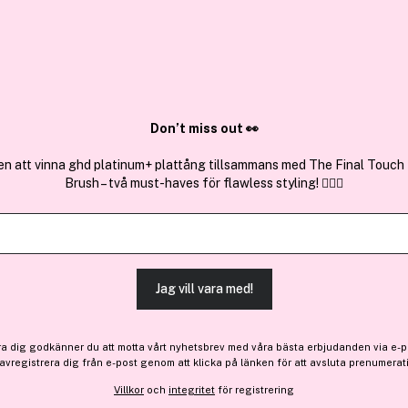
✓ Över 1,5 mil
ktura
✓ Trygg E-handel
Sök bland 25.328 produkter..
Don’t miss out 👀
en att vinna ghd platinum+ plattång tillsammans med The Final Touch
Brush – två must-haves för flawless styling! 💇‍♀️✨
Få 10% bonus
IsaDora
The Blush Stick 44 Coral R
(53)
Läs produktrecensioner
Jag vill vara med!
139 kr
ra dig godkänner du att motta vårt nyhetsbrev med våra bästa erbjudanden via e-p
 avregistrera dig från e-post genom att klicka på länken för att avsluta prenumerat
Villkor
och
integritet
för registrering
Finns online