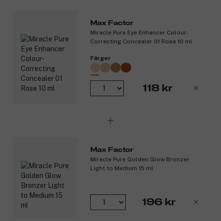
blenda in och bygga upp.
Återfuktar i 24 timmar.
Max Factor
100 % vegansk
Miracle Pure Eye Enhancer Colour-
Innehåller hyaluronsyra och skvalan.
Correcting Concealer 01 Rose 10 ml
Produktnummer:
3288804
Färger
118 kr
Max Factor
Miracle Pure Golden Glow Bronzer
Light to Medium 15 ml
196 kr