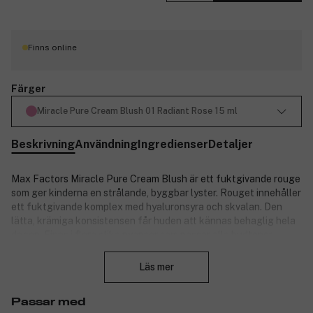
Finns online
Färger
Miracle Pure Cream Blush 01 Radiant Rose 15 ml
Beskrivning
Användning
Ingredienser
Detaljer
Max Factors Miracle Pure Cream Blush är ett fuktgivande rouge
som ger kinderna en strålande, byggbar lyster. Rouget innehåller
ett fuktgivande komplex med hyaluronsyra och skvalan. Den
lätta, krämiga konsistensen får huden att kännas behaglig hela
dagen. Finns i flera olika nyanser som passar alla hudtoner.
Stäng
Fördelar:
Läs mer
Högpigmenterade livfulla nyanser som får huden att
stråla.
Passar med
Krämig, icke-klibbig sammansättning som är enkel att