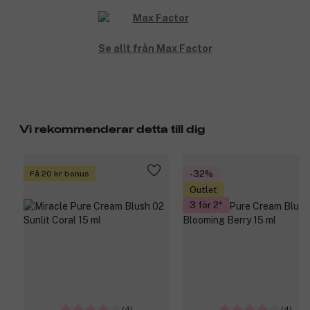
Se allt från Max Factor
Vi rekommenderar detta till dig
Få 20 kr bonus
-32%
Outlet
3 för 2
(4)
(4)