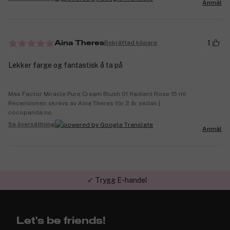
Anmäl
1
Bekräftad köpare
Aina Theres
Lekker farge og fantastisk å ta på
Max Factor Miracle Pure Cream Blush 01 Radiant Rose 15 ml
Recensionen skrevs av Aina Theres för 2 år sedan |
cocopanda.no
Se översättning
Anmäl
✓ Trygg E-handel
Let's be friends!