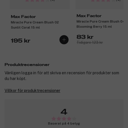
Max Factor
Max Factor
Miracle Pure Cream Blush 04
Miracle Pure Cream Blush 02
Blooming Berry 15 ml
Sunlit Coral 15 ml
83 kr
195 kr
Tidigare 123 kr
Produktrecensioner
Vänligen logga in för att skriva en recension för produkter som
du har köpt.
Villkor för produktrecensioner
4
Baserat på 4 betyg