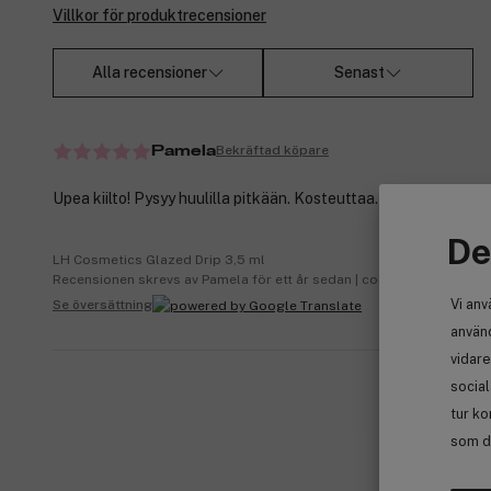
Villkor för produktrecensioner
Alla recensioner
Senast
Bekräftad köpare
Pamela
Upea kiilto! Pysyy huulilla pitkään. Kosteuttaa.
De
LH Cosmetics Glazed Drip 3,5 ml
Recensionen skrevs av Pamela för ett år sedan | cocopanda.fi
Vi anv
Se översättning
använd
vidare
socia
tur ko
som de