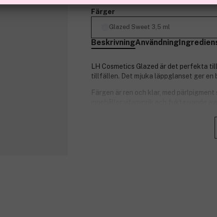
Färger
Glazed Sweet 3,5 ml
Beskrivning
Användning
Ingredien
LH Cosmetics Glazed är det perfekta tills
tillfällen. Det mjuka läppglanset ger en 
Färgen är ren och klar, med pärlpigment
innehåller vitaminrik och fuktgivande a
kommer från plastfria pärlor. Och naturl
Glazed doftar subtilt av vanilj, framhäve
från både allergener och animaliska ingr
Produktnummer:
3279565