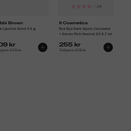
(7)
bbi Brown
It Cosmetics
e Lipstick Bond 3,5 g
Bye Bye Dark Spots Concealer
+ Serum Rich Neutral 53 6,7 ml
09 kr
255 kr
igare 476 kr
Tidigare 319 kr