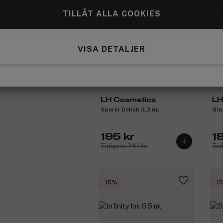
TILLÅT ALLA COOKIES
VISA DETALJER
(6)
LH Cosmetics
LH
Sparkl Delish 3,3 ml
Gla
195 kr
1
Tidigare 244 kr
Tid
-15%
-1