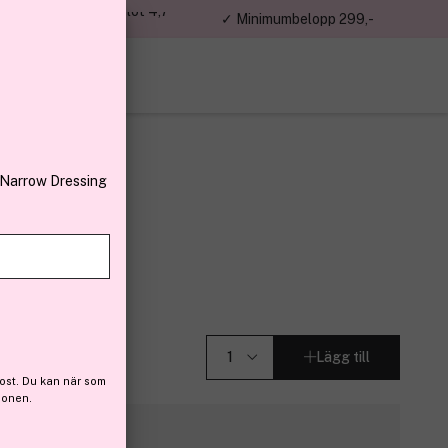
jon kunder – Trustpilot 4,7
✓ Minimumbelopp 299,-
av 5
 Narrow Dressing
Lägg till
ost. Du kan när som
ionen.