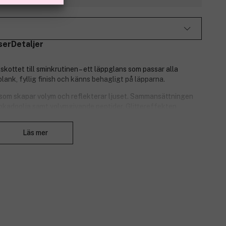
ser
Detaljer
kottet till sminkrutinen – ett läppglans som passar alla
blank, fyllig finish och känns behagligt på läpparna.
 som skapar volym och reflekterar ljuset. Sammansättningen
vokadoolja samt volymgivande peptider. Glittereffekten
igtvis är produkten vegansk.
Stäng
Läs mer
r läpparna oavsett kön, ålder och hudton och är naturligtvis fri
edienser.