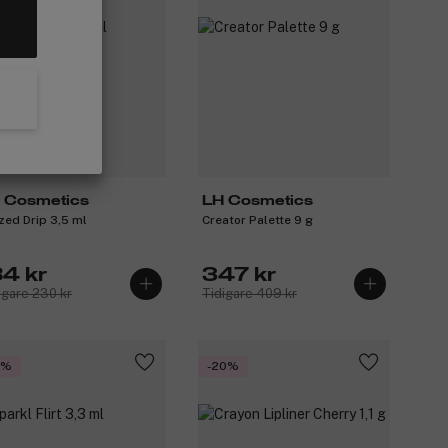
 Cosmetics
LH Cosmetics
zed Drip 3,5 ml
Creator Palette 9 g
84 kr
347 kr
igare 230 kr
Tidigare 409 kr
5%
-20%