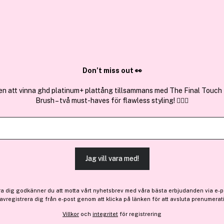
✓ Över 1,5 mil
ktura
✓ Trygg E-handel
Sök bland 25.195 produkter..
Don’t miss out 👀
en att vinna ghd platinum+ plattång tillsammans med The Final Touch
Brush – två must-haves för flawless styling! 💇‍♀️✨
LH Cosmetics
Glazed Sweet 3,5 ml
Jag vill vara med!
-20%
192 kr
Före: 241 kr
ra dig godkänner du att motta vårt nyhetsbrev med våra bästa erbjudanden via e-p
 avregistrera dig från e-post genom att klicka på länken för att avsluta prenumerat
Villkor
och
integritet
för registrering
Finns online