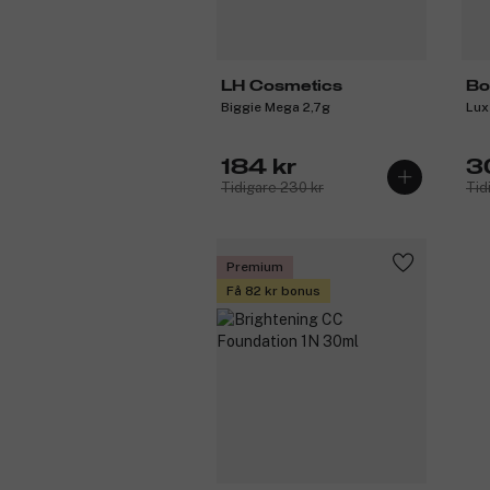
LH Cosmetics
Bo
Biggie Mega 2,7g
Lux
184 kr
3
Tidigare 230 kr
Tid
Premium
Få 82 kr bonus