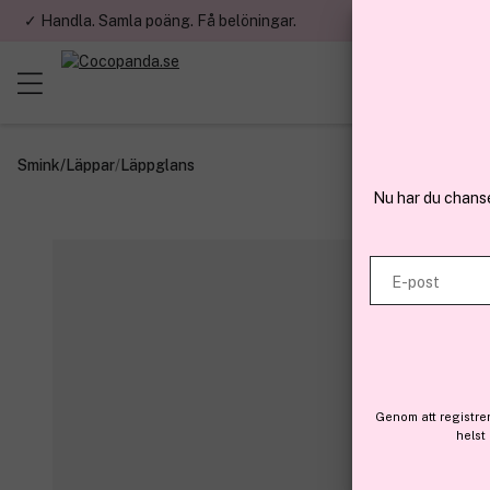
✓ Handla. Samla poäng. Få belöningar.
✓ Betala med fa
Smink
/
Läppar
/
Läppglans
Nu har du chans
E-post
Genom att registre
helst