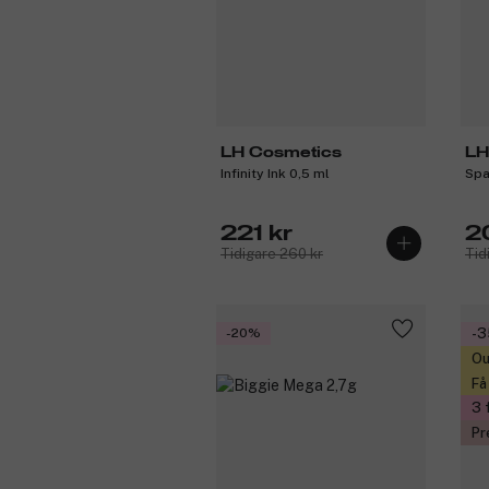
LH Cosmetics
LH
Infinity Ink 0,5 ml
Spa
221 kr
2
Tidigare 260 kr
Tid
-20%
-
Ou
Få
3 
Pr