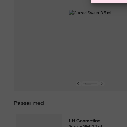
Passar med
LH Cosmetics
Sparkle Blink 3,3 ml