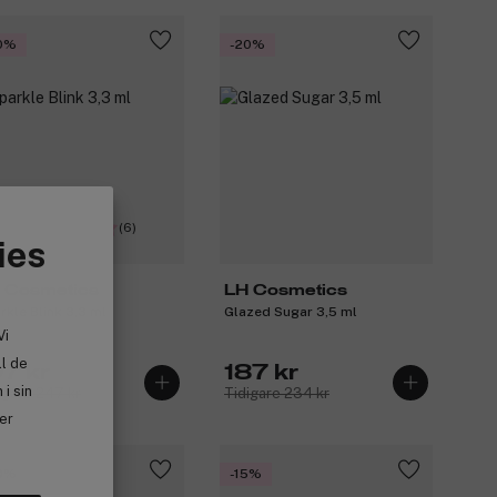
0%
-20%
(6)
ies
 Cosmetics
LH Cosmetics
rkle Blink 3,3 ml
Glazed Sugar 3,5 ml
Vi
ll de
97 kr
187 kr
i sin
igare 247 kr
Tidigare 234 kr
ler
0%
-15%