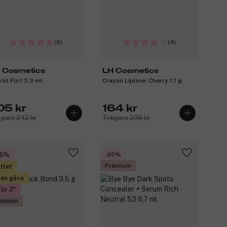
(6)
(4)
 Cosmetics
LH Cosmetics
rkl Flirt 3,3 ml
Crayon Lipliner Cherry 1,1 g
05 kr
164 kr
igare 242 kr
Tidigare 206 kr
35%
-20%
Premium
tlet
 en gåva
för 2
emium