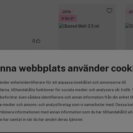
-20%
-2
3 för 2
0
nna webbplats använder cook
LH Cosmetics
LH
änder enhetsidentifierare för att anpassa innehållet och annonserna till
Glazed Melt 3,5 ml
Spa
Anmäl
arna, tillhandahålla funktioner för sociala medier och analysera vår trafik. 
befordrar även sådana identifierare och annan information från din enhet ti
184 kr
1
la medier och annons- och analysföretag som vi samarbetar med. Dessa kan 
Tidigare 230 kr
Tid
mbinera informationen med annan information som du har tillhandahållit el
 har samlat in när du har använt deras tjänster.
-20%
-2