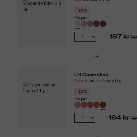
-20%
Färger
197 kr
För
LH Cosmetics
Crayon Lipliner Cherry 1,1 g
-20%
Färger
164 kr
För