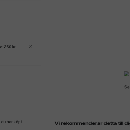
e: 260 kr
Se
 du har köpt.
Vi rekommenderar detta till di