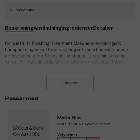
Finns online
Beskrivning
Användning
Ingredienser
Detaljer
Coils & Curls Finishing Treatment Masque är en näringsrik
hårinpackning och efterbehandling i ett, som både vårdar och
definierar lockarna. Sheasmör, jojobaolja, E-vitamin och aloe
vera tillför fukt till både hår och hårbotten och håller håret
mjukt och trasselfritt. Colour Guard Complex skyddar
Stäng
färgbehandlat hår och hjälper till att bevara färgen.
Läs mer
Produktnummer:
3278844
Passar med
Maria Nila
Coils & Curls Co-Wash 350 ml
Volym (ml)