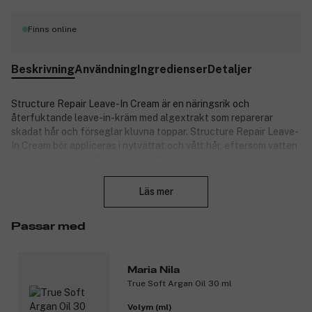
Finns online
Beskrivning
Användning
Ingredienser
Detaljer
Structure Repair Leave-In Cream är en näringsrik och
återfuktande leave-in-kräm med algextrakt som reparerar
skadat hår och förseglar kluvna toppar. Structure Repair Leave-
In Cream bör appliceras i nytvättat och vått hår, eftersom vatten
gör håret skörare. Produkten doftar mjukt av vanilj, ros och
Stäng
jasmin. Colour Guard Complex hjälper till att bevara färgen
genom att skydda håret mot UV-strålning och fria radikaler.
Läs mer
Produktnummer:
3278966
Passar med
Maria Nila
True Soft Argan Oil 30 ml
Volym (ml)