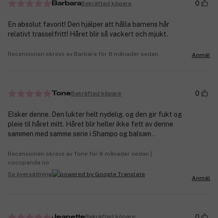
0
Bekräftad köpare
Barbara
En absolut favorit! Den hjälper att hålla barnens hår
relativt trasselfritt! Håret blir så vackert och mjukt.
Recensionen skrevs av Barbara för 8 månader sedan
Anmäl
0
Bekräftad köpare
Tone
Elsker denne. Den lukter helt nydelig, og den gir fukt og
pleie til håret mitt. Håret blir heller ikke fett av denne
sammen med samme serie i Shampo og balsam .
Recensionen skrevs av Tone för 8 månader sedan |
cocopanda.no
Se översättning
Anmäl
0
Bekräftad köpare
Jeanette