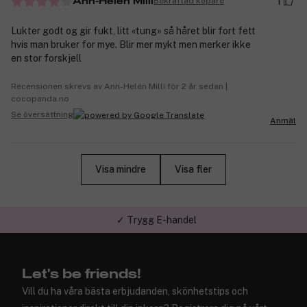
1
Bekräftad köpare
Ann-Helén Milli
Lukter godt og gir fukt, litt «tung» så håret blir fort fett
hvis man bruker for mye. Blir mer mykt men merker ikke
en stor forskjell
Recensionen skrevs av Ann-Helén Milli för 2 år sedan |
cocopanda.no
Se översättning
Anmäl
Visa mindre
Visa fler
✓ Trygg E-handel
Let's be friends!
Vill du ha våra bästa erbjudanden, skönhetstips och