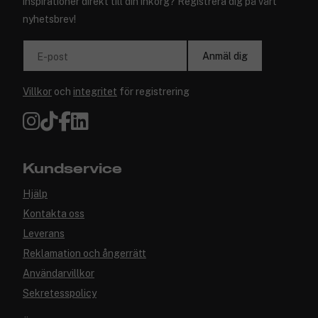
inspirationer direkt till din inkorg? Registrera dig på vårt
nyhetsbrev!
Anmäl dig
E-post
Villkor
och
integritet
för registrering
Kundservice
Hjälp
Kontakta oss
Leverans
Reklamation och ångerrätt
Användarvillkor
Sekretesspolicy