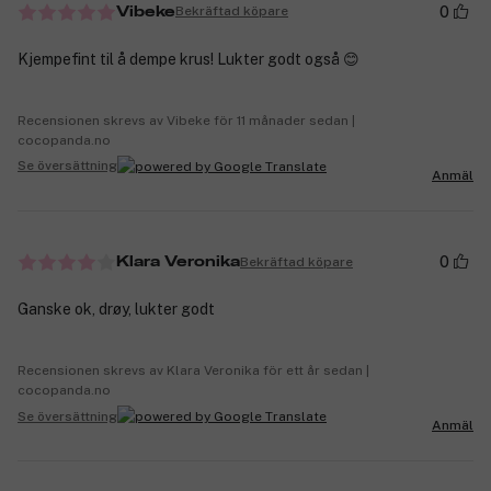
0
Bekräftad köpare
Vibeke
Kjempefint til å dempe krus! Lukter godt også 😊
Recensionen skrevs av Vibeke för 11 månader sedan |
cocopanda.no
Se översättning
Anmäl
0
Bekräftad köpare
Klara Veronika
Ganske ok, drøy, lukter godt
Recensionen skrevs av Klara Veronika för ett år sedan |
cocopanda.no
Se översättning
Anmäl