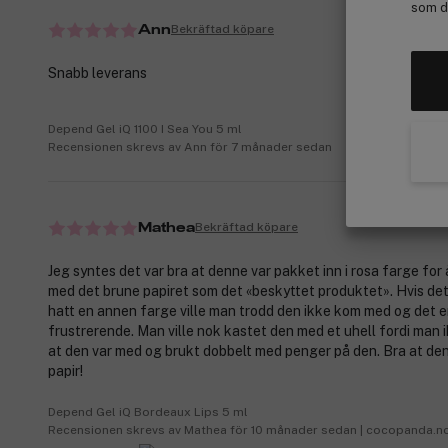
som de
Bekräftad köpare
Ann
Snabb leverans
Depend Gel iQ 1100 I Sea You 5 ml
Recensionen skrevs av Ann för 7 månader sedan
Bekräftad köpare
Mathea
Jeg syntes det var bra at denne var pakket inn i rosa farge for å
med det brune papiret som det «beskyttet produktet». Hvis de
hatt en annen farge ville man trodd den ikke kom med og det e
frustrerende. Man ville nok kastet den med et uhell fordi man ik
at den var med og brukt dobbelt med penger på den. Bra at de
papir!
Depend Gel iQ Bordeaux Lips 5 ml
Recensionen skrevs av Mathea för 10 månader sedan | cocopanda.n