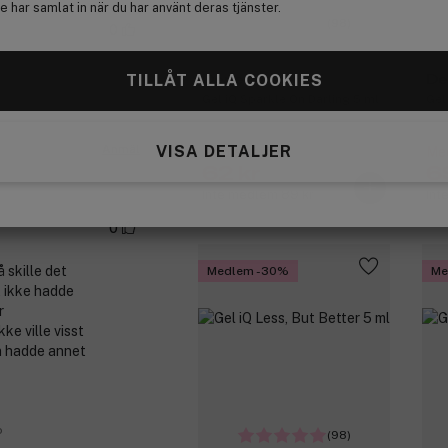
 har samlat in när du har använt deras tjänster.
(98)
0
TILLÅT ALLA COOKIES
Depend
De
Gel iQ Sparkle On Darling 5 ml
Gel
Anmäl
VISA DETALJER
Medlemspris:
Med
62 kr
6
Inte medlem 89 kr
Int
0
 skille det
Medlem -30%
Me
t ikke hadde
r
ke ville visst
n hadde annet
o
(98)