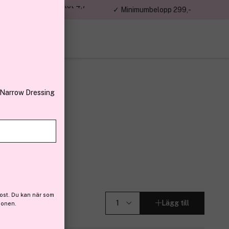
jon kunder – Trustpilot 4,7
✓ Minimumbelopp 299,-
av 5
 Narrow Dressing
l
 (42)
ost. Du kan när som
Lägg till
ionen.