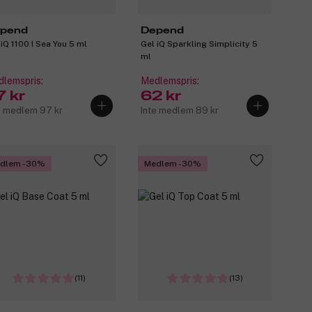
pend
Depend
 iQ 1100 I Sea You 5 ml
Gel iQ Sparkling Simplicity 5
ml
lemspris:
Medlemspris:
7 kr
62 kr
e medlem 97 kr
Inte medlem 89 kr
dlem -30%
Medlem -30%
(11)
(13)