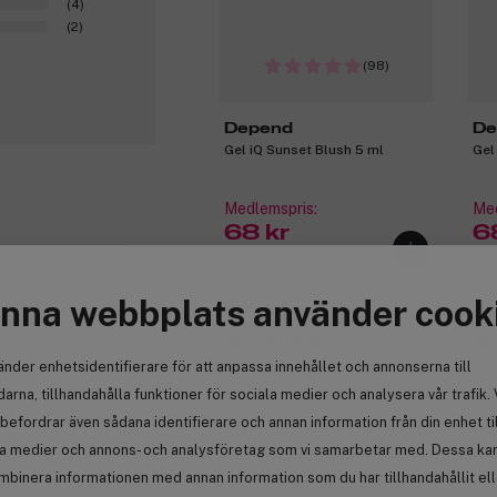
(4)
(2)
(98)
Depend
De
Gel iQ Sunset Blush 5 ml
Gel
Medlemspris:
Med
68 kr
6
Inte medlem 98 kr
Int
0
nna webbplats använder cook
ohjalla on joku
.
Medlem -30%
Me
änder enhetsidentifierare för att anpassa innehållet och annonserna till
arna, tillhandahålla funktioner för sociala medier och analysera vår trafik. 
befordrar även sådana identifierare och annan information från din enhet ti
Anmäl
la medier och annons- och analysföretag som vi samarbetar med. Dessa kan 
mbinera informationen med annan information som du har tillhandahållit el