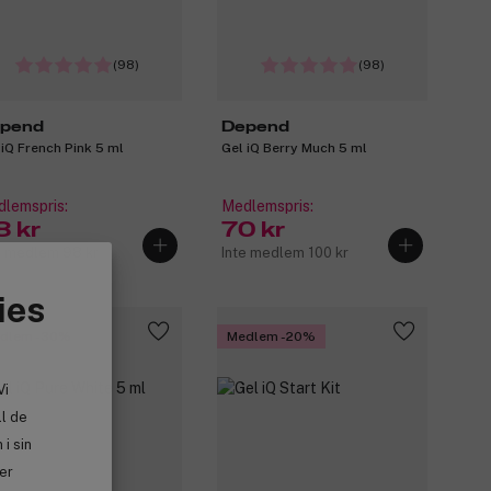
(98)
(98)
pend
Depend
 iQ French Pink 5 ml
Gel iQ Berry Much 5 ml
lemspris:
Medlemspris:
8 kr
70 kr
e medlem 98 kr
Inte medlem 100 kr
ies
dlem -30%
Medlem -20%
Vi
ll de
i sin
ler