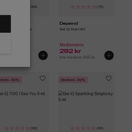
(98)
(75)
pend
Depend
 iQ Pure White 5 ml
Gel iQ Start Kit
lemspris:
Medlemspris:
9 kr
292 kr
e medlem 99 kr
Inte medlem 365 kr
dlem -30%
Medlem -30%
(98)
(98)