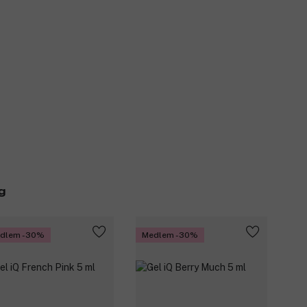
g
dlem -30%
Medlem -30%