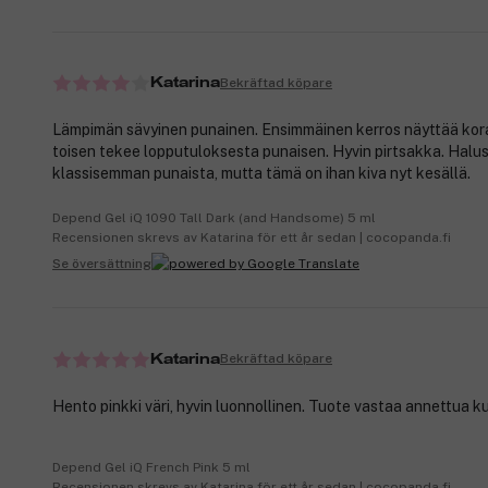
Bekräftad köpare
Katarina
Lämpimän sävyinen punainen. Ensimmäinen kerros näyttää korall
toisen tekee lopputuloksesta punaisen. Hyvin pirtsakka. Halu
klassisemman punaista, mutta tämä on ihan kiva nyt kesällä.
Depend Gel iQ 1090 Tall Dark (and Handsome) 5 ml
Recensionen skrevs av Katarina för ett år sedan | cocopanda.fi
Se översättning
Bekräftad köpare
Katarina
Hento pinkki väri, hyvin luonnollinen. Tuote vastaa annettua k
Depend Gel iQ French Pink 5 ml
Recensionen skrevs av Katarina för ett år sedan | cocopanda.fi