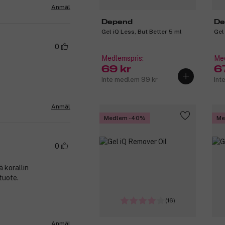
Anmäl
Depend
De
Gel iQ Less, But Better 5 ml
Gel
0
Medlemspris:
Med
69 kr
6
Inte medlem 99 kr
Int
Anmäl
Medlem -40%
Me
0
 korallin
tuote.
(16)
Anmäl