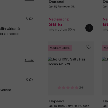
Depend
De
Gel iQ Remover Oil
Gel
0
Medlemspris:
Med
36 kr
6
in väriseltä,
Inte medlem 60 kr
Int
sin ennemmin
Medlem -30%
Me
Anmäl
0
(98)
uvausta.
Depend
De
Gel iQ 1095 Salty Hair Ocean
Gel