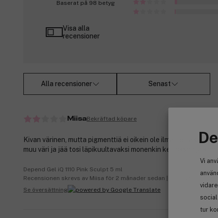
Baserat på 98 betyg
Visa alla
recensioner
Alla recensioner
Senast
Bekräftad köpare
Miisa
De
Kivan värinen, mutta pigmenttiä ei oikein ole ilman että siellä p
muu väri ja jää tosi läpikuultavaksi monenkin kerroksen jälkeen
Vi anv
Depend Gel iQ 1110 Pink Sculpt 5 ml
använd
Recensionen skrevs av Miisa för 2 månader sedan | cocopanda.fi
vidare
Se översättning
socia
tur ko