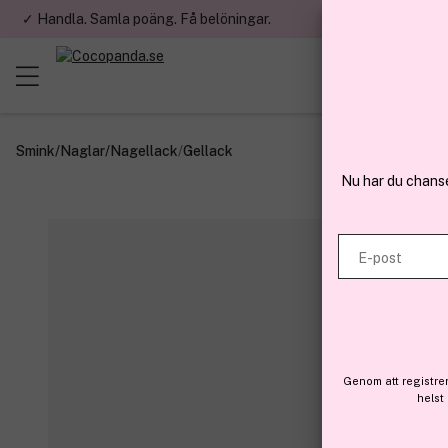
✓ Handla. Samla poäng. Få belöningar.
✓ Betala med fa
Smink
/
Naglar
/
Nagellack
/
Gellack
Nu har du chans
E-post
Genom att registre
helst