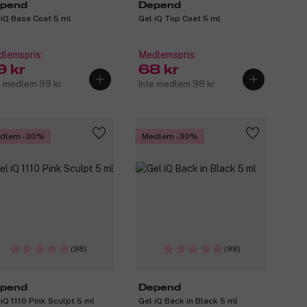
pend
Depend
 iQ Base Coat 5 ml
Gel iQ Top Coat 5 ml
lemspris:
Medlemspris:
9 kr
68 kr
e medlem 99 kr
Inte medlem 98 kr
dlem -30%
Medlem -30%
(98)
(98)
pend
Depend
 iQ 1110 Pink Sculpt 5 ml
Gel iQ Back in Black 5 ml