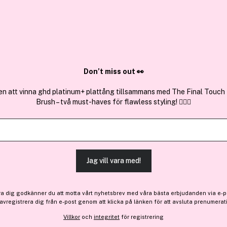
✓ Över 1,5 mil
ktura
✓ Trygg E-handel
Sök bland 25.321 produkter..
Don’t miss out 👀
en att vinna ghd platinum+ plattång tillsammans med The Final Touch
Brush – två must-haves för flawless styling! 💇‍♀️✨
Depend
Gel iQ Relax Your Body 5 m
(98)
Läs produktrecensioner
Jag vill vara med!
Medlem -30%
Medlemspris:
65 kr
ra dig godkänner du att motta vårt nyhetsbrev med våra bästa erbjudanden via e-p
 avregistrera dig från e-post genom att klicka på länken för att avsluta prenumerat
Inte medlem: 93 kr
Villkor
och
integritet
för registrering