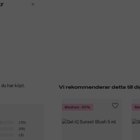
r
 du har köpt.
Vi rekommenderar detta till di
Medlem -30%
Me
(70)
(19)
(3)