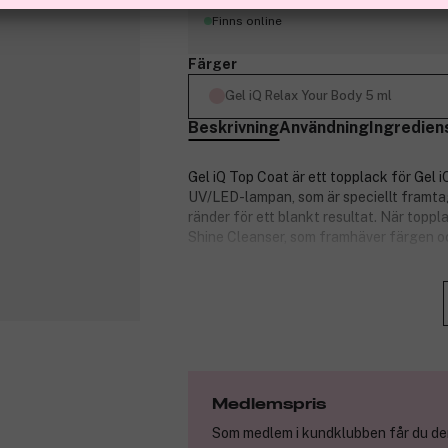
Finns online
Färger
Gel iQ Relax Your Body 5 ml
Beskrivning
Användning
Ingredien
Gel iQ Top Coat är ett topplack för Gel i
UV/LED-lampan, som är speciellt framtag
ränder för ett blankt resultat. När topp
Shine Cleanser, som framhäver färgen o
Gel iQ är ett nytt slags gellack med UV/
steg, och ger ett mycket hållbart resultat
En LED-/UV-lampa behövs för att härda
Produktnummer:
3260618
Medlemspris
Som medlem i kundklubben får du den