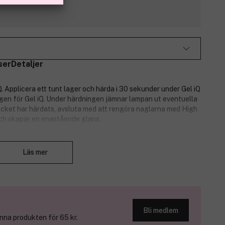
ser
Detaljer
Q. Applicera ett tunt lager och härda i 30 sekunder under Gel iQ
en för Gel iQ. Under härdningen jämnar lampan ut eventuella
lacket har härdats, avsluta med att rengöra naglarna med High
ch skapar en enastående glans.
LED-teknik. Gel iQ gör naglarna perfekt glansiga i fem enkla
Stäng
 i upp till 14 dagar.
Läs mer
 nagellacket. Denna måste köpas separat.
Bli medlem
na produkten för 65 kr.