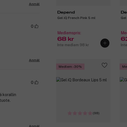
Anmäl
Depend
De
Gel iQ French Pink 5 ml
Gel
0
Medlemspris:
Med
68 kr
6
Inte medlem 98 kr
Int
Anmäl
Medlem -30%
Me
0
 korallin
tuote.
(98)
Anmäl