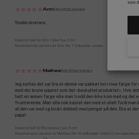
som de
Bekräftad köpare
Ann
Snabb leverans
Depend Gel iQ 1100 I Sea You 5 ml
Recensionen skrevs av Ann för 7 månader sedan
Bekräftad köpare
Mathea
Jeg syntes det var bra at denne var pakket inn i rosa farge for å
med det brune papiret som det «beskyttet produktet». Hvis de
hatt en annen farge ville man trodd den ikke kom med og det e
frustrerende. Man ville nok kastet den med et uhell fordi man ik
at den var med og brukt dobbelt med penger på den. Bra at de
papir!
Depend Gel iQ Bordeaux Lips 5 ml
Recensionen skrevs av Mathea för 10 månader sedan | cocopanda.n