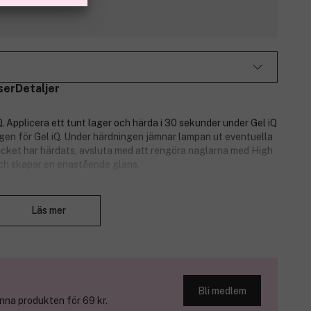
ser
Detaljer
Q. Applicera ett tunt lager och härda i 30 sekunder under Gel iQ
en för Gel iQ. Under härdningen jämnar lampan ut eventuella
lacket har härdats, avsluta med att rengöra naglarna med High
ch skapar en enastående glans.
LED-teknik. Gel iQ gör naglarna perfekt glansiga i fem enkla
Stäng
 i upp till 14 dagar.
Läs mer
 nagellacket. Denna måste köpas separat.
Bli medlem
na produkten för 69 kr.