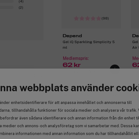
(4)
(2)
(98)
Depend
De
Gel iQ Sparkling Simplicity 5
Gel
ml
Air
Medlemspris:
Med
62 kr
6
Inte medlem 89 kr
Int
0
nna webbplats använder cook
ohjalla on joku
.
Medlem -30%
Me
änder enhetsidentifierare för att anpassa innehållet och annonserna till
arna, tillhandahålla funktioner för sociala medier och analysera vår trafik. 
befordrar även sådana identifierare och annan information från din enhet ti
Anmäl
la medier och annons- och analysföretag som vi samarbetar med. Dessa kan 
mbinera informationen med annan information som du har tillhandahållit el