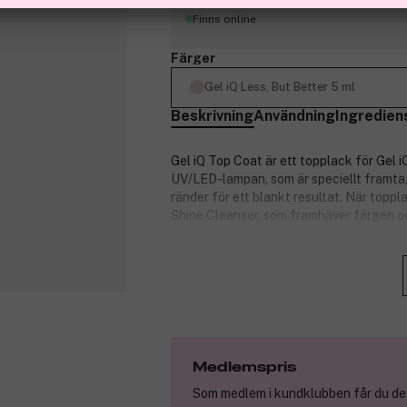
Finns online
Färger
Gel iQ Less, But Better 5 ml
Beskrivning
Användning
Ingredien
Gel iQ Top Coat är ett topplack för Gel i
UV/LED-lampan, som är speciellt framtag
ränder för ett blankt resultat. När topp
Shine Cleanser, som framhäver färgen o
Gel iQ är ett nytt slags gellack med UV/
steg, och ger ett mycket hållbart resultat
En LED-/UV-lampa behövs för att härda
Produktnummer:
3277784
Medlemspris
Som medlem i kundklubben får du den