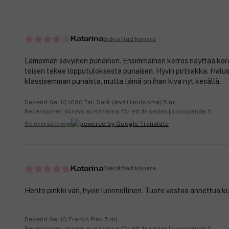
Bekräftad köpare
Katarina
Lämpimän sävyinen punainen. Ensimmäinen kerros näyttää korall
toisen tekee lopputuloksesta punaisen. Hyvin pirtsakka. Halu
klassisemman punaista, mutta tämä on ihan kiva nyt kesällä.
Depend Gel iQ 1090 Tall Dark (and Handsome) 5 ml
Recensionen skrevs av Katarina för ett år sedan | cocopanda.fi
Se översättning
Bekräftad köpare
Katarina
Hento pinkki väri, hyvin luonnollinen. Tuote vastaa annettua k
Depend Gel iQ French Pink 5 ml
Recensionen skrevs av Katarina för ett år sedan | cocopanda.fi