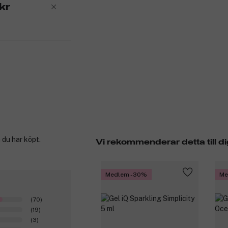
kr
 du har köpt.
Vi rekommenderar detta till di
Medlem -30%
Me
(70)
(19)
(3)