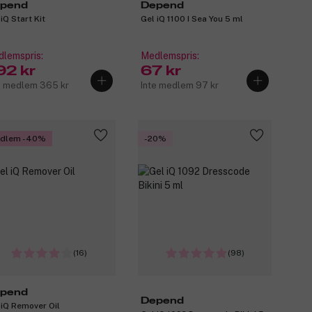
pend
Depend
iQ Start Kit
Gel iQ 1100 I Sea You 5 ml
lemspris:
Medlemspris:
92 kr
67 kr
e medlem 365 kr
Inte medlem 97 kr
dlem -40%
-20%
(16)
(98)
pend
Depend
 iQ Remover Oil