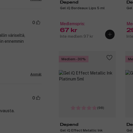
Depend
De
Gel iQ Bordeaux Lips 5 ml
Gel 
0
Medlemspris:
Med
67 kr
2
in väriseltä,
Inte medlem 97 kr
Int
sin ennemmin
Medlem -30%
Me
Anmäl
0
(98)
uvausta.
Depend
De
Gel iQ Effect Metallic Ink
Gel