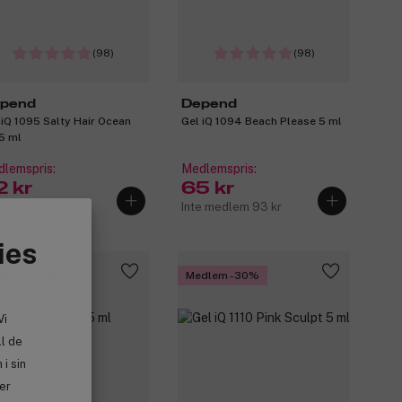
(98)
(98)
pend
Depend
 iQ 1095 Salty Hair Ocean
Gel iQ 1094 Beach Please 5 ml
 5 ml
lemspris:
Medlemspris:
2 kr
65 kr
e medlem 89 kr
Inte medlem 93 kr
ies
dlem -30%
Medlem -30%
Vi
ll de
i sin
ler