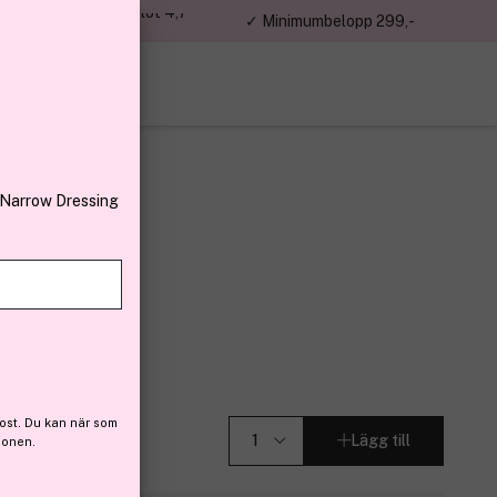
jon kunder – Trustpilot 4,7
✓ Minimumbelopp 299,-
av 5
 Narrow Dressing
 (42)
ost. Du kan när som
Lägg till
ionen.