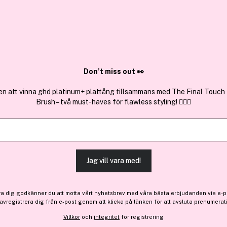
✓ Över 1,5 mil
ktura
✓ Trygg E-handel
Sök bland 25.196 produkter..
Don’t miss out 👀
en att vinna ghd platinum+ plattång tillsammans med The Final Touch
Brush – två must-haves för flawless styling! 💇‍♀️✨
Depend
Gel iQ Less, But Better 5 ml
(98)
Läs produktrecensioner
Jag vill vara med!
Medlem -30%
Medlemspris:
69 kr
ra dig godkänner du att motta vårt nyhetsbrev med våra bästa erbjudanden via e-p
 avregistrera dig från e-post genom att klicka på länken för att avsluta prenumerat
Inte medlem: 99 kr
Villkor
och
integritet
för registrering