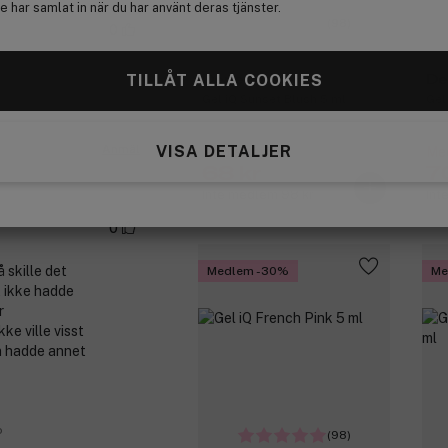
 har samlat in när du har använt deras tjänster.
(98)
0
TILLÅT ALLA COOKIES
Depend
De
Gel iQ Sunset Blush 5 ml
Gel
Anmäl
VISA DETALJER
Medlemspris:
Med
68 kr
7
Inte medlem 98 kr
Int
0
 skille det
Medlem -30%
Me
t ikke hadde
r
ke ville visst
n hadde annet
o
(98)