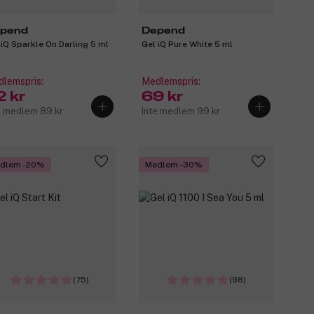
pend
Depend
 iQ Sparkle On Darling 5 ml
Gel iQ Pure White 5 ml
lemspris:
Medlemspris:
2 kr
69 kr
e medlem 89 kr
Inte medlem 99 kr
dlem -20%
Medlem -30%
(75)
(98)