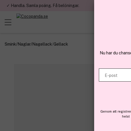
✓ Handla. Samla poäng. Få belöningar.
✓ Betala med fa
Smink
/
Naglar
/
Nagellack
/
Gellack
Nu har du chans
E-post
Genom att registre
helst