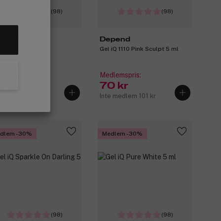
(98)
(98)
pend
Depend
 iQ 1116 Yoga 5 ml
Gel iQ 1110 Pink Sculpt 5 ml
lemspris:
Medlemspris:
0 kr
70 kr
e medlem 101 kr
Inte medlem 101 kr
dlem -30%
Medlem -30%
(98)
(98)