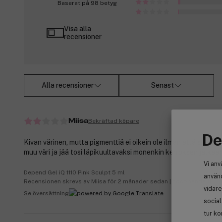
Baserat på 98 betyg
Visa alla
recensioner
Alla recensioner
Senast
Bekräftad köpare
Miisa
De
Kivan värinen, mutta pigmenttiä ei oikein ole ilman että siellä p
muu väri ja jää tosi läpikuultavaksi monenkin kerroksen jälkeen
Vi anv
Depend Gel iQ 1110 Pink Sculpt 5 ml
använd
Recensionen skrevs av Miisa för 2 månader sedan | cocopanda.fi
vidare
Se översättning
socia
tur ko