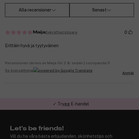
Alla recensioner
Senast
0
Bekräftad köpare
Maija
Erittäin hyvä ja tyytyväinen
Recensionen skrevs av Maija för 2 år sedan | cocopanda.fi
Se översättning
Anmäl
✓ Trygg E-handel
Let's be friends!
Vill du ha våra bästa erbjudanden, skönhetstips och