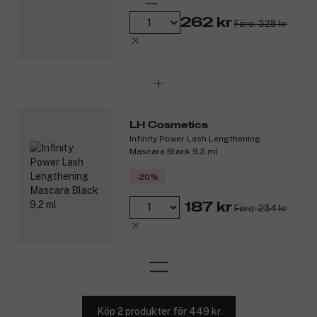
Olika finish.
262 kr
Före: 328 kr
Flera användningsområden.
Dermatologiskt testad.
100 % vegansk
Produktnummer:
3259927
LH Cosmetics
Infinity Power Lash Lengthening
Mascara Black 9,2 ml
-20%
187 kr
Före: 234 kr
Köp 2 produkter för 449 kr