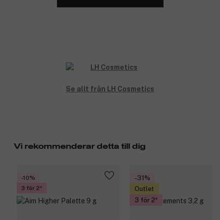
Se allt från LH Cosmetics
Vi rekommenderar detta till dig
-10%
-31%
3 för 2
Outlet
3 för 2