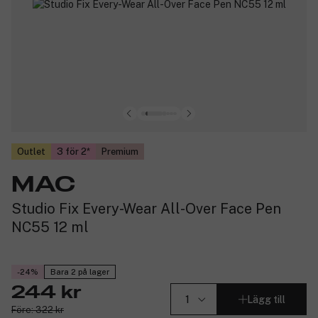
Outlet
3 för 2
Premium
MAC
Studio Fix Every-Wear All-Over Face Pen
NC55 12 ml
-24%
Bara 2 på lager
244 kr
Lägg till
Före: 322 kr