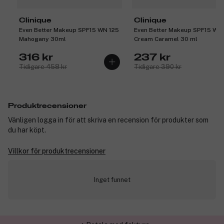
Clinique
Clinique
Even Better Makeup SPF15 WN 125
Even Better Makeup SPF15 WN
Mahogany 30ml
Cream Caramel 30 ml
316 kr
237 kr
Tidigare 458 kr
Tidigare 390 kr
Produktrecensioner
Vänligen logga in för att skriva en recension för produkter som
du har köpt.
Villkor för produktrecensioner
Inget funnet