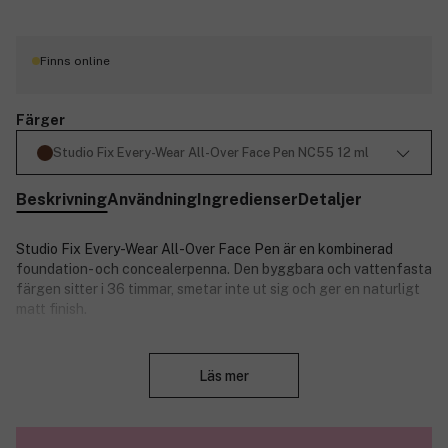
Finns online
Färger
Studio Fix Every-Wear All-Over Face Pen NC55 12 ml
Beskrivning
Användning
Ingredienser
Detaljer
Studio Fix Every-Wear All-Over Face Pen är en kombinerad
foundation- och concealerpenna. Den byggbara och vattenfasta
färgen sitter i 36 timmar, smetar inte ut sig och ger en naturligt
matt finish.
Click, tap, go! Dölj och korrigera ojämnheter här och där, eller i
Stäng
hela ansiktet. Pennan ger maximal kontroll, blir inte kakig och
Läs mer
lägger sig inte heller i fina linjer. Kladdar inte, är vattenfast och
sitter på plats i 36 timmar för bästa möjliga täckningsförmåga.
Kamouflerar rodnad, orenheter och mörka ringar under ögonen
samt jämnar ut hudtonen. Sammansättningen med E-vitamin,