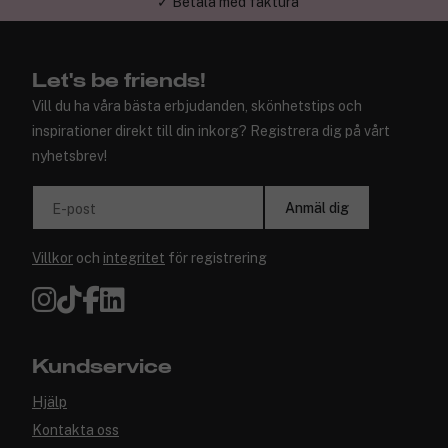
✓ Betala med faktura
✓ Trygg E-handel
Let's be friends!
Vill du ha våra bästa erbjudanden, skönhetstips och
inspirationer direkt till din inkorg? Registrera dig på vårt
nyhetsbrev!
Anmäl dig
E-post
Villkor
och
integritet
för registrering
Kundservice
Hjälp
Kontakta oss