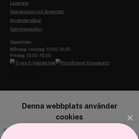
Leverans
Reklamation och ångerrätt
Användarvillkor
Sekretesspolicy
Öppettider:
Måndag–torsdag: 10:00–16:00
Fredag: 10:00–15:00
Denna webbplats använder
Cocopanda.se
cookies
Om oss
Bli medlem
Vi använder enhetsidentifierare för att anpassa innehållet och
annonserna till användarna, tillhandahålla funktioner för sociala medier
Samarbeta med oss