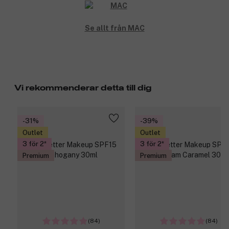
Se allt från MAC
Vi rekommenderar detta till dig
-31%
-39%
Outlet
Outlet
3 för 2
3 för 2
Premium
Premium
(84)
(84)