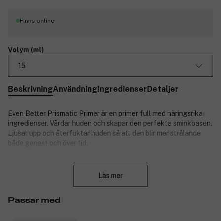
Finns online
Volym (ml)
15
Beskrivning
Användning
Ingredienser
Detaljer
Even Better Prismatic Primer är en primer full med näringsrika
ingredienser. Vårdar huden och skapar den perfekta sminkbasen.
Ljusar upp och återfuktar huden så att den blir mer strålande
både genast och över tid.
Hudtyp: Passar torr hy, fet hy och blandhy.
Stäng
Läs mer
Resultat:
Får huden att stråla med hjälp av prismatiska illuminatorer
Passar med
– 20 miljarder i varje tub!
C-vitamin och acetylglukosamin förbättrar hudens lyster