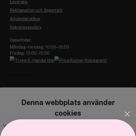
Leverans
Reklamation och ångerrätt
Användarvillkor
Sekretesspolicy
Öppettider:
Måndag–torsdag: 10:00–16:00
Fredag: 10:00–15:00
Denna webbplats använder
Cocopanda.se
cookies
Om oss
Bli medlem
Vi använder enhetsidentifierare för att anpassa innehållet och
annonserna till användarna, tillhandahålla funktioner för sociala medier
Samarbeta med oss