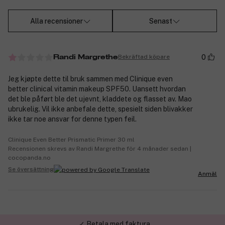
Alla recensioner
Senast
0
Bekräftad köpare
Randi Margrethe
Jeg kjøpte dette til bruk sammen med Clinique even
better clinical vitamin makeup SPF50. Uansett hvordan
det ble påført ble det ujevnt, kladdete og flasset av. Mao
ubrukelig. Vil ikke anbefale dette, spesielt siden blivakker
ikke tar noe ansvar for denne typen feil.
Clinique Even Better Prismatic Primer 30 ml
Recensionen skrevs av Randi Margrethe för 4 månader sedan |
cocopanda.no
Se översättning
Anmäl
✓ Betala med faktura