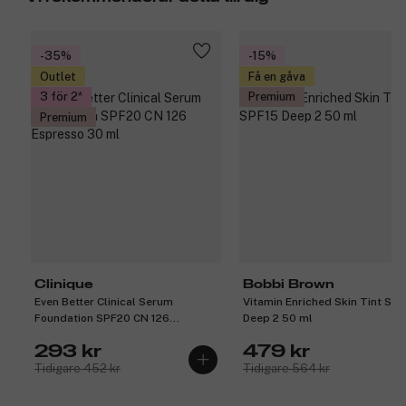
-35%
-15%
Outlet
Få en gåva
3 för 2
Premium
Premium
Clinique
Bobbi Brown
Even Better Clinical Serum
Vitamin Enriched Skin Tint SPF
Foundation SPF20 CN 126
Deep 2 50 ml
Espresso 30 ml
293 kr
479 kr
Tidigare 452 kr
Tidigare 564 kr