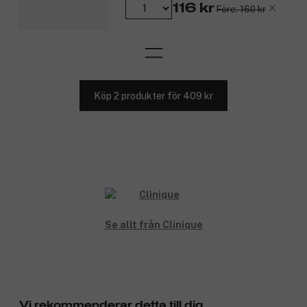
Oparfymerad.
116 kr
Före: 160 kr
Allergitestad.
Silikonfri.
Orsakar inte akne.
Oljefri.
Testad av hudläkare.
Oftalmologiskt testad.
Köp 2 produkter för 409 kr
Passar kontaktlinsbärare.
Produktnummer:
3257590
Se allt från Clinique
Vi rekommenderar detta till dig