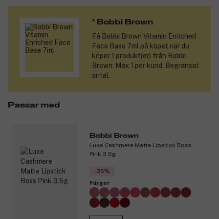
gula och röda undertoner; för den djupaste huden.
Produktnummer:
3282029
* Bobbi Brown
Få
Bobbi Brown Vitamin Enriched
Face Base 7ml
på köpet när du
köper 1 produkt(er) från Bobbi
Brown. Max 1 per kund. Begränsat
antal.
Passar med
Bobbi Brown
Luxe Cashmere Matte Lipstick Boss
Pink 3.5g
-35%
Färger