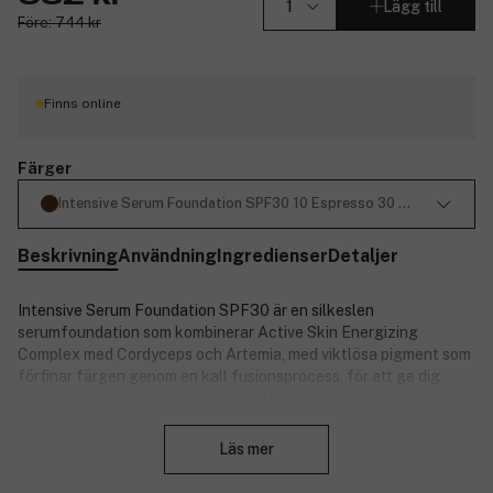
Lägg till
Före: 744 kr
Finns online
Färger
Intensive Serum Foundation SPF30 10 Espresso 30 ml
Beskrivning
Användning
Ingredienser
Detaljer
Intensive Serum Foundation SPF30 är en silkeslen
serumfoundation som kombinerar Active Skin Energizing
Complex med Cordyceps och Artemia, med viktlösa pigment som
förfinar färgen genom en kall fusionsprocess, för att ge dig
klarare, slätare och mer felfri hud. UV-filter skyddar mot
Stäng
miljöstressfaktorer för att förhindra kollagenskador och
bekämpa synliga tecken på åldrande.
Läs mer
Färgen 10 Espresso är en fyllig brun nyans med en balans mellan