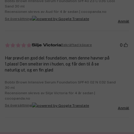
Bobbi Brown Intensive Serum Foundation SPF40 23 C 036 Cool
Sand 30 ml
Recensionen skrevs av Aud för 4 år sedan | cocopanda.no
Se översättning
Anmäl
0
Bekräftad köpare
Silje Victoria
Har prøvd en god del foundation, men denne havner på
1.plass! Den smelter inn i huden, og får den til å se
naturlig ut, og en fin glød
Bobbi Brown Intensive Serum Foundation SPF40 02 N 032 Sand
30 ml
Recensionen skrevs av Silje Victoria för 4 år sedan |
cocopanda.no
Se översättning
Anmäl