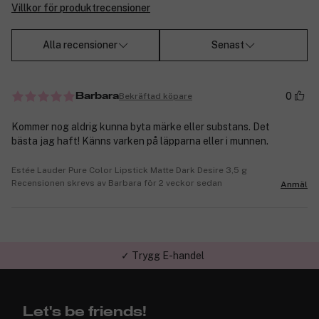
Villkor för produktrecensioner
Alla recensioner
Senast
0
Bekräftad köpare
Barbara
Kommer nog aldrig kunna byta märke eller substans. Det
bästa jag haft! Känns varken på läpparna eller i munnen.
Estée Lauder Pure Color Lipstick Matte Dark Desire 3,5 g
Recensionen skrevs av Barbara för 2 veckor sedan
Anmäl
✓ Trygg E-handel
Let's be friends!