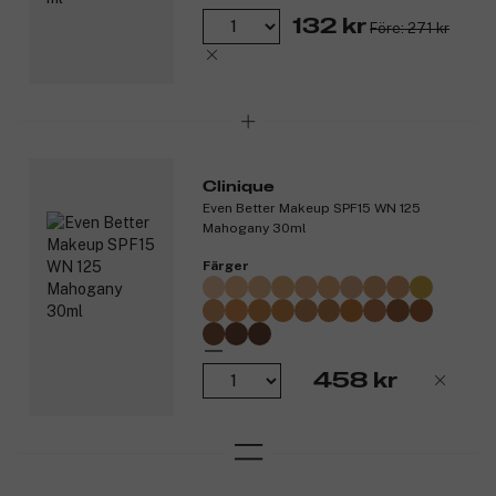
*Enligt ISO-standard 16128. Från växtkällor, petroleumfria
132 kr
Före: 271 kr
mineralkällor och/eller vatten.
Produktnummer:
3257126
Clinique
Even Better Makeup SPF15 WN 125
Mahogany 30ml
Färger
458 kr