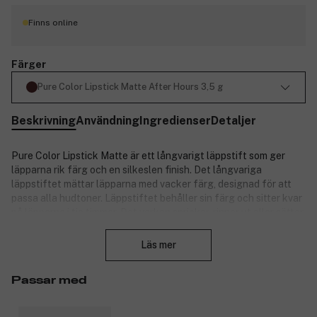
Finns online
Färger
Pure Color Lipstick Matte After Hours 3,5 g
Beskrivning
Användning
Ingredienser
Detaljer
Pure Color Lipstick Matte är ett långvarigt läppstift som ger
läpparna rik färg och en silkeslen finish. Det långvariga
läppstiftet mättar läpparna med vacker färg, designad för att
passa alla hudtoner. Läppstiftet behåller sin färg och sitter kvar
på läpparna i tio timmar. Det varken spricker, rinner ut eller sätter
Stäng
sig i fina linjer.
Läs mer
Matte-finish: Ett mjukt puder ger en slät, silkeslen finish.
Läppstiftet ger full täckning, gör läpparna fylligare och ger dem
näring och vård. Naturligt framställt Moisture Lock Complex*
Passar med
ger läpparna extra vård. Läpparna blir omedelbart fylligare och
slätare, med ett mer definierat utseende över tid, även efter att