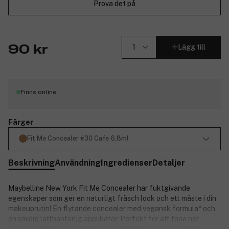
Prova det på
Lägg till
90 kr
Finns online
Färger
Fit Me Concealer #30 Cafe 6,8ml
Beskrivning
Användning
Ingredienser
Detaljer
Maybelline New York Fit Me Concealer har fuktgivande
egenskaper som ger en naturligt fräsch look och ett måste i din
makeuprutin! En flytande concealer med vegansk formula* och
en smidig lätthanterlig applikator. Perfekt för att tona ner
märken på huden och minimera synligheten av mörka ringar