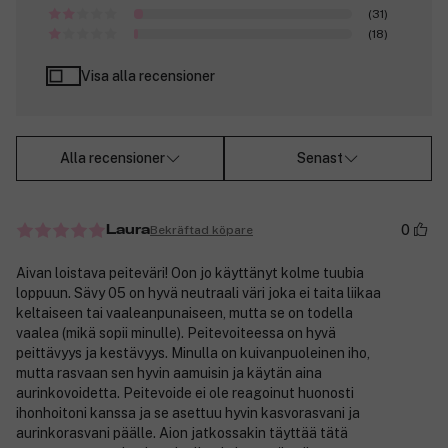
(31)
(18)
Visa alla recensioner
Alla recensioner
Senast
0
Bekräftad köpare
Laura
Aivan loistava peiteväri! Oon jo käyttänyt kolme tuubia
loppuun. Sävy 05 on hyvä neutraali väri joka ei taita liikaa
keltaiseen tai vaaleanpunaiseen, mutta se on todella
vaalea (mikä sopii minulle). Peitevoiteessa on hyvä
peittävyys ja kestävyys. Minulla on kuivanpuoleinen iho,
mutta rasvaan sen hyvin aamuisin ja käytän aina
aurinkovoidetta. Peitevoide ei ole reagoinut huonosti
ihonhoitoni kanssa ja se asettuu hyvin kasvorasvani ja
aurinkorasvani päälle. Aion jatkossakin täyttää tätä