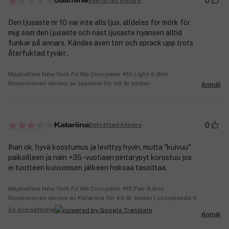
0
Bekräftad köpare
Jasmine
Den ljusaste nr 10 var inte alls ljus, alldeles för mörk för
mig som den ljusaste och näst ljusaste nyansen alltid
funkar på annars. Kändes även torr och sprack upp trots
återfuktad tyvärr..
Maybelline New York Fit Me Concealer #10 Light 6,8ml
Recensionen skrevs av Jasmine för ett år sedan
Anmäl
0
Bekräftad köpare
Katariina
Ihan ok, hyvä koostumus ja levittyy hyvin, mutta "kuivuu"
paikoilleen ja näin +35 -vuotiaan pintarypyt korostuu jos
ei tuotteen kuivumisen jälkeen hoksaa tasoittaa.
Maybelline New York Fit Me Concealer #15 Fair 6,8ml
Recensionen skrevs av Katariina för ett år sedan | cocopanda.fi
Se översättning
Anmäl