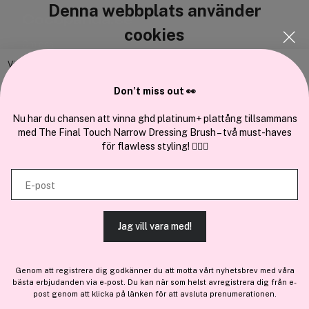
Denna webbplats använder
Cocopanda.se
cookies
Om oss
Bli medlem
Vi använder enhetsidentifierare för att anpassa innehållet och
annonserna till användarna, tillhandahålla funktioner för sociala medier
Samarbeta med oss
Don’t miss out 👀
och analysera vår trafik. Vi vidarebefordrar även sådana identifierare
och annan information från din enhet till de sociala medier och annons-
Nu har du chansen att vinna ghd platinum+ plattång tillsammans
med The Final Touch Narrow Dressing Brush – två must-haves
och analysföretag som vi samarbetar med. Dessa kan i sin tur
för flawless styling! 💇‍♀️✨
kombinera informationen med annan information som du har
En del av
Brandsdal Group AS
tillhandahållit eller som de har samlat in när du har använt deras
E-post
tjänster.
För personlig vägledning om professionella hårprodukter, klicka
här
.
Jag vill vara med!
TILLÅT ALLA COOKIES
Genom att registrera dig godkänner du att motta vårt nyhetsbrev med våra
bästa erbjudanden via e-post. Du kan när som helst avregistrera dig från e-
VISA DETALJER
post genom att klicka på länken för att avsluta prenumerationen.