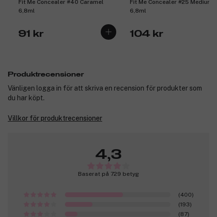
Fit Me Concealer #40 Caramel
Fit Me Concealer #25 Medium
6,8ml
6,8ml
91 kr
104 kr
Produktrecensioner
Vänligen logga in för att skriva en recension för produkter som
du har köpt.
Villkor för produktrecensioner
4,3
Baserat på 729 betyg
(400)
(193)
(87)