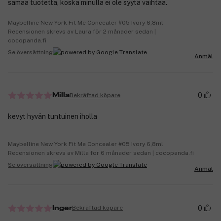
samaa tuotetta, koska minulla ei ole syytä vaihtaa.
Maybelline New York Fit Me Concealer #05 Ivory 6,8ml
Recensionen skrevs av Laura för 2 månader sedan |
cocopanda.fi
Se översättning
Anmäl
0
Bekräftad köpare
Milla
kevyt hyvän tuntuinen iholla
Maybelline New York Fit Me Concealer #05 Ivory 6,8ml
Recensionen skrevs av Milla för 6 månader sedan | cocopanda.fi
Se översättning
Anmäl
0
Bekräftad köpare
Inger