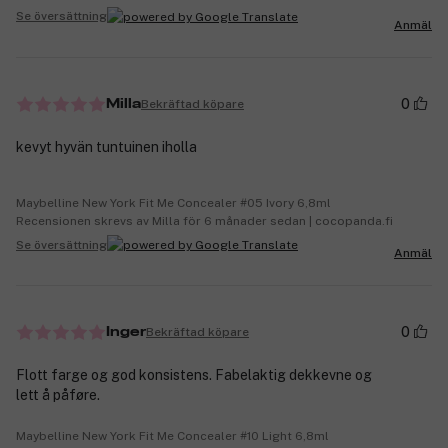
Se översättning
Anmäl
0
Bekräftad köpare
Milla
kevyt hyvän tuntuinen iholla
Maybelline New York Fit Me Concealer #05 Ivory 6,8ml
Recensionen skrevs av Milla för 6 månader sedan | cocopanda.fi
Se översättning
Anmäl
0
Bekräftad köpare
Inger
Flott farge og god konsistens. Fabelaktig dekkevne og
lett å påføre.
Maybelline New York Fit Me Concealer #10 Light 6,8ml