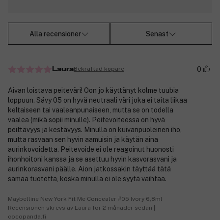
Alla recensioner
Senast
0
Bekräftad köpare
Laura
Aivan loistava peiteväri! Oon jo käyttänyt kolme tuubia
loppuun. Sävy 05 on hyvä neutraali väri joka ei taita liikaa
keltaiseen tai vaaleanpunaiseen, mutta se on todella
vaalea (mikä sopii minulle). Peitevoiteessa on hyvä
peittävyys ja kestävyys. Minulla on kuivanpuoleinen iho,
mutta rasvaan sen hyvin aamuisin ja käytän aina
aurinkovoidetta. Peitevoide ei ole reagoinut huonosti
ihonhoitoni kanssa ja se asettuu hyvin kasvorasvani ja
aurinkorasvani päälle. Aion jatkossakin täyttää tätä
samaa tuotetta, koska minulla ei ole syytä vaihtaa.
Maybelline New York Fit Me Concealer #05 Ivory 6,8ml
Recensionen skrevs av Laura för 2 månader sedan |
cocopanda.fi