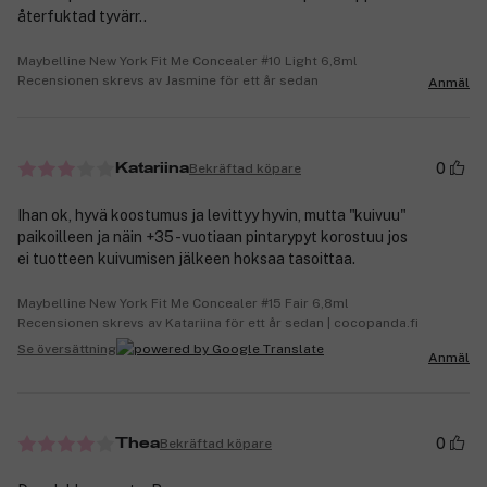
återfuktad tyvärr..
Maybelline New York Fit Me Concealer #10 Light 6,8ml
Recensionen skrevs av Jasmine för ett år sedan
Anmäl
0
Bekräftad köpare
Katariina
Ihan ok, hyvä koostumus ja levittyy hyvin, mutta "kuivuu"
paikoilleen ja näin +35 -vuotiaan pintarypyt korostuu jos
ei tuotteen kuivumisen jälkeen hoksaa tasoittaa.
Maybelline New York Fit Me Concealer #15 Fair 6,8ml
Recensionen skrevs av Katariina för ett år sedan | cocopanda.fi
Se översättning
Anmäl
0
Bekräftad köpare
Thea