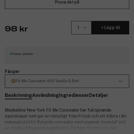
Prova det på
Lägg till
98 kr
Finns online
Färger
Fit Me Concealer #06 Vanilla 6,8ml
Beskrivning
Användning
Ingredienser
Detaljer
Maybelline New York Fit Me Concealer har fuktgivande
egenskaper som ger en naturligt fräsch look och ett måste i din
makeuprutin! En flytande concealer med vegansk formula* och
en smidig lätthanterlig applikator. Perfekt för att tona ner
märken på huden och minimera synligheten av mörka ringar