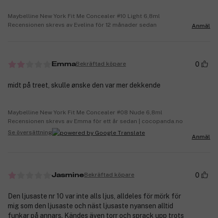
Maybelline New York Fit Me Concealer #10 Light 6,8ml
Recensionen skrevs av Evelina för 12 månader sedan
Anmäl
0
Bekräftad köpare
Emma
midt på treet, skulle ønske den var mer dekkende
Maybelline New York Fit Me Concealer #08 Nude 6,8ml
Recensionen skrevs av Emma för ett år sedan | cocopanda.no
Se översättning
Anmäl
0
Bekräftad köpare
Jasmine
Den ljusaste nr 10 var inte alls ljus, alldeles för mörk för
mig som den ljusaste och näst ljusaste nyansen alltid
funkar på annars. Kändes även torr och sprack upp trots