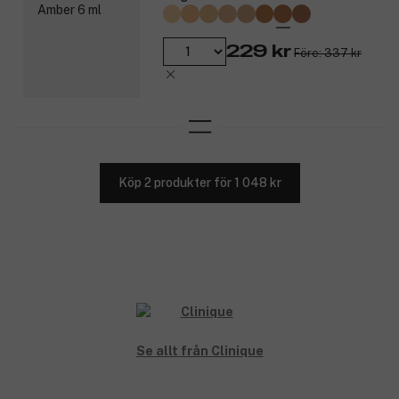
Resultat:
Ett kraftfullt tillskott till Cliniques mest avancerade anti-
229 kr
aging-sortiment hittills – en extra näringsrik fuktkräm från
Före: 337 kr
Clinique Smart Clinical Repair™, designad för att reducera
linjer och rynkor och bidrar till en slätare hud som ser
yngre ut.
Cliniques banbrytande sammansättning med CL1870
Peptide Complex™ hjälper till att öka hudens naturliga
kollageninnehåll för att stärka hudens struktur, så att
huden känns starkare och ser slätare ut.
Köp 2 produkter för 1 048 kr
Fyller huden med långvarig fukt.
Hudtyper: Finns i två konsistenser: Wrinkle Correcting Cream är
en lätt kräm som passar alla hudtyper. Wrinkle Correcting Rich
Cream är en lyxig och fyllig kräm för personer med torr hud.
Dokumenterade resultat:
Omedelbart:
91 % sa att huden känns mer välvårdad.*
Se allt från Clinique
Efter en vecka: