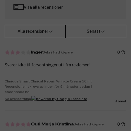
Visa alla recensioner
Alla recensioner
Senast
0
Bekräftad köpare
Inger
Svarer ikke til forventninger ut i fra reklamen!
Clinique Smart Clinical Repair Wrinkle Cream 50 ml
Recensionen skrevs av Inger för 9 månader sedan |
cocopanda.no
Se översättning
Anmäl
0
Bekräftad köpare
Outi Merja Kristiina