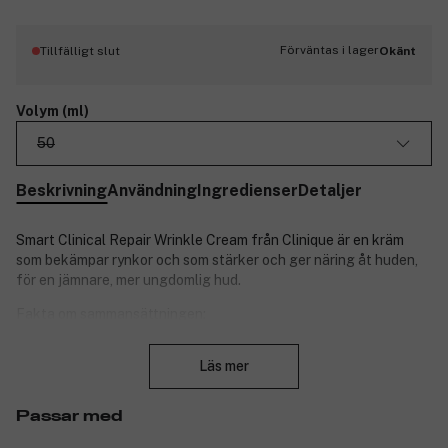
Förväntas i lager
Tillfälligt slut
Okänt
Volym (ml)
50
Beskrivning
Användning
Ingredienser
Detaljer
Smart Clinical Repair Wrinkle Cream från Clinique är en kräm
som bekämpar rynkor och som stärker och ger näring åt huden,
för en jämnare, mer ungdomlig hud.
Fakta om sammansättningen:
Stäng
Kliniskt dokumenterad.
Läs mer
Oljefri.
Testad av hudläkare.
Oparfymerad.
Passar med
Allergitestad.