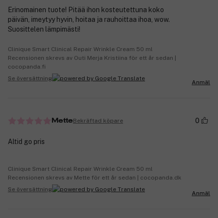
Erinomainen tuote! Pitää ihon kosteutettuna koko
päivän, imeytyy hyvin, hoitaa ja rauhoittaa ihoa, wow.
Suosittelen lämpimästi!
Clinique Smart Clinical Repair Wrinkle Cream 50 ml
Recensionen skrevs av Outi Merja Kristiina för ett år sedan |
cocopanda.fi
Se översättning
Anmäl
0
Bekräftad köpare
Mette
Altid go pris
Clinique Smart Clinical Repair Wrinkle Cream 50 ml
Recensionen skrevs av Mette för ett år sedan | cocopanda.dk
Se översättning
Anmäl