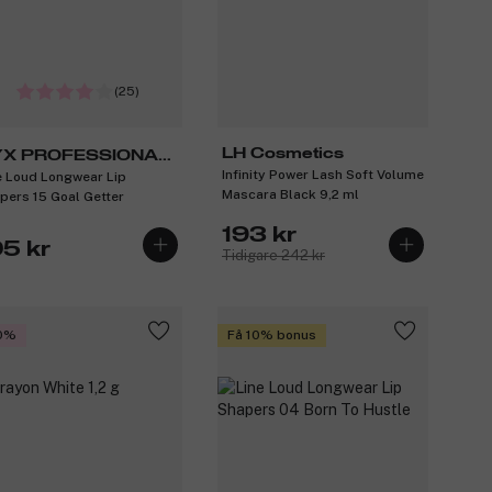
(25)
LH Cosmetics
X PROFESSIONAL
Infinity Power Lash Soft Volume
e Loud Longwear Lip
AKEUP
Mascara Black 9,2 ml
pers 15 Goal Getter
193 kr
05 kr
Tidigare 242 kr
0%
Få 10% bonus