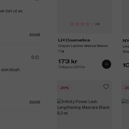
r torr ut av.
(4)
Anmäl
LH Cosmetics
NY
Crayon Lipliner Mellow Mauve
Lin
M
1,1g
Sha
0
173 kr
1
Tidigare 204 kr
e som blush.
-20%
-2
Anmäl