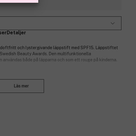
ser
Detaljer
 doftfritt och lystergivande läppstift med SPF15. Läppstiftet
s Swedish Beauty Awards. Den multifunktionella
 användas både på läpparna och som ett rouge på kinderna.
Stäng
Läs mer
skapa en skräddarsydd nyans.
inder för att skapa en fin harmoni i ansiktet.