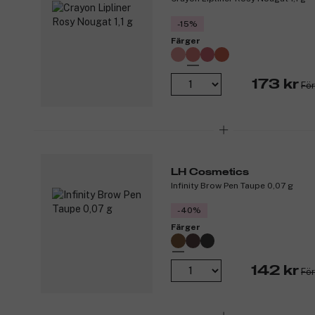
-15%
Färger
173 kr
För
LH Cosmetics
Infinity Brow Pen Taupe 0,07 g
-40%
Färger
142 kr
För