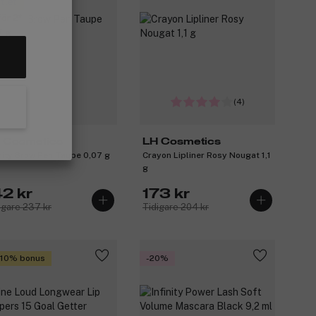
tlet
för 2
(4)
 Cosmetics
LH Cosmetics
inity Brow Pen Taupe 0,07 g
Crayon Lipliner Rosy Nougat 1,1
g
42 kr
173 kr
igare 237 kr
Tidigare 204 kr
 10% bonus
-20%