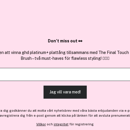
✓ Över 1,5 mil
ktura
✓ Trygg E-handel
Sök bland 25.235 produkter..
Don’t miss out 👀
en att vinna ghd platinum+ plattång tillsammans med The Final Touch
Brush – två must-haves för flawless styling! 💇‍♀️✨
LH Cosmetics
Fantastick Lipstick Goldst
(4)
Läs produktrecensioner (
Jag vill vara med!
-20%
194 kr
ra dig godkänner du att motta vårt nyhetsbrev med våra bästa erbjudanden via e-p
Före: 243 kr
 avregistrera dig från e-post genom att klicka på länken för att avsluta prenumerat
Villkor
och
integritet
för registrering