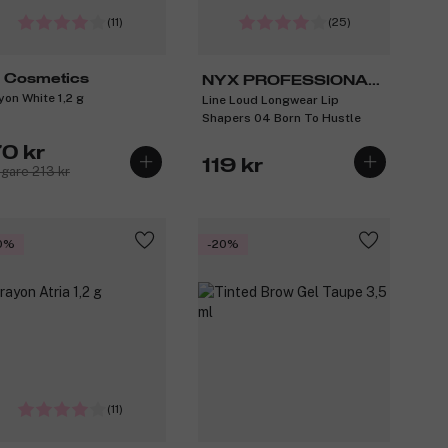
(11)
(25)
 Cosmetics
NYX PROFESSIONAL
yon White 1,2 g
Line Loud Longwear Lip
MAKEUP
Shapers 04 Born To Hustle
70 kr
119 kr
igare 213 kr
0%
-20%
(11)