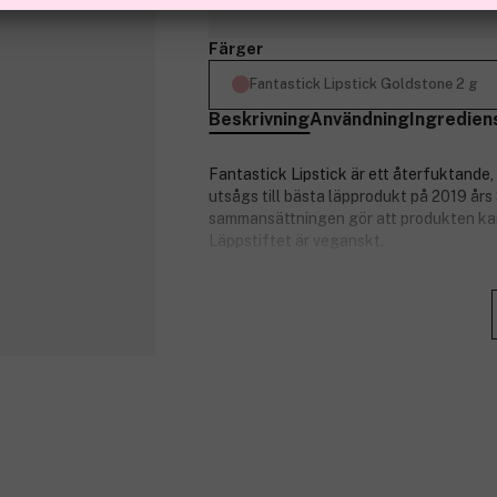
Finns online
Färger
Fantastick Lipstick Goldstone 2 g
Beskrivning
Användning
Ingredien
Fantastick Lipstick är ett återfuktande,
utsågs till bästa läpprodukt på 2019 år
sammansättningen gör att produkten kan
Läppstiftet är veganskt.
Tips:
Blanda flera olika färger för att 
Använd samma nyans på läppar och k
Produktnummer:
3245114