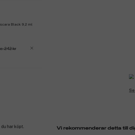
scara Black 9,2 ml
e: 242 kr
Se
 du har köpt.
Vi rekommenderar detta till di