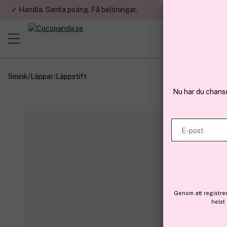
✓ Handla. Samla poäng. Få belöningar.
✓ Betala med fa
Smink
/
Läppar
/
Läppstift
Nu har du chans
E-post
Genom att registre
helst