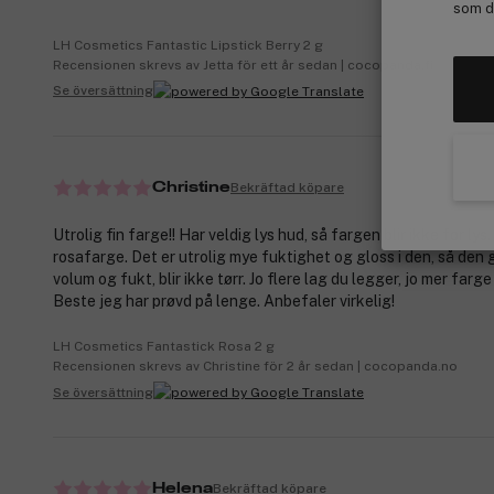
som de
LH Cosmetics Fantastic Lipstick Berry 2 g
Recensionen skrevs av Jetta för ett år sedan | cocopanda.fi
Se översättning
Bekräftad köpare
Christine
Utrolig fin farge!! Har veldig lys hud, så fargen blir ikke for lys
rosafarge. Det er utrolig mye fuktighet og gloss i den, så den 
volum og fukt, blir ikke tørr. Jo flere lag du legger, jo mer farge
Beste jeg har prøvd på lenge. Anbefaler virkelig!
LH Cosmetics Fantastick Rosa 2 g
Recensionen skrevs av Christine för 2 år sedan | cocopanda.no
Se översättning
Bekräftad köpare
Helena