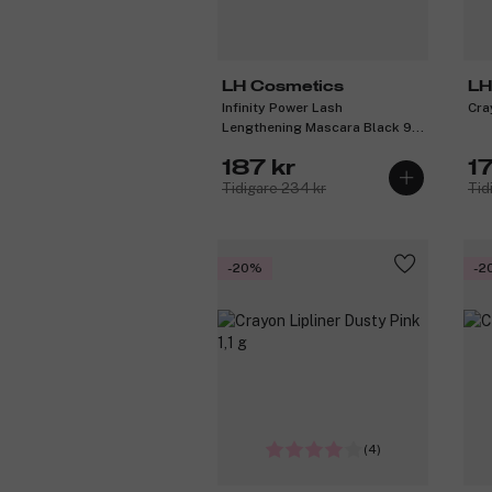
LH Cosmetics
LH
Infinity Power Lash
Cra
Lengthening Mascara Black 9,2
ml
187 kr
1
Tidigare 234 kr
Tid
-20%
-2
(4)