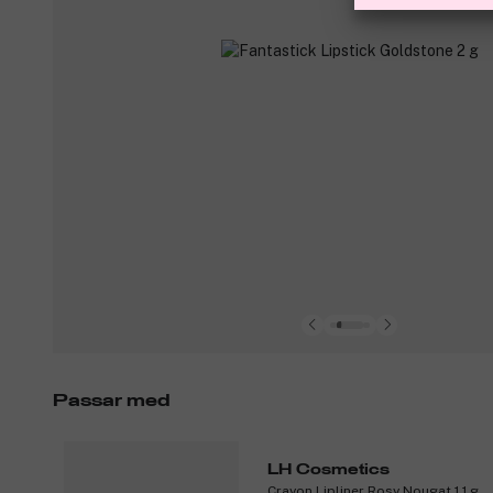
Passar med
LH Cosmetics
Crayon Lipliner Rosy Nougat 1,1 g