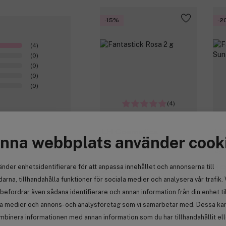
-15%
-2
(4)
(0)
(0)
(0)
(0)
(4)
LH Cosmetics
LH
nna webbplats använder cook
Fantastick Rosa 2 g
Fan
2g
änder enhetsidentifierare för att anpassa innehållet och annonserna till
205 kr
1
Tidigare 242 kr
Tid
arna, tillhandahålla funktioner för sociala medier och analysera vår trafik. 
befordrar även sådana identifierare och annan information från din enhet ti
0
la medier och annons- och analysföretag som vi samarbetar med. Dessa kan 
-20%
-
mbinera informationen med annan information som du har tillhandahållit el