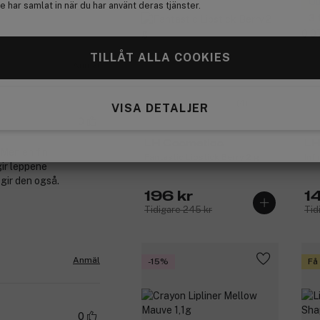
Ou
 har samlat in när du har använt deras tjänster.
3 
TILLÅT ALLA COOKIES
Anmäl
(4)
VISA DETALJER
0
LH Cosmetics
LH
. Men en fin
Fantastic Lipstick Berry 2 g
Inf
gir leppene
 gir den også.
196 kr
1
Tidigare 245 kr
Tid
Anmäl
-15%
Få
0