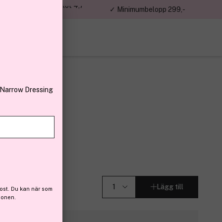
jon kunder – Trustpilot 4,7
✓ Minimumbelopp 299,-
av 5
 Narrow Dressing
one 2 g
4)
Lägg till
ost. Du kan när som
ionen.