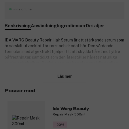
Finns online
Beskrivning
Användning
Ingredienser
Detaljer
IDA WARG Beauty Repair Hair Serum är ett stärkande serum som
är särskilt utvecklat för torrt och skadat hår. Den vårdande
formulan med algextrakt hjälper till att skydda håret mot yttre
påfrestningar, samtidigt som den återställer hårets naturliga
styrka och vitalitet. Perfekt som ett komplement i din dagliga
Stäng
hårvårdsrutin för att ge glans, vård och skydd till försvagat hår.
Läs mer
Produktnummer:
3239543
Passar med
Ida Warg Beauty
Repair Mask 300ml
-20%