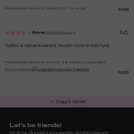
Recensionen skrevs av Cornelia för 3 år sedan
Anmäl
0
Bekräftad köpare
Anne
Tuoksu ei vastaa kuvausta, muuten tuote on ihan hyvä.
Recensionen skrevs av Anne för 3 år sedan | cocopanda.fi
Se översättning
Anmäl
✓ Trygg E-handel
Let's be friends!
Vill du ha våra bästa erbjudanden, skönhetstips och