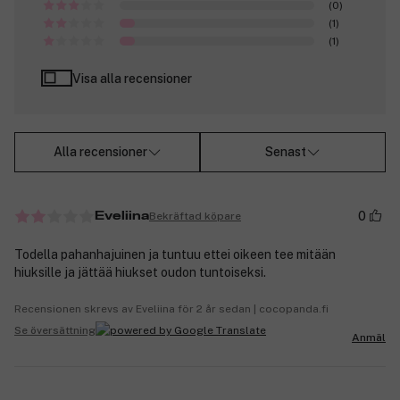
(0)
(1)
(1)
Visa alla recensioner
Alla recensioner
Senast
0
Bekräftad köpare
Eveliina
Todella pahanhajuinen ja tuntuu ettei oikeen tee mitään
hiuksille ja jättää hiukset oudon tuntoiseksi.
Recensionen skrevs av Eveliina för 2 år sedan | cocopanda.fi
Se översättning
Anmäl