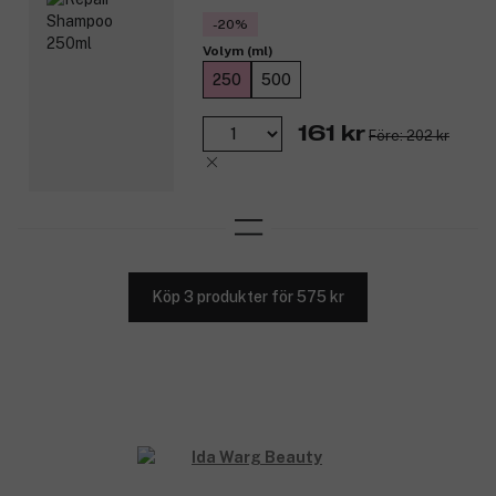
-20%
Volym (ml)
250
500
161 kr
Före: 202 kr
Köp 3 produkter för 575 kr