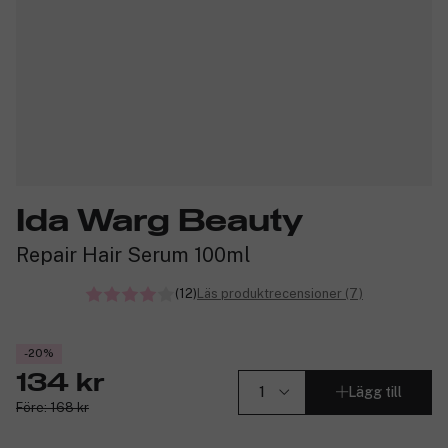
Ida Warg Beauty
Repair Hair Serum 100ml
(12)
Läs produktrecensioner (7)
-20%
134 kr
Lägg till
Före: 168 kr