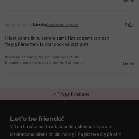
Anmäl
0
Bekräftad köpare
Linda
Håret känns ännu torrare samt fått extremt torr och
flagig hårbotten. Luktar dock väldigt gott.
IDA WARG Beauty Repair Shampoo 250ml
Recensionen skrevs av Linda för 5 år sedan
Anmäl
✓ Trygg E-handel
Let's be friends!
Vill du ha våra bästa erbjudanden, skönhetstips och
inspirationer direkt till din inkorg? Registrera dig på vårt