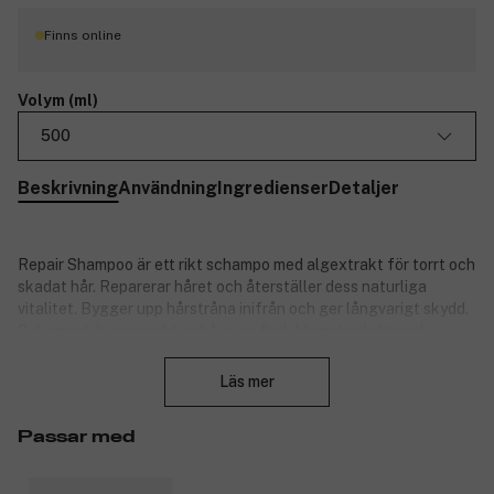
Finns online
Volym (ml)
500
Beskrivning
Användning
Ingredienser
Detaljer
Repair Shampoo är ett rikt schampo med algextrakt för torrt och
skadat hår. Reparerar håret och återställer dess naturliga
vitalitet. Bygger upp hårstråna inifrån och ger långvarigt skydd.
Schampot är veganskt och har en frisk blomsterdoft med
Stäng
arabisk jasmin, patchouli och freesia
Läs mer
Produktnummer:
3197940
Passar med