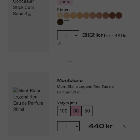
-35%
Färger
312 kr
Före: 481 kr
Montblanc
Mont Blanc Legend Red Eau de
Parfum 30 ml
Volym (ml)
100
30
50
440 kr