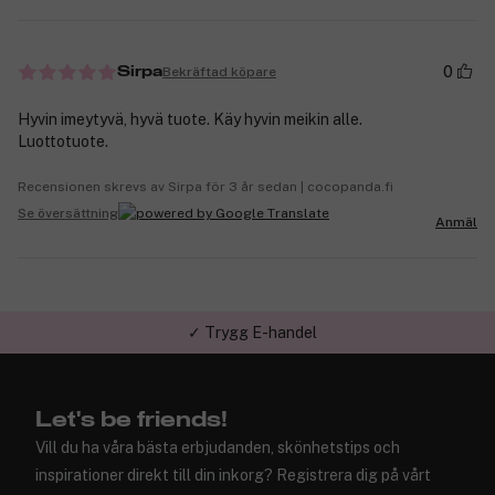
0
Bekräftad köpare
Sirpa
Hyvin imeytyvä, hyvä tuote. Käy hyvin meikin alle.
Luottotuote.
Recensionen skrevs av Sirpa för 3 år sedan | cocopanda.fi
Se översättning
Anmäl
✓ Trygg E-handel
Let's be friends!
Vill du ha våra bästa erbjudanden, skönhetstips och
inspirationer direkt till din inkorg? Registrera dig på vårt