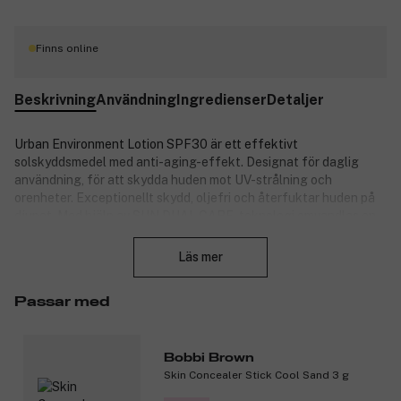
Finns online
Beskrivning
Användning
Ingredienser
Detaljer
Urban Environment Lotion SPF30 är ett effektivt
solskyddsmedel med anti-aging-effekt. Designat för daglig
användning, för att skydda huden mot UV-strålning och
orenheter. Exceptionellt skydd, oljefri och återfuktar huden på
djupet. Med hjälp av SUN DUAL CARE-teknologi omvandlas en
Stäng
del av UV-strålningen till BeautyBeams som minskar
ålderstecken och gör huden vacker. Superveil-UV 360-teknologi
Läs mer
skyddar huden mot både UVA- och UVB-strålning från alla
vinklar. Dessutom innehåller den Anti-Sebum Damage Complex
Passar med
som förhindrar oxidation av talg.
Produktnummer:
3229327
Bobbi Brown
Skin Concealer Stick Cool Sand 3 g