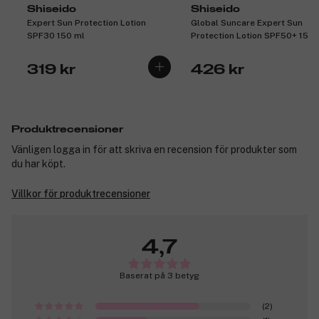
Shiseido
Shiseido
Expert Sun Protection Lotion
Global Suncare Expert Sun
SPF30 150 ml
Protection Lotion SPF50+ 150 
319 kr
426 kr
Produktrecensioner
Vänligen logga in för att skriva en recension för produkter som
du har köpt.
Villkor för produktrecensioner
4,7
Baserat på 3 betyg
(2)