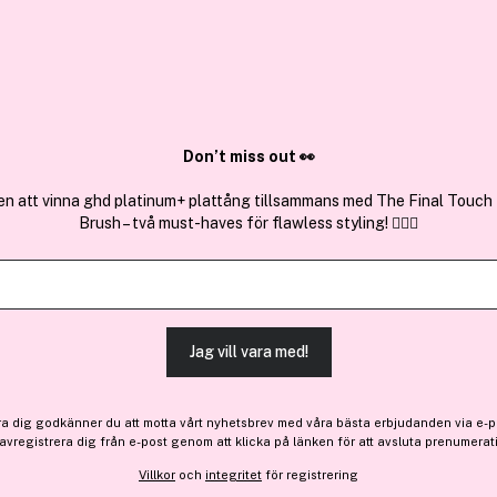
✓ Över 1,5 mil
ktura
✓ Trygg E-handel
Sök bland 25.254 produkter..
Don’t miss out 👀
en att vinna ghd platinum+ plattång tillsammans med The Final Touch
Brush – två must-haves för flawless styling! 💇‍♀️✨
Premium
Få 10% bonus
Montblanc
Mont Blanc Legend Red Ea
Jag vill vara med!
440 kr
ra dig godkänner du att motta vårt nyhetsbrev med våra bästa erbjudanden via e-p
 avregistrera dig från e-post genom att klicka på länken för att avsluta prenumerat
Finns online
Villkor
och
integritet
för registrering