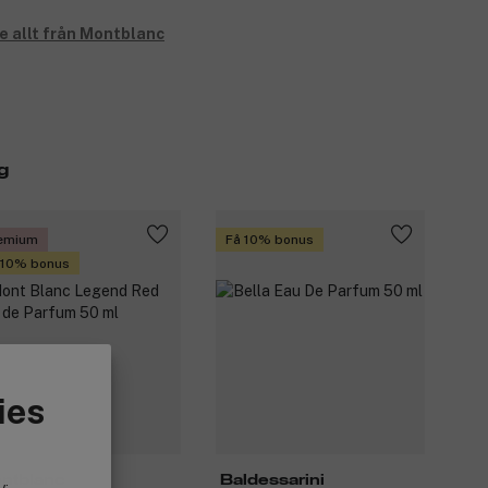
e allt från Montblanc
g
emium
Få 10% bonus
 10% bonus
ies
ntblanc
Baldessarini