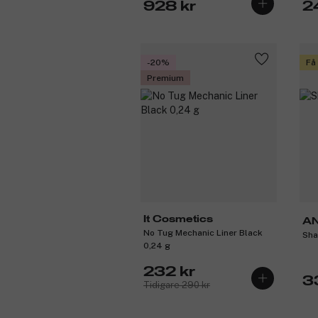
928 kr
2
-20%
Få
Premium
It Cosmetics
A
No Tug Mechanic Liner Black
Sha
0,24 g
232 kr
3
Tidigare 290 kr