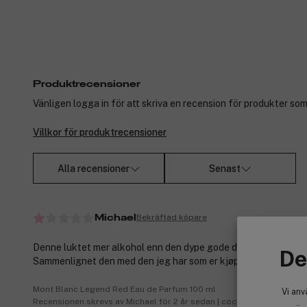
Produktrecensioner
Vänligen logga in för att skriva en recension för produkter som
Villkor för produktrecensioner
Alla recensioner
Senast
Bekräftad köpare
Michael
Denne luktet mer alkohol enn den dype gode duften jeg er va
De
Sammenlignet den med den jeg har som er kjøpt et annet sted.
Mont Blanc Legend Red Eau de Parfum 100 ml
Vi anv
Recensionen skrevs av Michael för 2 år sedan | cocopanda.no