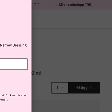
jon kunder – Trustpilot 4,7
✓ Minimumbelopp 299,-
av 5
 Narrow Dressing
u de Parfum 30 ml
Lägg till
ost. Du kan när som
ionen.