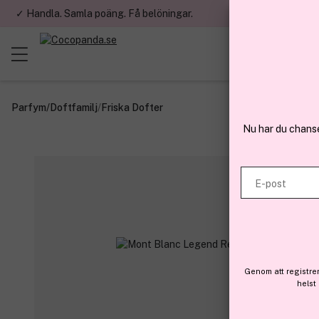
✓ Handla. Samla poäng. Få belöningar.
✓ Betala med fa
Parfym
/
Doftfamilj
/
Friska Dofter
Nu har du chans
E-post
Genom att registre
helst