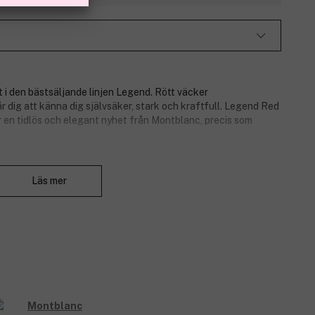
i den bästsäljande linjen Legend. Rött väcker
år dig att känna dig självsäker, stark och kraftfull. Legend Red
är en tidlös och elegant nyhet från Montblanc, precis som
Stäng
Läs mer
kt, kardemumma.
las, tonkabönor.