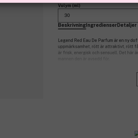
Volym (ml)
30
Beskrivning
Ingredienser
Detaljer
Legend Red Eau De Parfum är en ny doft 
uppmärksamhet, rött är attraktivt, rött f
är frisk, energisk och sensuell. Det här 
mannen den är avsedd för.
Doftnoter:
Toppnoter: blodapelsin, grapefru
Hjärtnoter: salvia, ceder, enbär.
Basnoter: mahognyträ, cederträ at
Produktnummer:
3228920