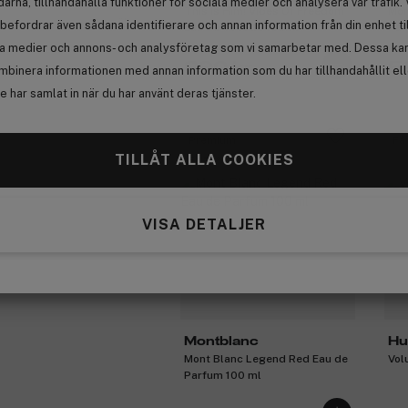
arna, tillhandahålla funktioner för sociala medier och analysera vår trafik. 
This Is Him! Vibes Of Freedom
Mon
Anmäl
befordrar även sådana identifierare och annan information från din enhet ti
Eau De Toilette 100ml
Par
la medier och annons- och analysföretag som vi samarbetar med. Dessa kan 
890 kr
5
mbinera informationen med annan information som du har tillhandahållit el
 har samlat in när du har använt deras tjänster.
Premium
Få
TILLÅT ALLA COOKIES
Få 10% bonus
VISA DETALJER
Montblanc
Hu
Mont Blanc Legend Red Eau de
Vol
Parfum 100 ml