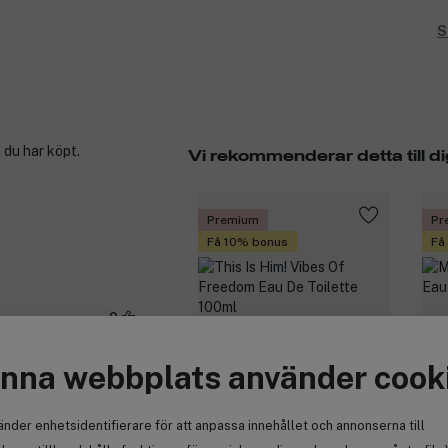
S
 du har köpt.
Vi rekommenderar detta till di
Premium
Pr
Få 10% bonus
Få
0
ndt med.
nna webbplats använder cook
änder enhetsidentifierare för att anpassa innehållet och annonserna till
ZADIG & VOLTAIRE
Mo