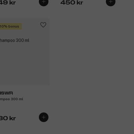
49 kr
450 kr
 10% bonus
NSWR
mpoo 300 ml
30 kr