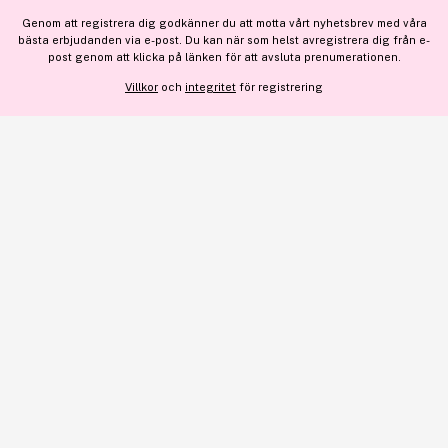
Genom att registrera dig godkänner du att motta vårt nyhetsbrev med våra
bästa erbjudanden via e-post. Du kan när som helst avregistrera dig från e-
VISA DETALJER
post genom att klicka på länken för att avsluta prenumerationen.
Lägg till
202 kr
Villkor
och
integritet
för registrering