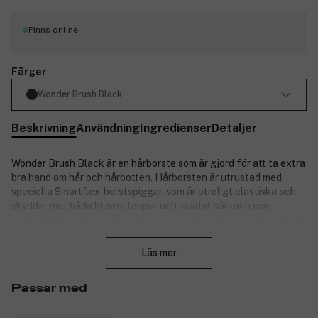
Finns online
Färger
Wonder Brush Black
Beskrivning
Användning
Ingredienser
Detaljer
Wonder Brush Black är en hårborste som är gjord för att ta extra
bra hand om hår och hårbotten. Hårborsten är utrustad med
speciella Smartflex-borstspiggar, som är otroligt elastiska och
skyddar mot både kluvna toppar och skadat hår - och som
samtidigt stimulerar hårbotten och är extremt bra på att reda ut
Stäng
trassligt hår. De runda knopparna på borstpiggarna masserar
hårbotten och stimulerar blodcirkulationen runt hårsäckarna.
Läs mer
Produktnummer:
3219591
Passar med