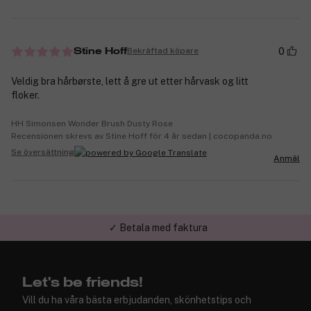
0
Bekräftad köpare
Stine Hoff
Veldig bra hårbørste, lett å gre ut etter hårvask og litt
floker.
HH Simonsen Wonder Brush Dusty Rose
Recensionen skrevs av Stine Hoff för 4 år sedan | cocopanda.no
Se översättning
Anmäl
✓ Betala med faktura
✓ Trygg E-handel
Let's be friends!
Vill du ha våra bästa erbjudanden, skönhetstips och