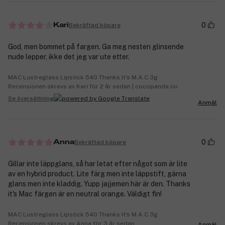
0
Bekräftad köpare
Kari
God, men bommet på fargen. Ga meg nesten glinsende
nude lepper, ikke det jeg var ute etter.
MAC Lustreglass Lipstick 540 Thanks It's M.A.C 3g
Recensionen skrevs av Kari för 2 år sedan | cocopanda.no
Se översättning
Anmäl
0
Bekräftad köpare
Anna
Gillar inte läppglans, så har letat efter något som är lite
av en hybrid product. Lite färg men inte läppstift, gärna
glans men inte kladdig. Yupp jajjemen här är den. Thanks
it's Mac färgen är en neutral orange. Väldigt fin!
MAC Lustreglass Lipstick 540 Thanks It's M.A.C 3g
Recensionen skrevs av Anna för 3 år sedan
Anmäl