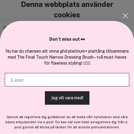
Denna webbplats använder
Cocopanda.se
cookies
Om oss
Bli medlem
Vi använder enhetsidentifierare för att anpassa innehållet och
annonserna till användarna, tillhandahålla funktioner för sociala medier
Samarbeta med oss
Don’t miss out 👀
och analysera vår trafik. Vi vidarebefordrar även sådana identifierare
och annan information från din enhet till de sociala medier och annons-
Nu har du chansen att vinna ghd platinum+ plattång tillsammans
med The Final Touch Narrow Dressing Brush – två must-haves
och analysföretag som vi samarbetar med. Dessa kan i sin tur
för flawless styling! 💇‍♀️✨
kombinera informationen med annan information som du har
En del av
Brandsdal Group AS
tillhandahållit eller som de har samlat in när du har använt deras
E-post
tjänster.
För personlig vägledning om professionella hårprodukter, klicka
här
.
Jag vill vara med!
TILLÅT ALLA COOKIES
Genom att registrera dig godkänner du att motta vårt nyhetsbrev med våra
bästa erbjudanden via e-post. Du kan när som helst avregistrera dig från e-
VISA DETALJER
post genom att klicka på länken för att avsluta prenumerationen.