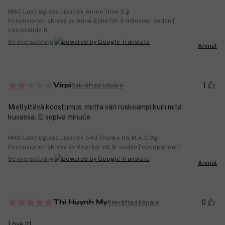
MAC Lustreglass Lipstick Alone Time 3 g
Recensionen skrevs av Anna-Elina för 9 månader sedan |
cocopanda.fi
Se översättning
Anmäl
1
Bekräftad köpare
Virpi
Miellyttävä koostumus, mutta väri ruskeampi kuin mitä
kuvassa. Ei sopiva minulle
MAC Lustreglass Lipstick 540 Thanks It's M.A.C 3g
Recensionen skrevs av Virpi för ett år sedan | cocopanda.fi
Se översättning
Anmäl
0
Bekräftad köpare
Thi Huynh My
Love it!