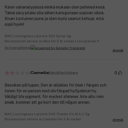
Kävin värianalyysissä minkä mukaan olen pehmeä kesä.
Tämä sävy pitäisi olla siihen kategoriaan sopivan viileä.
Kivan tuntuinen puna ja olen myös saanut kehuja, että
sopii hyvin!
MAC Lustreglass Lipstick 524 Syrup 3g
Recensionen skrevs av Miia för 2 år sedan | cocopanda.fi
Se översättning
Anmäl
0
Bekräftad köpare
Camelia
Besviken på hypen. Den är alldeles för blek i färgen och
tonen för en person med olivfärgad hy/ljusbrun hy.
Väldigt lite pigment, för mycket shimmer. Inte alls i min
smak, kommer att ge bort den till någon annan.
MAC Lustreglass Lipstick 540 Thanks It's M.A.C 3g
Recensionen skrevs av Camelia för 2 år sedan
Anmäl