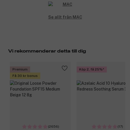
Den superlätta, silkeslena konsistensen glider otroligt mjukt
över läpparna och tar din look till nästa nivå, utan en enda blick i
spegeln. Skäm bort dina läppar med de här lockande nyanserna.
Se allt från MAC
Lustreglass Lipstick är perfekt för en lyxigare vardag.
04 Sellout: Pinky nude with silver pearl.
Produktnummer:
3219434
Vi rekommenderar detta till dig
Premium
Köp 2, få 25%
Få 30 kr bonus
(2656)
(17)