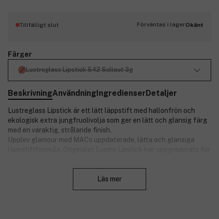
Förväntas i lager
Tillfälligt slut
Okänt
Färger
Lustreglass Lipstick 542 Sellout 3g
Beskrivning
Användning
Ingredienser
Detaljer
Lustreglass Lipstick är ett
lätt läppstift med hallonfrön och
ekologisk extra jungfruolivolja som ger en lätt och glansig färg
med en varaktig, strålande finish.
Upplev glamour med MACs uppdaterade, lätta och glansiga
läppstiftformula. Originalet Lustre Lipstick har uppgraderats för
att ge samma transparenta, glansiga färg i ett älskvärt stift. Nu
Stäng
med en läcker blandning ingredienser som vårdar läpparna. En
krämig kombination av jojoba-, hallonfrö-, kokosnöt- och
Läs mer
organisk extra jungfruolivolja ger läpparna näring. Sheasmör
och hyaluronsyra vårdar och återfuktar. Resultatet? En
behaglig, byggbar färg med en strålande, varaktig finish.
Läpparna blir mjukare, slätare och ser lika bra ut som de känns.