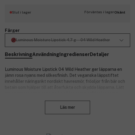
Förväntas i lager
Slut i lager
Okänt
Färger
Luminous Moisture Lipstick 4,7 g ─ 04 Wild Heather
Beskrivning
Användning
Ingredienser
Detaljer
Luminous Moisture Lipstick 04 Wild Heather ger läpparna en
jämn rosa nyans med silkesfinish. Det veganska läppstiftet
innehåller näringsrikt nordiskt havresmör, fröoljor från bär och
betain som hjälper till att återfukta och skydda läpparna. Lätt
att applicera och känns mjukt på läpparna. Håller läpparna
Stäng
återfuktade och mjuka, även i det utmanande nordiska klimatet.
Finns i nude, rosa och röda nyanser som återspeglar den nordiska
Läs mer
naturens vackra färger.
Produktnummer:
3218467