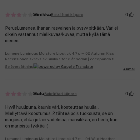
0
Bekräftad köpare
Sinikka
PerusLumenea, ihanan rasvainen ja pysyy pitkään. Väri ei
oikein vastannut mielikuvaa/kuvaa, mutta kyllä tämä
menee.
Lumene Luminous Moisture Lipstick 4,7 g ─ 02 Autumn Kiss
Recensionen skrevs av Sinikka för 2 år sedan | cocopanda.fi
Se översättning
Anmäl
0
Bekräftad köpare
Satu
Hyvä huulipuna, kaunis väri, kosteuttaa huulia..
Miellyttävä koostumus. 2 tähteä pois tuoksusta, se on
marjaisa, ehkä jotain vadelmaa, mansikkaa, en tiedä, kun
en marjoista tykkää :(
Lumene Luminous Moisture Lipstick 4,7 g ─ 04 Wild Heather