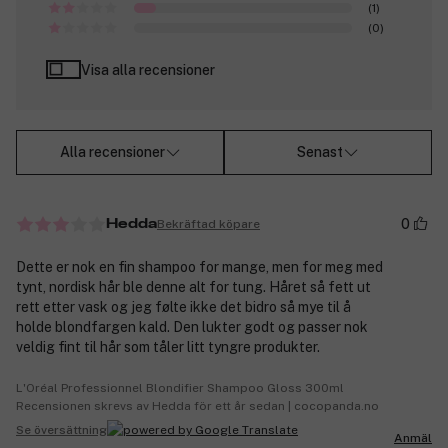
(1)
(0)
Visa alla recensioner
Alla recensioner
Senast
0
Bekräftad köpare
Hedda
Dette er nok en fin shampoo for mange, men for meg med
tynt, nordisk hår ble denne alt for tung. Håret så fett ut
rett etter vask og jeg følte ikke det bidro så mye til å
holde blondfargen kald. Den lukter godt og passer nok
veldig fint til hår som tåler litt tyngre produkter.
L'Oréal Professionnel Blondifier Shampoo Gloss 300ml
Recensionen skrevs av Hedda för ett år sedan | cocopanda.no
Se översättning
Anmäl