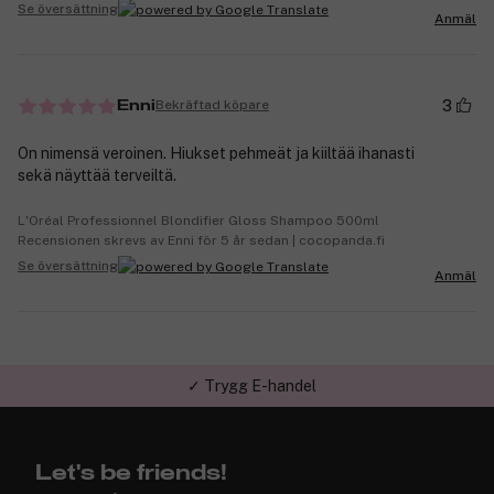
Se översättning
Anmäl
3
Bekräftad köpare
Enni
On nimensä veroinen. Hiukset pehmeät ja kiiltää ihanasti
sekä näyttää terveiltä.
L'Oréal Professionnel Blondifier Gloss Shampoo 500ml
Recensionen skrevs av Enni för 5 år sedan | cocopanda.fi
Se översättning
Anmäl
✓ Trygg E-handel
Let's be friends!