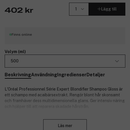
Lägg till
402 kr
Finns online
Volym (ml)
500
Beskrivning
Användning
Ingredienser
Detaljer
L'Oréal Professionnel Série Expert Blondifier Shampoo Gloss är
ett schampo med acaibärsextrakt. Rengör blont hår skonsamt
och framhäver dess multidimensionella glans. Ger intensiv näring
och hjälper till att reparera skadade hårstrån.
Produktnummer:
3216756
Stäng
Läs mer