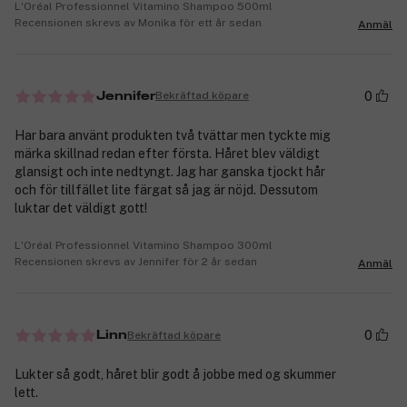
L'Oréal Professionnel Vitamino Shampoo 500ml
Recensionen skrevs av Monika för ett år sedan
Anmäl
0
Bekräftad köpare
Jennifer
Har bara använt produkten två tvättar men tyckte mig
märka skillnad redan efter första. Håret blev väldigt
glansigt och inte nedtyngt. Jag har ganska tjockt hår
och för tillfället lite färgat så jag är nöjd. Dessutom
luktar det väldigt gott!
L'Oréal Professionnel Vitamino Shampoo 300ml
Recensionen skrevs av Jennifer för 2 år sedan
Anmäl
0
Bekräftad köpare
Linn
Lukter så godt, håret blir godt å jobbe med og skummer
lett.