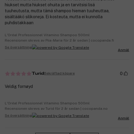
hiukset mutta hiukset ohuita ja en tarvitsisi lisä
tuuheutusta, mutta tämä shampoo hieman tuuheuttaa,
sisältääkö silikoneja. Ei kosteuta, mutta ei kunnolla
puhdistakkaan
L'Oréal Professionnel Vitamino Shampoo 500ml
Recensionen skrevs av Piia-Maria för 2 år sedan | cocopanda.fi
Se översättning
Anmäl
0
Bekräftad köpare
Turid
Veldig fornøyd
L'Oréal Professionnel Vitamino Shampoo 500ml
Recensionen skrevs av Turid för 2 år sedan | cocopanda.no
Se översättning
Anmäl