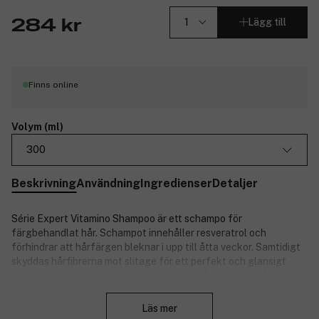
Lägg till
284 kr
Finns online
Volym (ml)
300
Beskrivning
Användning
Ingredienser
Detaljer
Série Expert Vitamino Shampoo är ett schampo för
färgbehandlat hår. Schampot innehåller resveratrol och
förhindrar att hårfärgen bleknar i upp till åtta veckor. Samtidigt
skyddas hårfibrerna mot slitage för ett perfekt och glansigt
resultat. Avlägsnar föroreningar och gör håret mjukt från
Stäng
rötterna till topparna.
Läs mer
* Instrumentellt test schampo + balsam.