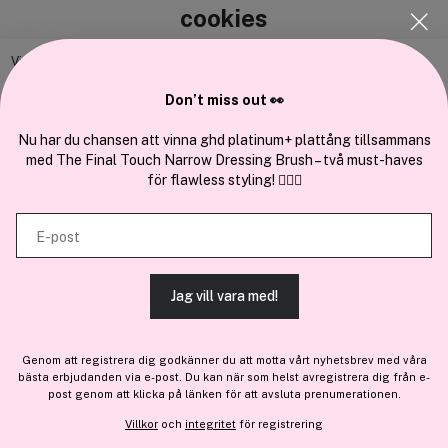
cookies
Om oss
Bli medlem
Vi använder enhetsidentifierare för att anpassa innehållet och
annonserna till användarna, tillhandahålla funktioner för sociala medier
Samarbeta med oss
Don’t miss out 👀
och analysera vår trafik. Vi vidarebefordrar även sådana identifierare
och annan information från din enhet till de sociala medier och annons-
Nu har du chansen att vinna ghd platinum+ plattång tillsammans
med The Final Touch Narrow Dressing Brush – två must-haves
och analysföretag som vi samarbetar med. Dessa kan i sin tur
för flawless styling! 💇‍♀️✨
kombinera informationen med annan information som du har
En del av
Brandsdal Group AS
tillhandahållit eller som de har samlat in när du har använt deras
E-post
tjänster.
För personlig vägledning om professionella hårprodukter, klicka
här
.
Jag vill vara med!
TILLÅT ALLA COOKIES
Genom att registrera dig godkänner du att motta vårt nyhetsbrev med våra
bästa erbjudanden via e-post. Du kan när som helst avregistrera dig från e-
VISA DETALJER
post genom att klicka på länken för att avsluta prenumerationen.
Villkor
och
integritet
för registrering