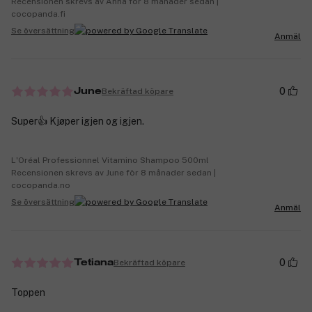
Recensionen skrevs av Anna för 8 månader sedan |
cocopanda.fi
Se översättning
Anmäl
0
Bekräftad köpare
June
Super👍 Kjøper igjen og igjen.
L'Oréal Professionnel Vitamino Shampoo 500ml
Recensionen skrevs av June för 8 månader sedan |
cocopanda.no
Se översättning
Anmäl
0
Bekräftad köpare
Tetiana
Toppen