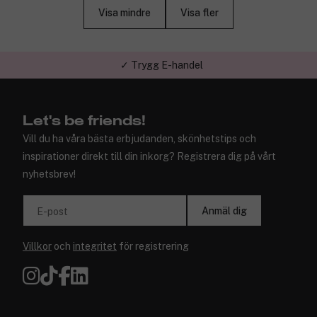
Visa mindre
Visa fler
✓ Trygg E-handel
Let's be friends!
Vill du ha våra bästa erbjudanden, skönhetstips och
inspirationer direkt till din inkorg? Registrera dig på vårt
nyhetsbrev!
Anmäl dig
E-post
Villkor
och
integritet
för registrering