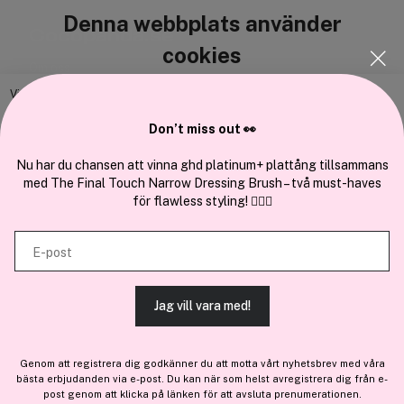
Denna webbplats använder
Cocopanda.se
cookies
Om oss
Bli medlem
Vi använder enhetsidentifierare för att anpassa innehållet och
annonserna till användarna, tillhandahålla funktioner för sociala medier
Samarbeta med oss
Don’t miss out 👀
och analysera vår trafik. Vi vidarebefordrar även sådana identifierare
och annan information från din enhet till de sociala medier och annons-
Nu har du chansen att vinna ghd platinum+ plattång tillsammans
med The Final Touch Narrow Dressing Brush – två must-haves
och analysföretag som vi samarbetar med. Dessa kan i sin tur
för flawless styling! 💇‍♀️✨
kombinera informationen med annan information som du har
En del av
Brandsdal Group AS
tillhandahållit eller som de har samlat in när du har använt deras
E-post
tjänster.
För personlig vägledning om professionella hårprodukter, klicka
här
.
Jag vill vara med!
TILLÅT ALLA COOKIES
Genom att registrera dig godkänner du att motta vårt nyhetsbrev med våra
bästa erbjudanden via e-post. Du kan när som helst avregistrera dig från e-
VISA DETALJER
post genom att klicka på länken för att avsluta prenumerationen.