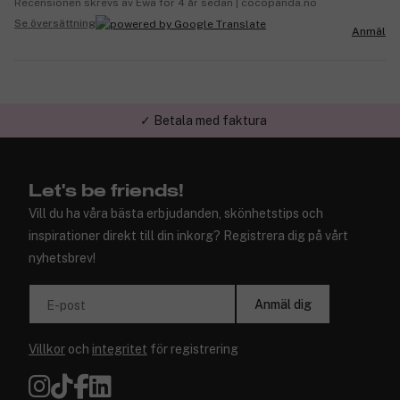
Recensionen skrevs av Ewa för 4 år sedan | cocopanda.no
Se översättning
Anmäl
✓ Betala med faktura
✓ Trygg E-handel
Let's be friends!
Vill du ha våra bästa erbjudanden, skönhetstips och
inspirationer direkt till din inkorg? Registrera dig på vårt
nyhetsbrev!
Anmäl dig
E-post
Villkor
och
integritet
för registrering