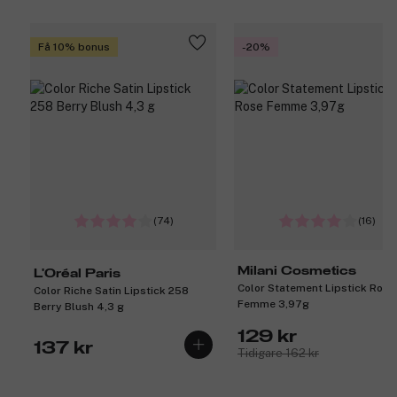
Få 10% bonus
-20%
(74)
(16)
Milani Cosmetics
L'Oréal Paris
Color Statement Lipstick Rose
Color Riche Satin Lipstick 258
Femme 3,97g
Berry Blush 4,3 g
129 kr
137 kr
Tidigare 162 kr