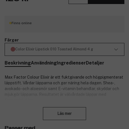
Finns online
Färger
Color Elixir Lipstick 010 Toasted Almond 4 g
Beskrivning
Användning
Ingredienser
Detaljer
Max Factor Colour Elixir är ett fuktgivande och högpigmenterat
läppstift. Vårdar läpparna och ger näring hela dagen. Shea-,
avokado- och aloesmör samt E-vitamin behandlar, skyddar och
mjukgör läpparna. Resultatet är välvårdade läppar med
fantastisk färg.
Stäng
Produktnummer:
3215780
Läs mer
Passar med