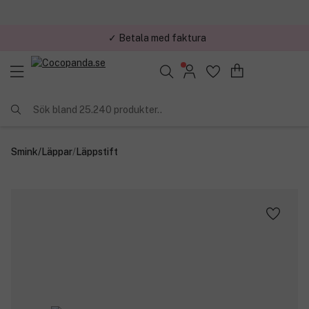
✓ Betala med faktura
✓ Trygg E-handel
Sök bland 25.240 produkter..
Smink
/
Läppar
/
Läppstift