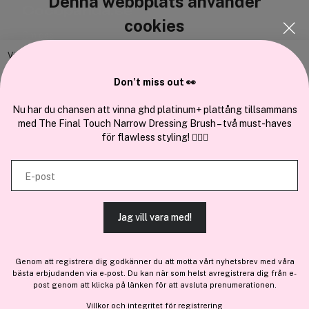
Denna webbplats använder
Cocopanda.se
cookies
Om oss
Bli medlem
Vi använder enhetsidentifierare för att anpassa innehållet och
annonserna till användarna, tillhandahålla funktioner för sociala medier
Samarbeta med oss
Don’t miss out 👀
och analysera vår trafik. Vi vidarebefordrar även sådana identifierare
och annan information från din enhet till de sociala medier och annons-
Nu har du chansen att vinna ghd platinum+ plattång tillsammans
med The Final Touch Narrow Dressing Brush – två must-haves
och analysföretag som vi samarbetar med. Dessa kan i sin tur
för flawless styling! 💇‍♀️✨
kombinera informationen med annan information som du har
En del av
Brandsdal Group AS
tillhandahållit eller som de har samlat in när du har använt deras
E-post
tjänster.
För personlig vägledning om professionella hårprodukter, klicka
här
.
Jag vill vara med!
TILLÅT ALLA COOKIES
Genom att registrera dig godkänner du att motta vårt nyhetsbrev med våra
bästa erbjudanden via e-post. Du kan när som helst avregistrera dig från e-
VISA DETALJER
post genom att klicka på länken för att avsluta prenumerationen.
Villkor
och
integritet
för registrering