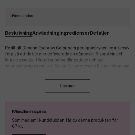
Finns online
Beskrivning
Användning
Ingredienser
Detaljer
Refill till Depend Eyebrow Color, som ger ögonbrynen en intensiv
färg så att de blir mer definierade än någonsin. Risprotein och
ängskrasseolja förkortar behandlingstiden och ger
salongsmässiga resultat. Själva färgprocessen blir mer skonsam,
resultatet vattenfast och permanent. Refillen innehåller
Stäng
färgkräm och applikator.
Läs mer
Fördelar:
Håller i upp till sex veckor
Enkel att använda
Innehåller risprotein och ängskrasseolja
Medlemspris
Som medlem i kundklubben får du denna produkten för
Tips: Börja med att applicera en fet kräm på huden runt
67 kr.
ögonbrynen där du inte vill ha färg.Använd tops. Undvik att
applicera kräm på själva brynen,eftersom det försämrar