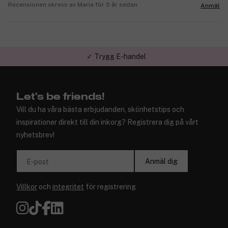
Recensionen skrevs av Maria för 5 år sedan
Anmäl
✓ Trygg E-handel
Let's be friends!
Vill du ha våra bästa erbjudanden, skönhetstips och
inspirationer direkt till din inkorg? Registrera dig på vårt
nyhetsbrev!
Anmäl dig
E-post
Villkor
och
integritet
för registrering