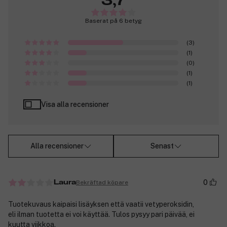
3,7
Baserat på 6 betyg
(3)
(1)
(0)
(1)
(1)
Visa alla recensioner
Alla recensioner
Senast
0
Bekräftad köpare
Laura
Tuotekuvaus kaipaisi lisäyksen että vaatii vetyperoksidin,
eli ilman tuotetta ei voi käyttää. Tulos pysyy pari päivää, ei
kuutta viikkoa.