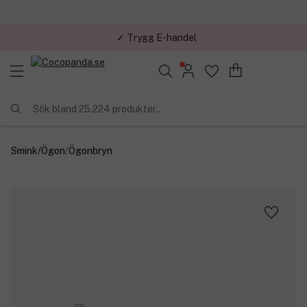
✓ Trygg E-handel
✓ Över 1,5 miljon kunder – Trustpilot 4,7 av 5
Sök bland 25.224 produkter..
Smink
/
Ögon
/
Ögonbryn