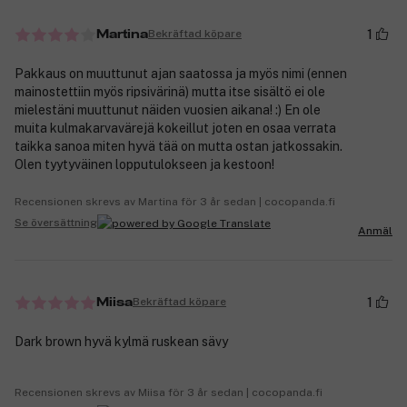
1
Bekräftad köpare
Martina
Pakkaus on muuttunut ajan saatossa ja myös nimi (ennen
mainostettiin myös ripsivärinä) mutta itse sisältö ei ole
mielestäni muuttunut näiden vuosien aikana! :) En ole
muita kulmakarvavärejä kokeillut joten en osaa verrata
taikka sanoa miten hyvä tää on mutta ostan jatkossakin.
Olen tyytyväinen lopputulokseen ja kestoon!
Recensionen skrevs av Martina för 3 år sedan | cocopanda.fi
Se översättning
Anmäl
1
Bekräftad köpare
Miisa
Dark brown hyvä kylmä ruskean sävy
Recensionen skrevs av Miisa för 3 år sedan | cocopanda.fi