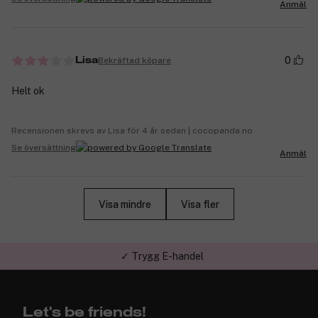
Anmäl
0
Bekräftad köpare
Lisa
Helt ok
Recensionen skrevs av Lisa för 4 år sedan | cocopanda.no
Se översättning
Anmäl
Visa mindre
Visa fler
✓ Trygg E-handel
✓ Över 1,5 miljon kunder – Trustpilot 4,7 av 5
Let's be friends!