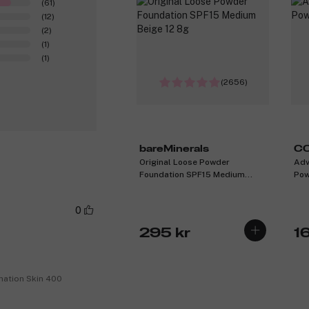
(61)
(12)
(2)
(1)
(1)
(2656)
bareMinerals
C
Original Loose Powder
Adv
Foundation SPF15 Medium
Pow
Beige 12 8g
0
295 kr
16
nation Skin 400