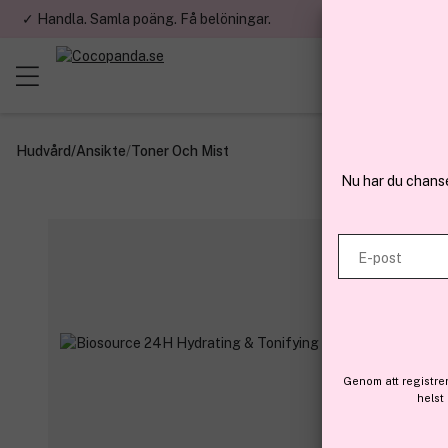
✓ Handla. Samla poäng. Få belöningar.
✓ Betala med fa
Hudvård
/
Ansikte
/
Toner Och Mist
Nu har du chans
E-post
Genom att registre
helst