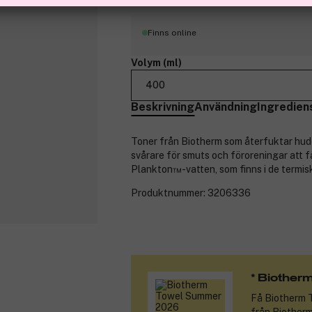
Finns online
Volym (ml)
400
Beskrivning
Användning
Ingredien
Toner från Biotherm som återfuktar hude
svårare för smuts och föroreningar att f
Plankton™-vatten, som finns i de termisk
Produktnummer:
3206336
* Biother
Få
Biotherm 