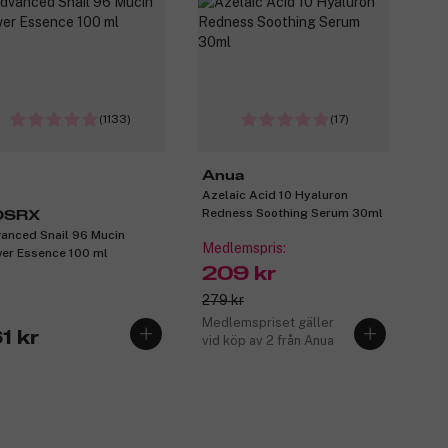
(1133)
(17)
Anua
Azelaic Acid 10 Hyaluron
Redness Soothing Serum 30ml
OSRX
anced Snail 96 Mucin
Medlemspris:
er Essence 100 ml
209 kr
279 kr
Medlemspriset gäller
1 kr
vid köp av 2 från Anua