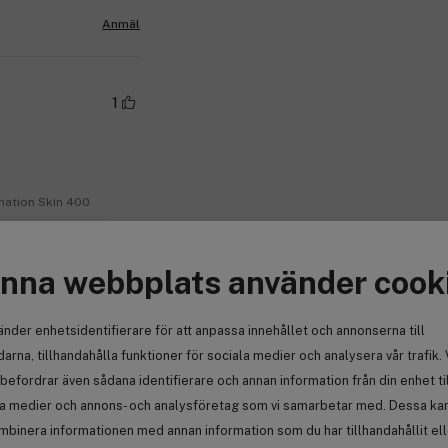
Anmäl
1
nation Skin 400
.no
Anmäl
nna webbplats använder cook
änder enhetsidentifierare för att anpassa innehållet och annonserna till
0
arna, tillhandahålla funktioner för sociala medier och analysera vår trafik. 
befordrar även sådana identifierare och annan information från din enhet ti
la medier och annons- och analysföretag som vi samarbetar med. Dessa kan 
mbinera informationen med annan information som du har tillhandahållit el
nation Skin 400