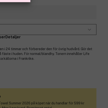
ser
Detaljer
n i 24 timmar och förbereder den för övrig hudvård. Gör det
å fäste i huden. För normal/blandhy. Tonern innehåller Life
a källorna i Frankrike.
m
Towel Summer 2026
på köpet när du handlar för 599 kr