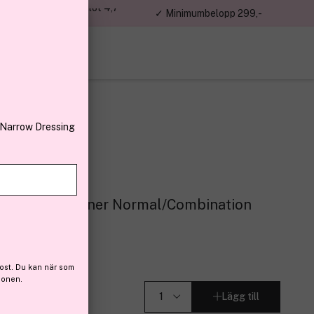
jon kunder – Trustpilot 4,7
✓ Minimumbelopp 299,-
av 5
 Narrow Dressing
 Tonifying Toner Normal/Combination
 (40)
ost. Du kan när som
ionen.
Lägg till