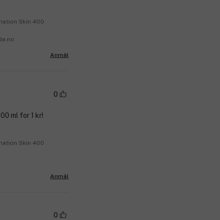
nation Skin 400
da.no
Anmäl
0
00 ml for 1 kr!
nation Skin 400
Anmäl
0