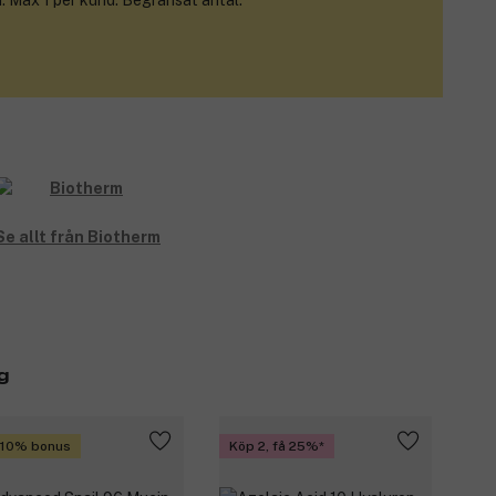
. Max 1 per kund. Begränsat antal.
Se allt från Biotherm
g
 10% bonus
Köp 2, få 25%