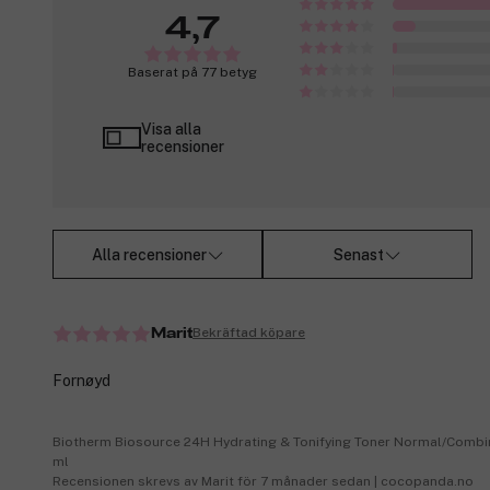
4,7
Baserat på 77 betyg
Visa alla
recensioner
Alla recensioner
Senast
Bekräftad köpare
Marit
Fornøyd
Biotherm Biosource 24H Hydrating & Tonifying Toner Normal/Combi
ml
Recensionen skrevs av Marit för 7 månader sedan | cocopanda.no