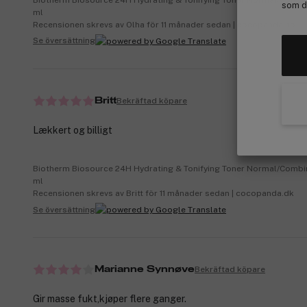
som de
ml
Recensionen skrevs av Olha för 11 månader sedan | cocopanda.no
Se översättning
Bekräftad köpare
Britt
Lækkert og billigt
Biotherm Biosource 24H Hydrating & Tonifying Toner Normal/Combi
ml
Recensionen skrevs av Britt för 11 månader sedan | cocopanda.dk
Se översättning
Bekräftad köpare
Marianne Synnøve
Gir masse fukt,kjøper flere ganger.