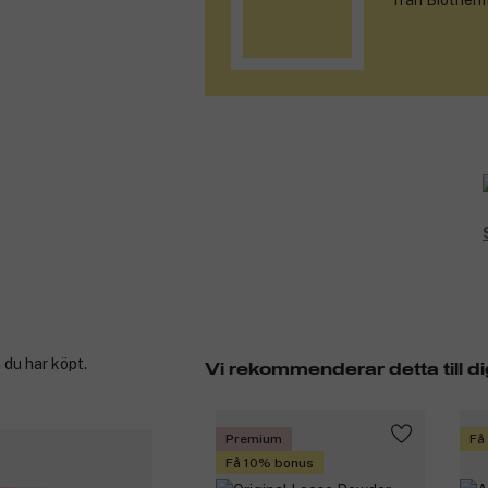
från Biotherm
 du har köpt.
Vi rekommenderar detta till di
Premium
Få
Få 10% bonus