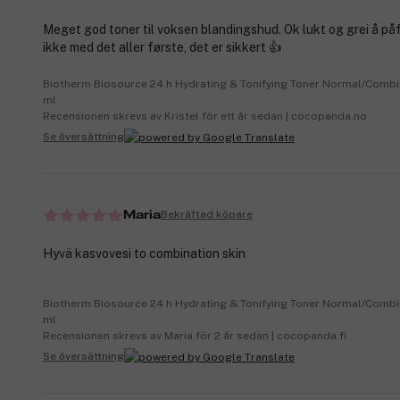
Meget god toner til voksen blandingshud. Ok lukt og grei å påf
ikke med det aller første, det er sikkert 👍
Biotherm Biosource 24 h Hydrating & Tonifying Toner Normal/Combi
ml
Recensionen skrevs av Kristel för ett år sedan | cocopanda.no
Se översättning
Bekräftad köpare
Maria
Hyvä kasvovesi to combination skin
Biotherm Biosource 24 h Hydrating & Tonifying Toner Normal/Combi
ml
Recensionen skrevs av Maria för 2 år sedan | cocopanda.fi
Se översättning