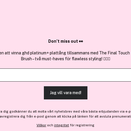
✓ Över 1,5 mil
ktura
✓ Trygg E-handel
Sök bland 25.248 produkter..
Don’t miss out 👀
en att vinna ghd platinum+ plattång tillsammans med The Final Touch
Brush – två must-haves för flawless styling! 💇‍♀️✨
Få en gåva
Premium
Biotherm
Biosource 24H Hydrating &
Skin 400 ml
Jag vill vara med!
(77)
Läs produktrecensioner
ra dig godkänner du att motta vårt nyhetsbrev med våra bästa erbjudanden via e-p
-15%
 avregistrera dig från e-post genom att klicka på länken för att avsluta prenumerat
292 kr
Villkor
och
integritet
för registrering
Före: 344 kr